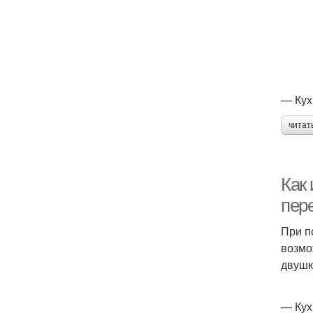
— Кух
читат
Как
пер
При п
возмо
двушк
— Кух