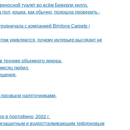
ереносной туалет во всём Беверли хиллз.
 пол, кошка, как обычно, подошла проверить -
рудничала с компанией Brintons Carpets (
потом удивляются, почему интерьер выглядит не
 технике объемного декора.
месяц любил.
сещения.
е прозвали напяточниками.
р в портофино, 2022 г.
язезашитным и водоотталкивающим тефлоновым