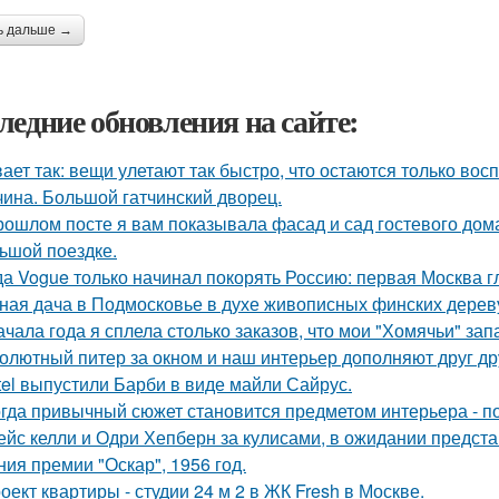
ь дальше →
ледние обновления на сайте:
ает так: вещи улетают так быстро, что остаются только вос
чина. Большой гатчинский дворец.
рошлом посте я вам показывала фасад и сад гостевого дома
ьшой поездке.
да Vogue только начинал покорять Россию: первая Москва г
ная дача в Подмосковье в духе живописных финских дерев
ачала года я сплела столько заказов, что мои "Хомячьи" за
олютный питер за окном и наш интерьер дополняют друг др
tel выпустили Барби в виде майли Сайрус.
гда привычный сюжет становится предметом интерьера - поч
ейс келли и Одри Хепберн за кулисами, в ожидании предст
ния премии "Оскар", 1956 год.
оект квартиры - студии 24 м 2 в ЖК Fresh в Москве.