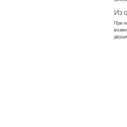
Из 
При п
возмо
двушк