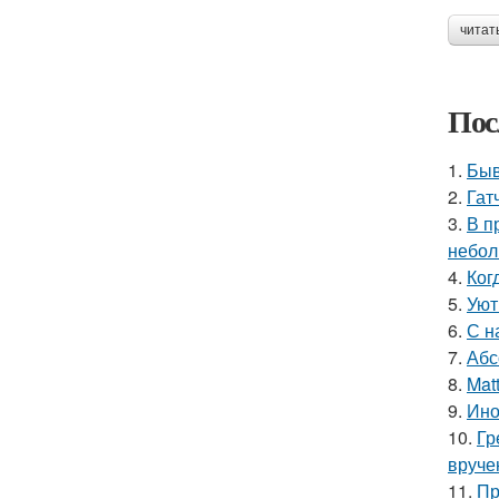
читат
Пос
1.
Быв
2.
Гат
3.
В п
небол
4.
Ког
5.
Уют
6.
С н
7.
Абс
8.
Mat
9.
Ино
10.
Гр
вруче
11.
Пр