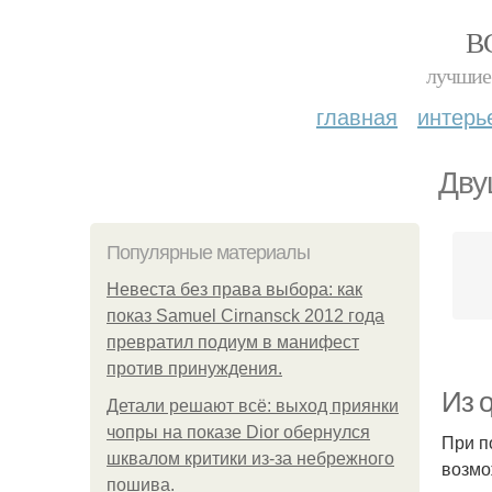
В
лучшие 
главная
интерь
Дву
Популярные материалы
Невеста без права выбора: как
показ Samuel Cirnansck 2012 года
превратил подиум в манифест
против принуждения.
Из 
Детали решают всё: выход приянки
чопры на показе Dior обернулся
При п
шквалом критики из-за небрежного
возмо
пошива.