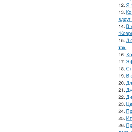
12.
Я 
13.
Ко
вдруг 
14.
В 
"Ковр
15.
Лю
так.
16.
Хо
17.
Эф
18.
Ст
19.
В 
20.
Дл
21.
Дж
22.
Ди
23.
Цв
24.
Пр
25.
Ит
26.
Пр