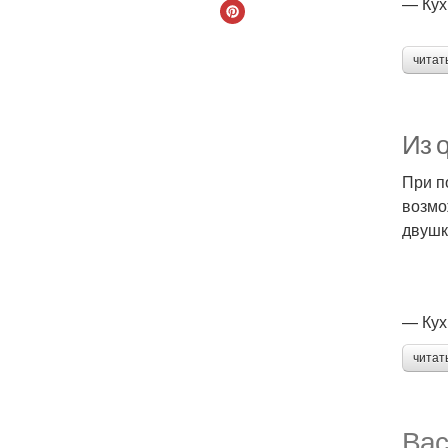
— Кух
читат
Из 
При п
возмо
двушк
— Кух
читат
Вас