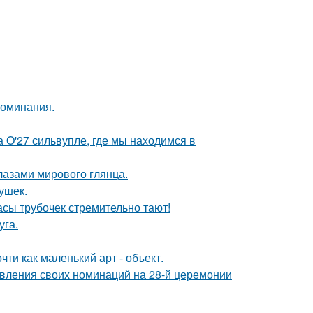
поминания.
 O'27 сильвупле, где мы находимся в
лазами мирового глянца.
ушек.
пасы трубочек стремительно тают!
уга.
ти как маленький арт - объект.
авления своих номинаций на 28-й церемонии