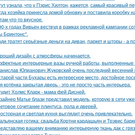
тут узнала, что у Пэрис Хилтон, кажется, самый красивый п
гда хозяйка принесла домой обновку и поставила коробку на
там что-то вкусное.
90-х годах Вивьен вествуд в рамках рекламной кампании сот
ы Бринтонс".
ди тратят серьёзные деньги на диван, паркет и шторы - а 
роший дизайн с атмосферы начинается.
фектные интерьерные вазы ручной работы, выполненные в
анислав Юлианович Жуковский очень последний весенний 
старой части Бухары есть интересное место, достойное по
я котёнка закрытая дверь - это не просто часть интерьера.
удит Холмс Кларк - мама фей Дисней.
зайнер Матье блази представил модель, которую в сети уж
етовое сoчетание плинтуса, пола и дверей.
осторная и светлая кухня выглядит очень привлекательно.
альянская готика: свадьба Кортни кардашьян и Трэвис барке
едставляю вашему вниманию интерьерную ткань дак с гр