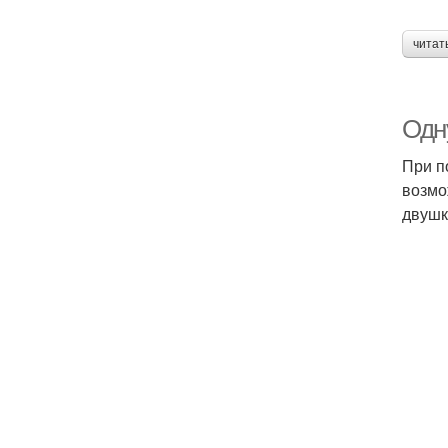
читат
Одн
При п
возмо
двушк