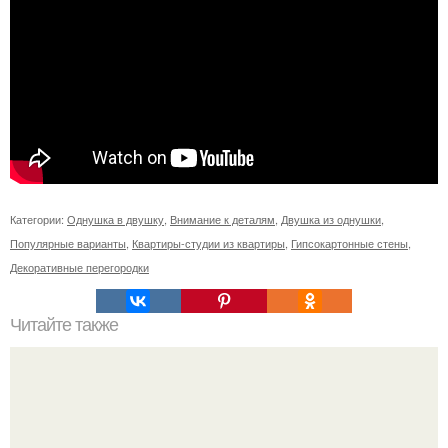
Категории:
Однушка в двушку
,
Внимание к деталям
,
Двушка из однушки
,
Популярные варианты
,
Квартиры-студии из квартиры
,
Гипсокартонные стены
,
Декоративные перегородки
Читайте также