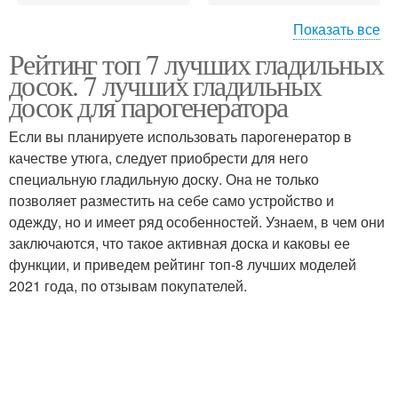
Показать все
Рейтинг топ 7 лучших гладильных
Доска для
Доска с поддувом
досок. 7 лучших гладильных
парогенератора
досок для парогенератора
Если вы планируете использовать парогенератор в
качестве утюга, следует приобрести для него
Доска для утюга
Специальная доска
специальную гладильную доску. Она не только
позволяет разместить на себе само устройство и
одежду, но и имеет ряд особенностей. Узнаем, в чем они
заключаются, что такое активная доска и каковы ее
Доски для утюга
Доска с подставкой
функции, и приведем рейтинг топ-8 лучших моделей
2021 года, по отзывам покупателей.
Доска из термопластика