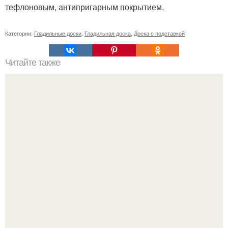
тефлоновым, антипригарным покрытием.
Категории:
Гладильные доски
,
Гладильная доска
,
Доска с подставкой
Читайте также
Схемы клумбы из многолетних цветов. Разработка
схемы цветников из многолетников