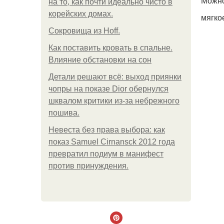
Можно
на то, как почти идеально чисто в
корейских домах.
мягко
Сокровища из Hoff.
Как поставить кровать в спальне.
Влияние обстановки на сон
Детали решают всё: выход приянки
чопры на показе Dior обернулся
шквалом критики из-за небрежного
пошива.
Невеста без права выбора: как
показ Samuel Cirnansck 2012 года
превратил подиум в манифест
против принуждения.