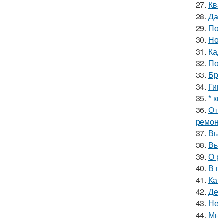
27.
Кв
28.
Да
29.
По
30.
Но
31.
Ка
32.
По
33.
Бр
34.
Ги
35.
* 
36.
От
ремон
37.
Вы
38.
Вы
39.
О 
40.
В 
41.
Ка
42.
Де
43.
Не
44.
Мн