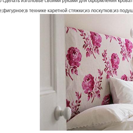
 сделать изголовье своими руками для оформления кроват
е;фигурное;в технике каретной стяжки;из лоскутков;из поду