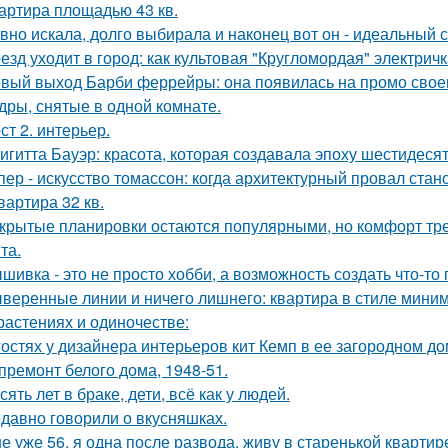
артира площадью 43 кв.
вно искала, долго выбирала и наконец вот он - идеальный с
езд уходит в город: как культовая "Кругломордая" электрич
вый выход Барби феррейры: она появилась на промо своег
дры, снятые в одной комнате.
ст 2. интерьер.
игитта Бауэр: красота, которая создавала эпоху шестидесят
пер - искусство томассон: когда архитектурный провал ста
квартира 32 кв.
крытые планировки остаются популярными, но комфорт тре
та.
шивка - это не просто хобби, а возможность создать что-т
веренные линии и ничего лишнего: квартира в стиле мини
растениях и одиночестве:
гостях у дизайнера интерьеров кит Кемп в ее загородном д
премонт белого дома, 1948-51.
сять лет в браке, дети, всё как у людей.
давно говорили о вкусняшках.
е уже 56, я одна после развода, живу в старенькой квартир