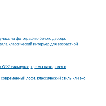
кнулись на фотографию белого дворца.
дала классический интерьер для возрастной
 O'27 сильвупле, где мы находимся в
о современный лофт, классический стиль или эко