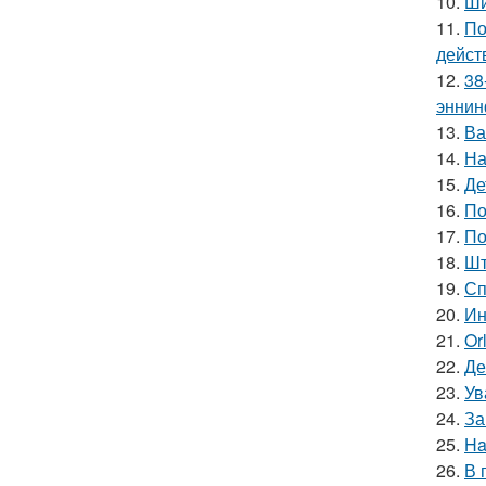
10.
Ши
11.
По
дейст
12.
38
эннин
13.
Ва
14.
На
15.
Де
16.
По
17.
По
18.
Шт
19.
Сп
20.
Ин
21.
Or
22.
Де
23.
Ув
24.
За
25.
Ha
26.
В 