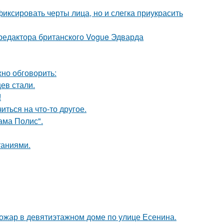
иксировать черты лица, но и слегка приукрасить
 редактора британского Vogue Эдварда
но обговорить:
ев стали.
!
ться на что-то другое.
ама Полис".
таниями.
пожар в девятиэтажном доме по улице Есенина.