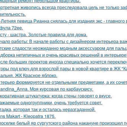
карный ремонт небольшой квартиры.
ртретная живопись всегда преследовала цель не только заф
вительность.
-Летняя певица Рианна снялась для издания экс - главного
фула 72ee.
сту - шастра. Золотые правила для дома.
чало работы: В начале работы с дизайнером интерьера важ
тские сладости неожиданно модным аксессуаром для пальц
дборка нетипичных и очень красивых решений в интерьере
сле больших проектов иногда специально хочется переключи
оры под ключ для взрослой пары в новой квартире в ЖК "К
альня. ЖК Красное яблоко.
терьер формируется не отдельными предметами, а их соче
landina_Anna. Моя курсовая по карбаускису.
коративная штукатурка: когда стены говорят о вкусе.
ажаемые одногруппники, очень требуется совет.
гадка, которая так и осталась неразгаданной.
ns Makart - Kleopatra 1875.
поселке белый яр сургутского района накануне произошел 