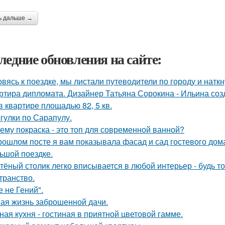
ь дальше →
ледние обновления на сайте:
овясь к поездке, мы листали путеводители по городу и нат
ртира дипломата. Дизайнер Татьяна Сорокина - Ильина соз
в квартире площадью 82, 5 кв.
гулки по Сарапулу.
ему покраска - это топ для современной ванной?
рошлом посте я вам показывала фасад и сад гостевого дома
ьшой поездке.
тёный столик легко вписывается в любой интерьер - будь т
транство.
е не Гений".
ая жизнь заброшенной дачи.
ная кухня - гостиная в приятной цветовой гамме.