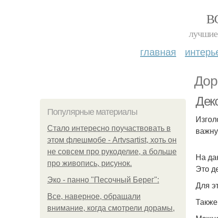
В
лучшие 
главная
интерь
Дор
Дек
Популярные материалы
Изгол
Стало интересно поучаствовать в
важну
этом флешмобе - Artvsartist, хоть он
не совсем про рукоделие, а больше
На да
про живопись, рисунок.
Это д
Эко - панно "Песочный Берег":
Для э
Все, наверное, обращали
Также
внимание, когда смотрели дорамы,