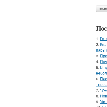
читат
Пос
1.
Гот
2.
Ква
пары 
3.
Про
4.
Поч
5.
В п
небол
6.
Пле
- прос
7.
"Уж
8.
Нов
9.
Уют