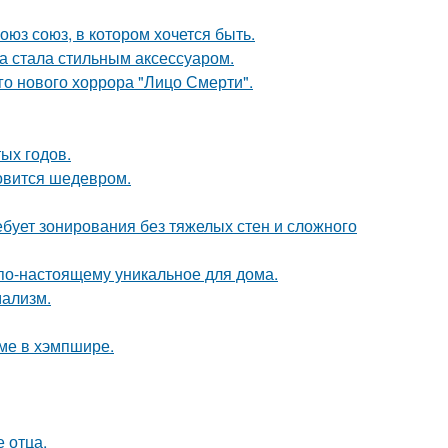
оюз союз, в котором хочется быть.
ка стала стильным аксессуаром.
о нового хоррора "Лицо Смерти".
ых годов.
новится шедевром.
бует зонирования без тяжелых стен и сложного
о по-настоящему уникальное для дома.
мализм.
оме в хэмпшире.
е отца.