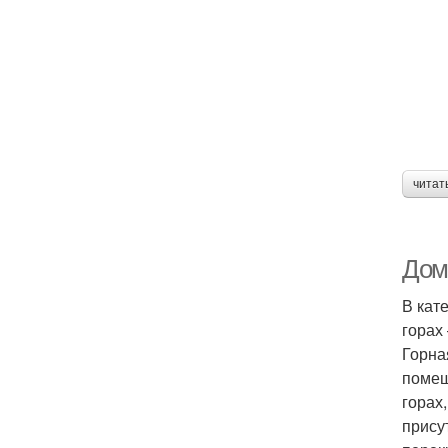
читат
Дом 
В кат
горах
Горна
помещ
горах
прису