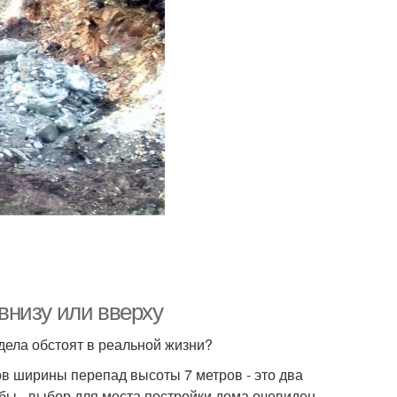
 внизу или вверху
к дела обстоят в реальной жизни?
ов ширины перепад высоты 7 метров - это два
 бы - выбор для места постройки дома очевиден -