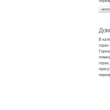
перек
читат
Дом 
В кат
горах
Горна
помещ
горах
прису
перек