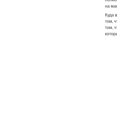
на ма
Куда 
том, 
том, 
котор