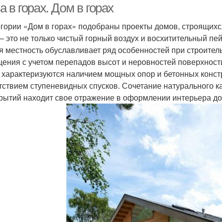
 в горах. Дом в горах
егории «Дом в горах» подобраны проекты домов, строящихс
 – это не только чистый горный воздух и восхитительный пе
я местность обуславливает ряд особенностей при строител
ения с учетом перепадов высот и неровностей поверхности
, характеризуются наличием мощных опор и бетонных конст
тствием ступеневидных спусков. Сочетание натурального к
рытий находит свое отражение в оформлении интерьера до