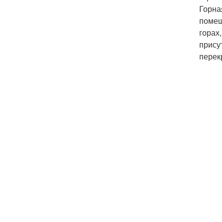
Горна
помещ
горах
прису
перек