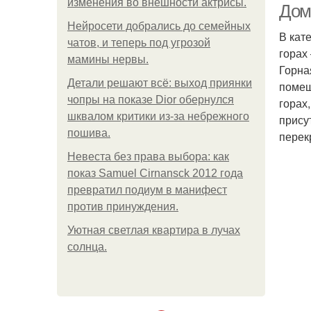
изменения во внешности актрисы.
Дома
Нейросети добрались до семейных
В кат
чатов, и теперь под угрозой
горах
мамины нервы.
Горна
Детали решают всё: выход приянки
помещ
чопры на показе Dior обернулся
горах
шквалом критики из-за небрежного
прису
пошива.
перек
Невеста без права выбора: как
показ Samuel Cirnansck 2012 года
превратил подиум в манифест
против принуждения.
Уютная светлая квартира в лучах
солнца.