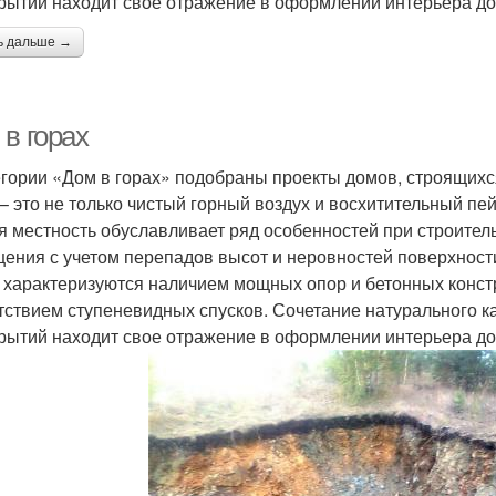
рытий находит свое отражение в оформлении интерьера до
ь дальше →
в горах
егории «Дом в горах» подобраны проекты домов, строящихс
 – это не только чистый горный воздух и восхитительный пе
я местность обуславливает ряд особенностей при строител
ения с учетом перепадов высот и неровностей поверхности
, характеризуются наличием мощных опор и бетонных конст
тствием ступеневидных спусков. Сочетание натурального к
рытий находит свое отражение в оформлении интерьера до