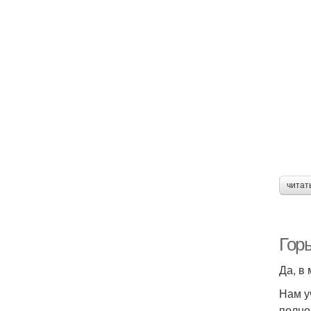
читат
Горы
Да, в
Нам у
полно