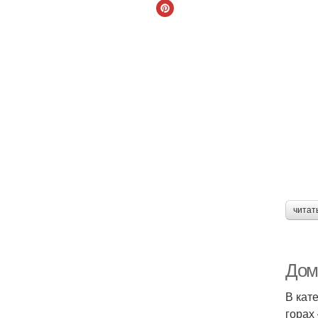
читат
Дома
В кат
горах