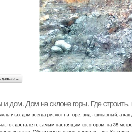
ь дальше →
 и дом. Дом на склоне горы. Где строить,
 мультиках дом всегда рисуют на горе, вид - шикарный, а ка
часток достался с самым настоящим косогором, на 38 метр
ценных этажа. Сбоку вид на озеро, впереди - лес. Казалось