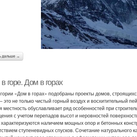
ь дальше →
в горе. Дом в горах
егории «Дом в горах» подобраны проекты домов, строящихс
 – это не только чистый горный воздух и восхитительный пе
я местность обуславливает ряд особенностей при строител
ения с учетом перепадов высот и неровностей поверхности
, характеризуются наличием мощных опор и бетонных конст
тствием ступеневидных спусков. Сочетание натурального к