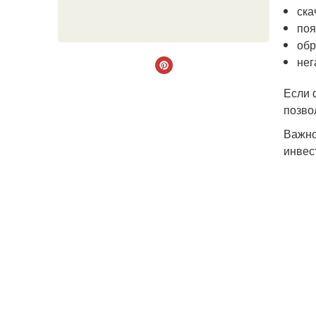
ска
поя
обр
нег
Если 
позво
Важно
инвес