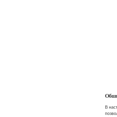
Обши
В нас
позво