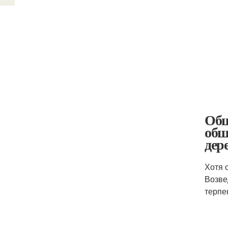
Обш
обш
дер
Хотя 
Возве
терпе