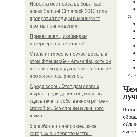
Невеста без права выбора: как
показ Samuel Cirnansck 2012 года
Ч
превратил подиум в манифест
против принуждения.
Привет всем дизайнерам
интерьеров и не только!
Стало интересно поучаствовать в
этом флешмобе - Artvsartist, хоть он
не совсем про рукоделие, а больше
Ч
про живопись, рисунок.
Чем
Среди сосен. Этот дом словно
луч
вырос среди деревьев, и жизнь
здесь течет в собственном ритме -
спокойно, без спешки и лишнего
Возве
шума.
обращ
облиц
5 ошибок в планировке, из-за
числе
которых вы теряете метры.