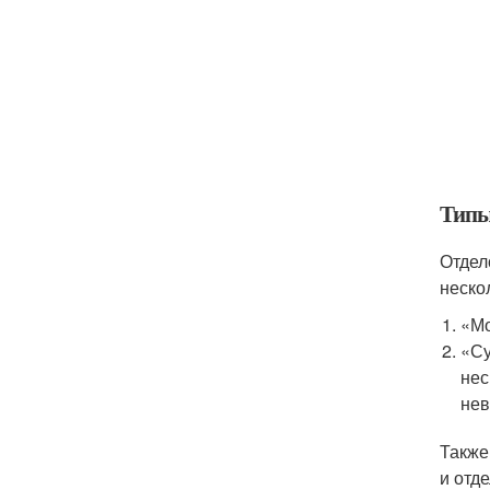
Типы
Отдел
неско
«Мо
«Су
нес
нев
Также
и отд