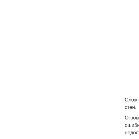
Сложн
стен.
Огром
ошиби
недос