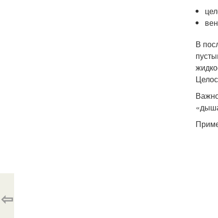
цел
вен
В пос
пусты
жидко
Целос
Важно
«дыша
Приме
⇦