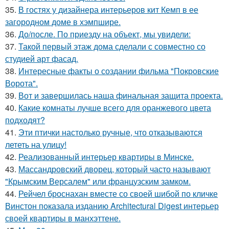
35.
В гостях у дизайнера интерьеров кит Кемп в ее
загородном доме в хэмпшире.
36.
До/после. По приезду на объект, мы увидели:
37.
Такой первый этаж дома сделали с совместно со
студией арт фасад.
38.
Интересные факты о создании фильма "Покровские
Ворота".
39.
Вот и завершилась наша финальная защита проекта.
40.
Какие комнаты лучше всего для оранжевого цвета
подходят?
41.
Эти птички настолько ручные, что отказываются
лететь на улицу!
42.
Реализованный интерьер квартиры в Минске.
43.
Массандровский дворец, который часто называют
"Крымским Версалем" или французским замком.
44.
Рейчел броснахан вместе со своей шибой по кличке
Винстон показала изданию Architectural Digest интерьер
своей квартиры в манхэттене.