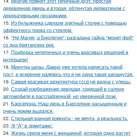
14.
Многие помнят этот типичный дуэт: простая
деревянная дверь и вторая, обтянутая дерматином с
декоративными гвоздиками.
15.
Из булыжника сделали элитный столик с помощью
эффектного трюка со стеклом.
16.
"Не Магия, а Биология": разгадана тайна "монет фей"
со дна британских рек.
17.
Подборка нетипичных и очень красивых решений в
интерьере!
18.
Минутка шизы. Давно уже хотела написать такой
пост, и искренне надеюсь что я не одна такая шизанутая.
19.
Самая красивая архитектура ссср не видна с улицы.
20.
Создай изображение девушки, сидящей в салоне
автомобиля в расслабленной, но уверенной позе.
21.
Барселона. Наш день в Барселоне насыщенным и
очень ярким выдался.
22.
Стильная ванная комната - не мечта, а реальность.
23.
/9 "А" в эрмитаже/.
24.
Жизнь свела меня с женщиной, которая одна растит