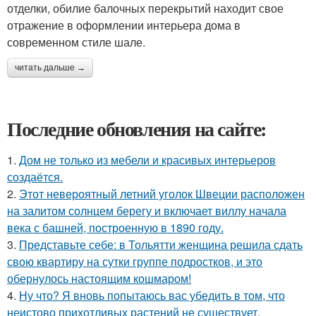
отделки, обилие балочных перекрытий находит свое
отражение в оформлении интерьера дома в
современном стиле шале.
читать дальше →
Последние обновления на сайте:
1.
Дом не только из мебели и красивых интерьеров
создаётся.
2.
Этот невероятный летний уголок Швеции расположен
на залитом солнцем берегу и включает виллу начала
века с башней, построенную в 1890 году.
3.
Представьте себе: в Тольятти женщина решила сдать
свою квартиру на сутки группе подростков, и это
обернулось настоящим кошмаром!
4.
Ну что? Я вновь попытаюсь вас убедить в том, что
неистово прихотливых растений не существует.