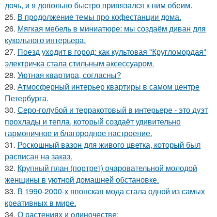
дочь, и я довольно быстро привязался к ним обеим.
25.
В продолжение темы про кофестанции дома.
26.
Мягкая мебель в миниатюре: мы создаём диван для
кукольного интерьера.
27.
Поезд уходит в город: как культовая "Кругломордая"
электричка стала стильным аксессуаром.
28.
Уютная квартира, согласны?
29.
Атмосферный интерьер квартиры в самом центре
Петербурга.
30.
Серо-голубой и терракотовый в интерьере - это дуэт
прохлады и тепла, который создаёт удивительно
гармоничное и благородное настроение.
31.
Роскошный вазон для живого цветка, который был
расписан на заказ.
32.
Крупный план (портрет) очаровательной молодой
женщины в уютной домашней обстановке.
33.
В 1990-2000-х японская мода стала одной из самых
креативных в мире.
34.
О растениях и одиночестве: