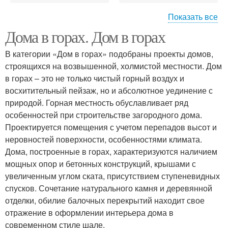
Показать все
Дома в горах. Дом в горах
Стартовый дом
Деревянный дом
В категории «Дом в горах» подобраны проекты домов,
строящихся на возвышенной, холмистой местности. Дом
в горах – это не только чистый горный воздух и
восхитительный пейзаж, но и абсолютное уединение с
Дом на сваях
Архитектуры на склоне
природой. Горная местность обуславливает ряд
особенностей при строительстве загородного дома.
Проектируется помещения с учетом перепадов высот и
неровностей поверхности, особенностями климата.
Дом на уклоне
Современный дом
Дома, построенные в горах, характеризуются наличием
мощных опор и бетонных конструкций, крышами с
увеличенным углом ската, присутствием ступеневидных
спусков. Сочетание натурального камня и деревянной
отделки, обилие балочных перекрытий находит свое
отражение в оформлении интерьера дома в
современном стиле шале.