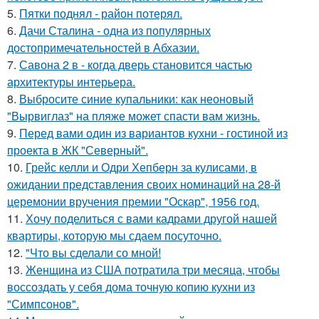
5.
Пятки поднял - район потерял.
6.
Дачи Сталина - одна из популярных
достопримечательностей в Абхазии.
7.
Савона 2 в - когда дверь становится частью
архитектуры интерьера.
8.
Выбросите синие купальники: как неоновый
"Вырвиглаз" на пляже может спасти вам жизнь.
9.
Перед вами один из вариантов кухни - гостиной из
проекта в ЖК "Северный".
10.
Грейс келли и Одри Хепберн за кулисами, в
ожидании представления своих номинаций на 28-й
церемонии вручения премии "Оскар", 1956 год.
11.
Хочу поделиться с вами кадрами другой нашей
квартиры, которую мы сдаем посуточно.
12.
"Что вы сделали со мной!
13.
Женщина из США потратила три месяца, чтобы
воссоздать у себя дома точную копию кухни из
"Симпсонов".