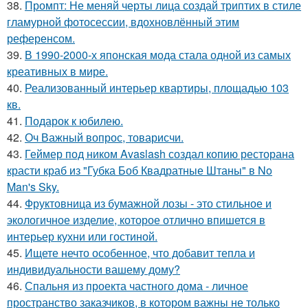
38.
Промпт: Не меняй черты лица создай триптих в стиле
гламурной фотосессии, вдохновлённый этим
референсом.
39.
В 1990-2000-х японская мода стала одной из самых
креативных в мире.
40.
Реализованный интерьер квартиры, площадью 103
кв.
41.
Подарок к юбилею.
42.
Оч Важный вопрос, товарисчи.
43.
Геймер под ником Avaslash создал копию ресторана
красти краб из "Губка Боб Квадратные Штаны" в No
Man's Sky.
44.
Фруктовница из бумажной лозы - это стильное и
экологичное изделие, которое отлично впишется в
интерьер кухни или гостиной.
45.
Ищете нечто особенное, что добавит тепла и
индивидуальности вашему дому?
46.
Спальня из проекта частного дома - личное
пространство заказчиков, в котором важны не только