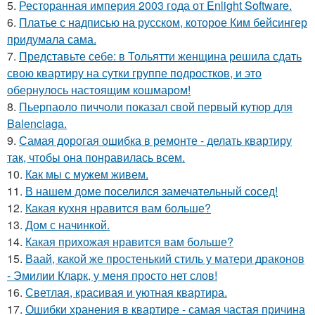
5.
Ресторанная империя 2003 года от Enlight Software.
6.
Платье с надписью на русском, которое Ким бейсингер
придумала сама.
7.
Представьте себе: в Тольятти женщина решила сдать
свою квартиру на сутки группе подростков, и это
обернулось настоящим кошмаром!
8.
Пьерпаоло пиччоли показал свой первый кутюр для
Balenciaga.
9.
Самая дорогая ошибка в ремонте - делать квартиру
так, чтобы она понравилась всем.
10.
Как мы с мужем живем.
11.
В нашем доме поселился замечательный сосед!
12.
Какая кухня нравится вам больше?
13.
Дом с начинкой.
14.
Какая прихожая нравится вам больше?
15.
Ваай, какой же простенький стиль у матери драконов
- Эмилии Кларк, у меня просто нет слов!
16.
Светлая, красивая и уютная квартира.
17.
Ошибки хранения в квартире - самая частая причина