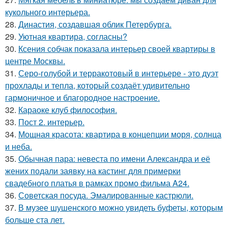
кукольного интерьера.
28.
Династия, создавшая облик Петербурга.
29.
Уютная квартира, согласны?
30.
Ксения собчак показала интерьер своей квартиры в
центре Москвы.
31.
Серо-голубой и терракотовый в интерьере - это дуэт
прохлады и тепла, который создаёт удивительно
гармоничное и благородное настроение.
32.
Караоке клуб философия.
33.
Пост 2. интерьер.
34.
Мощная красота: квартира в концепции моря, солнца
и неба.
35.
Обычная пара: невеста по имени Александра и её
жених подали заявку на кастинг для примерки
свадебного платья в рамках промо фильма A24.
36.
Советская посуда. Эмалированные кастрюли.
37.
В музее шушенского можно увидеть буфеты, которым
больше ста лет.