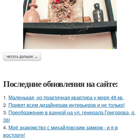
читать дальше →
Последние обновления на сайте:
1.
Маленькая, но практичная квартира у моря 48 кв.
2.
Привет всем дизайнерам интерьеров и не только!
3.
Преображение в ванной на ул. генерала Григорова, д.
36!
4.
Моё знакомство с михайловским замком - и я в
восторге!