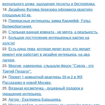
визуального шума, ощущения тесноты и беспорядка.
18.
Дизайнер Фатима березова оформила квартиру
площадью 63 кв.
19.
Прекрасные интерьеры замка Кардифф, Уэльс,
Великобритания.
20.
Стильная ванная комната - не мечта, а реальность.
21.
Большое поступление интерьерных картин на
холсте!
22.
Есть одна тема, которая делит всех, кто делает
ремонт или работает в дизайне интерьера, на два
лагеря.
23.
Многие, наверняка, слышали фразу "Среда - это
Третий Педагог".
24.
Проект 1-комнатной квартиры 39 м 2 в ЖК
Рассказово в новой Москве.
25.
Вязаная косметичка - душевный подарок и
украшение интерьера.
26.
Автор - Екатерина Барышева.
27.
Мягкая мебель в миниатюре: мы создаём диван для