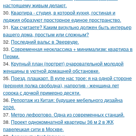
настоящему живым делают.
30.
Квартира - студия, в которой кухня, гостиная и
лоджия образуют просторное единое пространство.
31.
Как считаете? Каким визульно должен быть интерьер
вашего дома, простым или сложным?
32.
Последний вальс в Эвервуде.
33.
Современная неоклассика + минимализм: квартира в
Перми.
34.
Крупный план (портрет) очаровательной молодой
женщины в уютной домашней обстановке.
35.
Поезд, плацкарт. В купе нас трое: я на одной стороне
(верхняя полка свободна), напротив - женщина лет
сорока с дочкой примерно десяти.
36.
Репортаж из Китая: будущее мебельного дизайна
2026.
37.
Метро лефортово. Одна из современных станций.
38.
Проект однокомнатной квартиры 36 м 2 в ЖК
павелецкая сити в Москве.