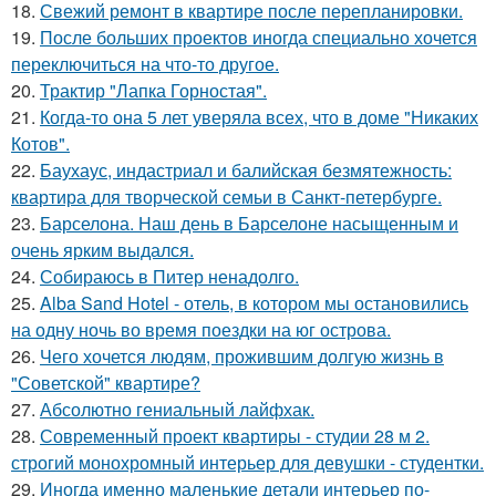
18.
Свежий ремонт в квартире после перепланировки.
19.
После больших проектов иногда специально хочется
переключиться на что-то другое.
20.
Трактир "Лапка Горностая".
21.
Когда-то она 5 лет уверяла всех, что в доме "Никаких
Котов".
22.
Баухаус, индастриал и балийская безмятежность:
квартира для творческой семьи в Санкт-петербурге.
23.
Барселона. Наш день в Барселоне насыщенным и
очень ярким выдался.
24.
Собираюсь в Питер ненадолго.
25.
Alba Sand Hotel - отель, в котором мы остановились
на одну ночь во время поездки на юг острова.
26.
Чего хочется людям, прожившим долгую жизнь в
"Советской" квартире?
27.
Абсолютно гениальный лайфхак.
28.
Современный проект квартиры - студии 28 м 2.
строгий монохромный интерьер для девушки - студентки.
29.
Иногда именно маленькие детали интерьер по-