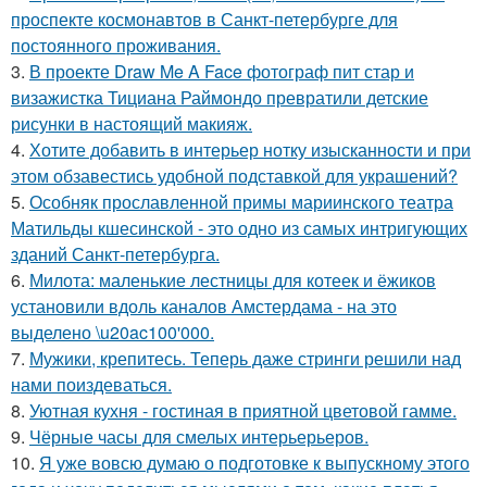
проспекте космонавтов в Санкт-петербурге для
постоянного проживания.
3.
В проекте Draw Me A Face фотограф пит стар и
визажистка Тициана Раймондо превратили детские
рисунки в настоящий макияж.
4.
Хотите добавить в интерьер нотку изысканности и при
этом обзавестись удобной подставкой для украшений?
5.
Особняк прославленной примы мариинского театра
Матильды кшесинской - это одно из самых интригующих
зданий Санкт-петербурга.
6.
Милота: маленькие лестницы для котеек и ёжиков
установили вдоль каналов Амстердама - на это
выделено \u20ac100'000.
7.
Мужики, крепитесь. Теперь даже стринги решили над
нами поиздеваться.
8.
Уютная кухня - гостиная в приятной цветовой гамме.
9.
Чёрные часы для смелых интерьерьеров.
10.
Я уже вовсю думаю о подготовке к выпускному этого