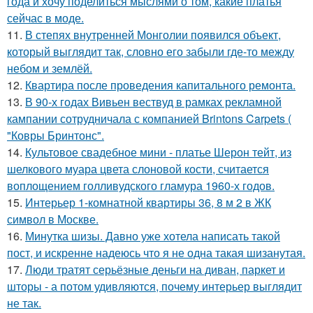
года и хочу поделиться мыслями о том, какие платья
сейчас в моде.
11.
В степях внутренней Монголии появился объект,
который выглядит так, словно его забыли где-то между
небом и землёй.
12.
Квартира после проведения капитального ремонта.
13.
В 90-х годах Вивьен вествуд в рамках рекламной
кампании сотрудничала с компанией Brintons Carpets (
"Ковры Бринтонс".
14.
Культовое свадебное мини - платье Шерон тейт, из
шелкового муара цвета слоновой кости, считается
воплощением голливудского гламура 1960-х годов.
15.
Интерьер 1-комнатной квартиры 36, 8 м 2 в ЖК
символ в Москве.
16.
Минутка шизы. Давно уже хотела написать такой
пост, и искренне надеюсь что я не одна такая шизанутая.
17.
Люди тратят серьёзные деньги на диван, паркет и
шторы - а потом удивляются, почему интерьер выглядит
не так.