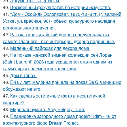
39.
Аргументы "за" (плюсы:
40.
Воскресный факультатив по истории искусства.
41.
"Дом - Особняк Охлопкова", 1875-1876 гг. (г. великий
Устюг, ул. красная, 96) - объект культурного наследия
регионального значения.
42.
Рассказ про китайский дворец следует начать с
самого главного - все интерьеры дворца подлинные.
43.
Маленький лайфхак для декора дома.
44.
На показе женской зимней коллекции сен Лоран
(Saint Laurent) 2026 года украшения стали одним из
самых ярких элементов коллекции.
45.
Дом в горах.
46.
Ей 67 лет, мадонна пришла на показ D&G в мини, но
обсуждают не это.
47.
Как сделать эстетичные фото в неэстетичной
квартире?
48.
Мировая бумага. Amy Feigley - Lee.
49.
Планировка загородного дома проект Kdtm - 46 от
архитектурного бюро Dream Project.