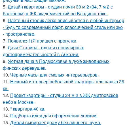
5.
Дизайн квартиры - студии почти 30 м 2 (34, 7 м 2 с
балконом) в ЖК академический во Владивостоке.
6.
Плетёный столик легко вписывается в любой интерьер
- будь то современный лофт, классический стиль или эко
- пространство.
7.
Появился! (Я пришел с прогулки.
8.
Дачи Сталина - одна из популярных
достопримечательностей в Абхазии.
9.
Уютная дача в Подмосковье в духе живописных
финских деревушек.
10.
Чёрные часы для смелых интерьерьеров.
11.
Нежный интерьер небольшой квартиры площадью 36
кв.
12.
Проект квартиры - студии 24 м 2 в ЖК дмитровское
небо в Москве.
13.
* квартира 40 кв.
14.
Подборка идеи для оформления лоджии.
15.
Джоли выбирает драму без лишнего шума.