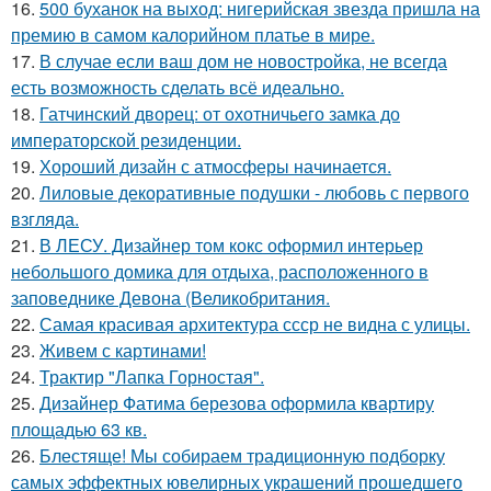
16.
500 буханок на выход: нигерийская звезда пришла на
премию в самом калорийном платье в мире.
17.
В случае если ваш дом не новостройка, не всегда
есть возможность сделать всё идеально.
18.
Гатчинский дворец: от охотничьего замка до
императорской резиденции.
19.
Хороший дизайн с атмосферы начинается.
20.
Лиловые декоративные подушки - любовь с первого
взгляда.
21.
В ЛЕСУ. Дизайнер том кокс оформил интерьер
небольшого домика для отдыха, расположенного в
заповеднике Девона (Великобритания.
22.
Самая красивая архитектура ссср не видна с улицы.
23.
Живем с картинами!
24.
Трактир "Лапка Горностая".
25.
Дизайнер Фатима березова оформила квартиру
площадью 63 кв.
26.
Блестяще! Мы собираем традиционную подборку
самых эффектных ювелирных украшений прошедшего