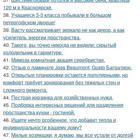
120 м в Красноярске.
38.
Учащиеся 3-3 класса побывали в большом
петергофском дворце!
39.
Васту рассматривает зеркало не как декор, а как
усилитель энергии пространства.
40.
Такого, вы точно никогда не видели: скрытый
холодильник в гарнитуре.
41.
Мимоза комнатная акация серебристая.
42.
Отзыв о ламинате Joss Beaumont, Gusto Багратион.
43.
Открытые планировки остаются популярными, но
комфорт требует зонирования без тяжелых стен и
сложного ремонта.
44.
Пестрая корзинка для хозяйственных нужд.
45.
Подборка интересных решений для разделения
пространства кухни - гостиной.
46.
Ищете нечто особенное, что добавит тепла и
индивидуальности вашему дому?
47.
Милые хозяюшки, я думаю, мы все устали от долгой