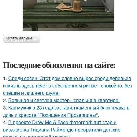
читать дальше →
Последние обновления на сайте:
1.
Среди сосен. Этот дом словно вырос среди деревьев,
и жизнь здесь течет в собственном ритме - спокойно, без
спешки и лишнего шума.
2.
Большая и светлая мастер - спальня в квартире!
3.
Как мужик в 23 года заставил каменный блок плакать:
дичь и красота "Похищения Прозерпины".
4.
В проекте Draw Me A Face фотограф пит стар и
визажистка Тициана Раймондо превратили детские
рисунки в настоящий макияж.