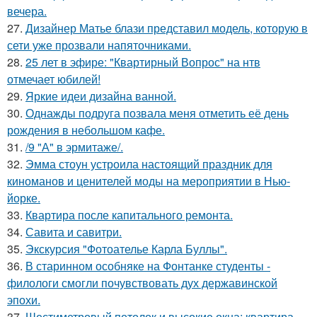
вечера.
27.
Дизайнер Матье блази представил модель, которую в
сети уже прозвали напяточниками.
28.
25 лет в эфире: "Квартирный Вопрос" на нтв
отмечает юбилей!
29.
Яркие идеи дизайна ванной.
30.
Однажды подруга позвала меня отметить её день
рождения в небольшом кафе.
31.
/9 "А" в эрмитаже/.
32.
Эмма стоун устроила настоящий праздник для
киноманов и ценителей моды на мероприятии в Нью-
йорке.
33.
Квартира после капитального ремонта.
34.
Савита и савитри.
35.
Экскурсия "Фотоателье Карла Буллы".
36.
В старинном особняке на Фонтанке студенты -
филологи смогли почувствовать дух державинской
эпохи.
37.
Шестиметровый потолок и высокие окна: квартира