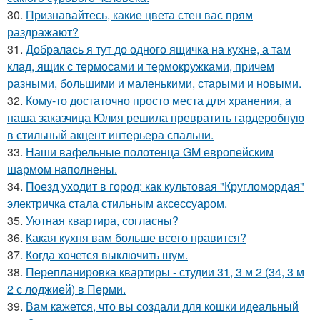
30.
Признавайтесь, какие цвета стен вас прям
раздражают?
31.
Добралась я тут до одного ящичка на кухне, а там
клад, ящик с термосами и термокружками, причем
разными, большими и маленькими, старыми и новыми.
32.
Кому-то достаточно просто места для хранения, а
наша заказчица Юлия решила превратить гардеробную
в стильный акцент интерьера спальни.
33.
Наши вафельные полотенца GM европейским
шармом наполнены.
34.
Поезд уходит в город: как культовая "Кругломордая"
электричка стала стильным аксессуаром.
35.
Уютная квартира, согласны?
36.
Какая кухня вам больше всего нравится?
37.
Когда хочется выключить шум.
38.
Перепланировка квартиры - студии 31, 3 м 2 (34, 3 м
2 с лоджией) в Перми.
39.
Вам кажется, что вы создали для кошки идеальный