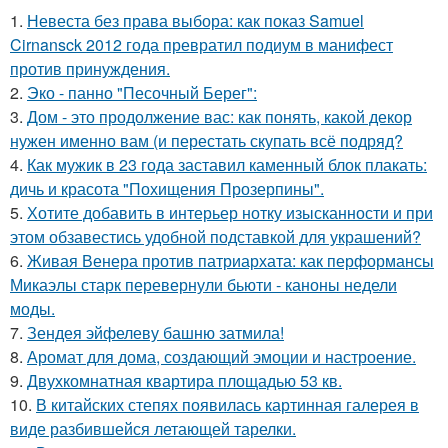
1.
Невеста без права выбора: как показ Samuel
Cirnansck 2012 года превратил подиум в манифест
против принуждения.
2.
Эко - панно "Песочный Берег":
3.
Дом - это продолжение вас: как понять, какой декор
нужен именно вам (и перестать скупать всё подряд?
4.
Как мужик в 23 года заставил каменный блок плакать:
дичь и красота "Похищения Прозерпины".
5.
Хотите добавить в интерьер нотку изысканности и при
этом обзавестись удобной подставкой для украшений?
6.
Живая Венера против патриархата: как перформансы
Микаэлы старк перевернули бьюти - каноны недели
моды.
7.
Зендея эйфелеву башню затмила!
8.
Аромат для дома, создающий эмоции и настроение.
9.
Двухкомнатная квартира площадью 53 кв.
10.
В китайских степях появилась картинная галерея в
виде разбившейся летающей тарелки.