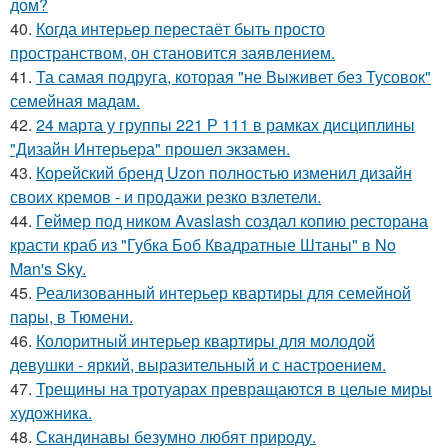
дом?
40.
Когда интерьер перестаёт быть просто
пространством, он становится заявлением.
41.
Та самая подруга, которая "не Выживет без Тусовок"
семейная мадам.
42.
24 марта у группы 221 Р 111 в рамках дисциплины
"Дизайн Интерьера" прошел экзамен.
43.
Корейский бренд Uzon полностью изменил дизайн
своих кремов - и продажи резко взлетели.
44.
Геймер под ником Avaslash создал копию ресторана
красти краб из "Губка Боб Квадратные Штаны" в No
Man's Sky.
45.
Реализованный интерьер квартиры для семейной
пары, в Тюмени.
46.
Колоритный интерьер квартиры для молодой
девушки - яркий, выразительный и с настроением.
47.
Трещины на тротуарах превращаются в целые миры
художника.
48.
Скандинавы безумно любят природу.