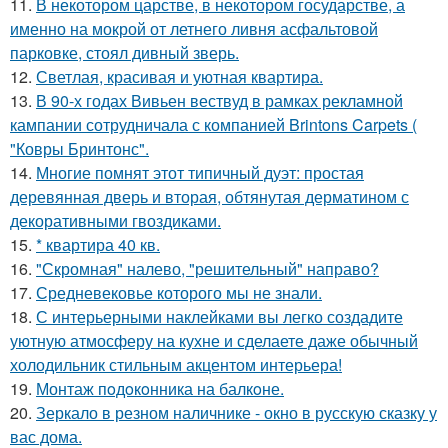
11.
В некотором царстве, в некотором государстве, а
именно на мокрой от летнего ливня асфальтовой
парковке, стоял дивный зверь.
12.
Светлая, красивая и уютная квартира.
13.
В 90-х годах Вивьен вествуд в рамках рекламной
кампании сотрудничала с компанией Brintons Carpets (
"Ковры Бринтонс".
14.
Многие помнят этот типичный дуэт: простая
деревянная дверь и вторая, обтянутая дерматином с
декоративными гвоздиками.
15.
* квартира 40 кв.
16.
"Скромная" налево, "решительный" направо?
17.
Средневековье которого мы не знали.
18.
С интерьерными наклейками вы легко создадите
уютную атмосферу на кухне и сделаете даже обычный
холодильник стильным акцентом интерьера!
19.
Монтаж пoдoкoнника на балкoне.
20.
Зеркало в резном наличнике - окно в русскую сказку у
вас дома.