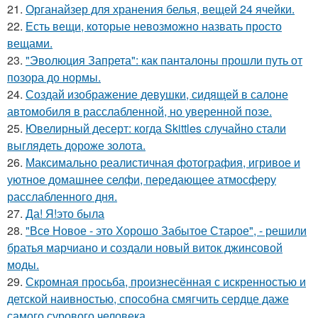
21.
Органайзер для хранения белья, вещей 24 ячейки.
22.
Есть вещи, которые невозможно назвать просто
вещами.
23.
"Эволюция Запрета": как панталоны прошли путь от
позора до нормы.
24.
Создай изображение девушки, сидящей в салоне
автомобиля в расслабленной, но уверенной позе.
25.
Ювелирный десерт: когда Skittles случайно стали
выглядеть дороже золота.
26.
Максимально реалистичная фотография, игривое и
уютное домашнее селфи, передающее атмосферу
расслабленного дня.
27.
Да! Я!это была
28.
"Все Новое - это Хорошо Забытое Старое", - решили
братья марчиано и создали новый виток джинсовой
моды.
29.
Скромная просьба, произнесённая с искренностью и
детской наивностью, способна смягчить сердце даже
самого сурового человека.