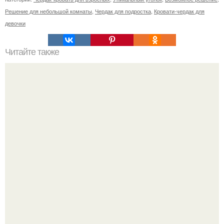
Решение для небольшой комнаты
,
Чердак для подростка
,
Кровати-чердак для
девочки
Читайте также
11 рецептов сахарной глазури, чтобы подойти творчески
к украшению печенюшек.