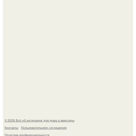
Сокровища из Hoff.
Это жилой комплекс в Париже, в пригороде нуази - ле -
гран.
© 2026 Всё об интерьере для дома и квартиры
Контакты
Пользовательское соглашение
Политика конфидециальности