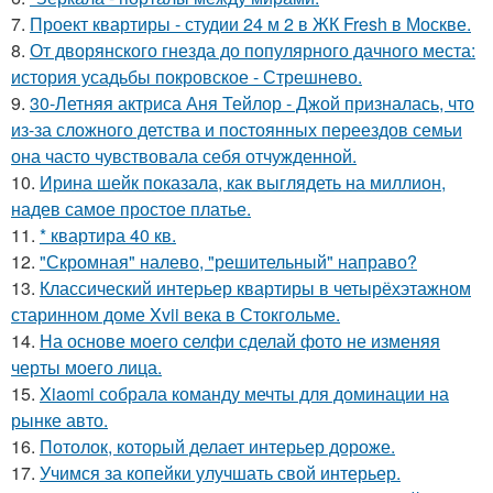
7.
Проект квартиры - студии 24 м 2 в ЖК Fresh в Москве.
8.
От дворянского гнезда до популярного дачного места:
история усадьбы покровское - Стрешнево.
9.
30-Летняя актриса Аня Тейлор - Джой призналась, что
из-за сложного детства и постоянных переездов семьи
она часто чувствовала себя отчужденной.
10.
Ирина шейк показала, как выглядеть на миллион,
надев самое простое платье.
11.
* квартира 40 кв.
12.
"Скромная" налево, "решительный" направо?
13.
Классический интерьер квартиры в четырёхэтажном
старинном доме Xvii века в Стокгольме.
14.
На основе моего селфи сделай фото не изменяя
черты моего лица.
15.
Xiaomi собрала команду мечты для доминации на
рынке авто.
16.
Потолок, который делает интерьер дороже.
17.
Учимся за копейки улучшать свой интерьер.