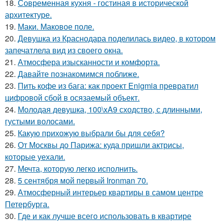
18.
Современная кухня - гостиная в исторической
архитектуре.
19.
Маки. Маковое поле.
20.
Девушка из Краснодара поделилась видео, в котором
запечатлела вид из своего окна.
21.
Атмосфера изысканности и комфорта.
22.
Давайте познакомимся поближе.
23.
Пить кофе из бага: как проект Enigmia превратил
цифровой сбой в осязаемый объект.
24.
Молодая девушка, 100\xA9 сходство, с длинными,
густыми волосами.
25.
Какую прихожую выбрали бы для себя?
26.
От Москвы до Парижа: куда пришли актрисы,
которые уехали.
27.
Мечта, которую легко исполнить.
28.
5 сентября мой первый Ironman 70.
29.
Атмосферный интерьер квартиры в самом центре
Петербурга.
30.
Где и как лучше всего использовать в квартире