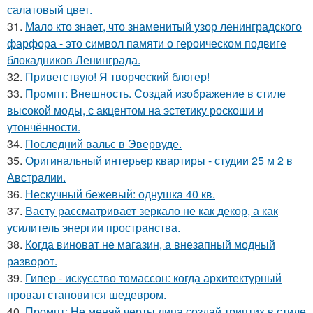
салатовый цвет.
31.
Мало кто знает, что знаменитый узор ленинградского
фарфора - это символ памяти о героическом подвиге
блокадников Ленинграда.
32.
Приветствую! Я творческий блогер!
33.
Промпт: Внешность. Создай изображение в стиле
высокой моды, с акцентом на эстетику роскоши и
утончённости.
34.
Последний вальс в Эвервуде.
35.
Оригинальный интерьер квартиры - студии 25 м 2 в
Австралии.
36.
Нескучный бежевый: однушка 40 кв.
37.
Васту рассматривает зеркало не как декор, а как
усилитель энергии пространства.
38.
Когда виноват не магазин, а внезапный модный
разворот.
39.
Гипер - искусство томассон: когда архитектурный
провал становится шедевром.
40.
Промпт: Не меняй черты лица создай триптих в стиле