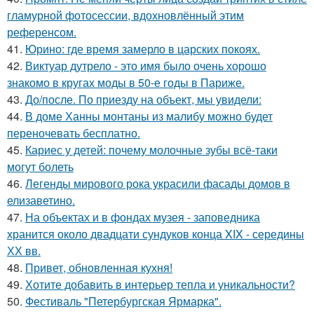
гламурной фотосессии, вдохновлённый этим
референсом.
41.
Юрино: где время замерло в царских покоях.
42.
Виктуар дутрело - это имя было очень хорошо
знакомо в кругах моды в 50-е годы в Париже.
43.
До/после. По приезду на объект, мы увидели:
44.
В доме Ханны монтаны из малибу можно будет
переночевать бесплатно.
45.
Кариес у детей: почему молочные зубы всё-таки
могут болеть
46.
Легенды мирового рока украсили фасады домов в
елизаветино.
47.
На объектах и в фондах музея - заповедника
хранится около двадцати сундуков конца XIX - середины
ХХ вв.
48.
Привет, обновленная кухня!
49.
Хотите добавить в интерьер тепла и уникальности?
50.
Фестиваль "Петербургская Ярмарка".