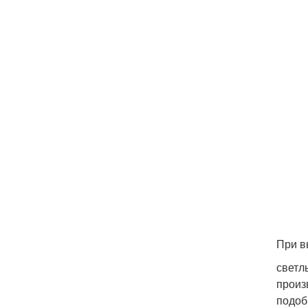
При в
светл
произ
подоб