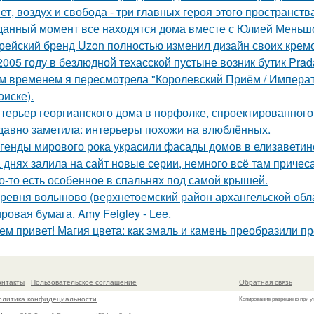
ет, воздух и свобода - три главных героя этого пространств
данный момент все находятся дома вместе с Юлией Меньш
рейский бренд Uzon полностью изменил дизайн своих кремов
2005 году в безлюдной техасской пустыне возник бутик Prad
м временем я пересмотрела "Королевский Приём / Императо
оиске).
терьер георгианского дома в норфолке, спроектированног
давно заметила: интерьеры похожи на влюблённых.
генды мирового рока украсили фасады домов в елизаветин
 днях залила на сайт новые серии, немного всё там причеса
о-то есть особенное в спальнях под самой крышей.
ревня волыново (верхнетоемский район архангельской обл
ровая бумага. Amy Feigley - Lee.
ем привет! Магия цвета: как эмаль и камень преобразили пр
онтакты
Пользовательское соглашение
Обратная связь
олитика конфидециальности
Копирование разрешено при у