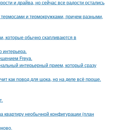
рости и драйва, но сейчас все радости остались
 с термосами и термокружками, причем разными,
зи, которые обычно скапливаются в
о интерьера.
ещением Freya.
ональный интерьерный прием, который сразу
чит как повод для шока, но на деле всё проще.
т.
а квартиру необычной конфигурации (план
ыково.