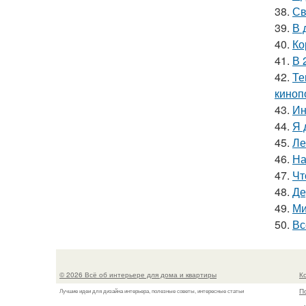
38.
Св
39.
В 
40.
Ко
41.
В 
42.
Те
киноп
43.
Ин
44.
Я 
45.
Ле
46.
На
47.
Чт
48.
Де
49.
Ми
50.
Вс
© 2026 Всё об интерьере для дома и квартиры
К
П
Лучшие идеи для дизайна интерьера, полезные советы, интересные статьи