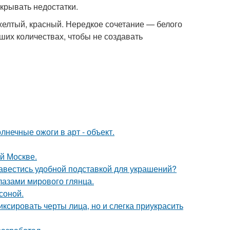
крывать недостатки.
желтый, красный. Нередкое сочетание — белого
ших количествах, чтобы не создавать
нечные ожоги в арт - объект.
ой Москве.
завестись удобной подставкой для украшений?
лазами мирового глянца.
соной.
ксировать черты лица, но и слегка приукрасить