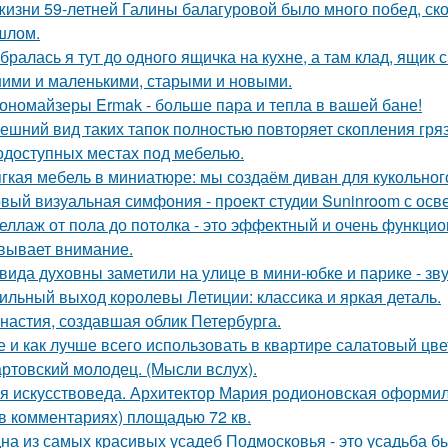
жизни 59-летней Галины балагуровой было много побед, ско
шлом.
бралась я тут до одного ящичка на кухне, а там клад, ящик
ими и маленькими, старыми и новыми.
ономайзеры Ermak - больше пара и тепла в вашей бане!
ешний вид таких тапок полностью повторяет скопления гря
одоступных местах под мебелью.
гкая мебель в миниатюре: мы создаём диван для кукольног
вый визуальная симфония - проект студии Suninroom с осв
еллаж от пола до потолка - это эффектный и очень функци
вывает внимание.
вида духовны заметили на улице в мини-юбке и парике - зву
ильный выход королевы Летиции: классика и яркая деталь.
настия, создавшая облик Петербурга.
е и как лучше всего использовать в квартире салатовый цве
ртовский молодец. (Мысли вслух).
я искусствоведа. Архитектор Мария родионовская оформил
 в комментариях) площадью 72 кв.
на из самых красивых усадеб Подмосковья - это усадьба б