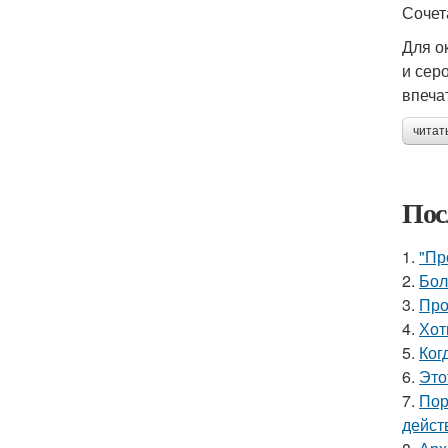
Сочет
Для о
и сер
впеча
читат
Пос
1.
"Пр
2.
Бол
3.
Про
4.
Хот
5.
Ког
6.
Это
7.
Пор
дейст