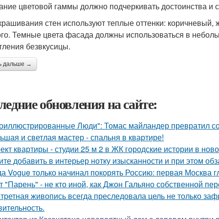
ание цветовой гаммы должно подчеркивать достоинства и с
крашивания стен используют теплые оттенки: коричневый, 
ого. Темные цвета фасада должны использоваться в неболь
тления безвкусицы.
ь дальше →
ледние обновления на сайте:
оиллюстрированные Люди": Томас майландер превратил сол
ьшая и светлая мастер - спальня в квартире!
ект квартиры - студии 25 м 2 в ЖК городские истории в нов
ите добавить в интерьер нотку изысканности и при этом об
да Vogue только начинал покорять Россию: первая Москва г
т "Парень" - не кто иной, как Джон Гальяно собственной пер
третная живопись всегда преследовала цель не только зафи
вительность.