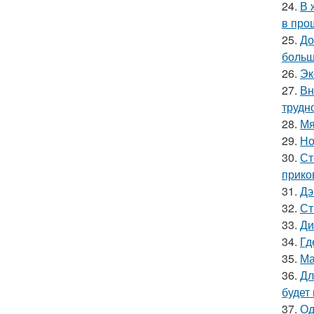
24.
В 
в про
25.
До
больш
26.
Эк
27.
Вн
трудн
28.
Мя
29.
Но
30.
Ст
прико
31.
Дэ
32.
Ст
33.
Ди
34.
Гд
35.
Ма
36.
Дл
будет
37.
Од