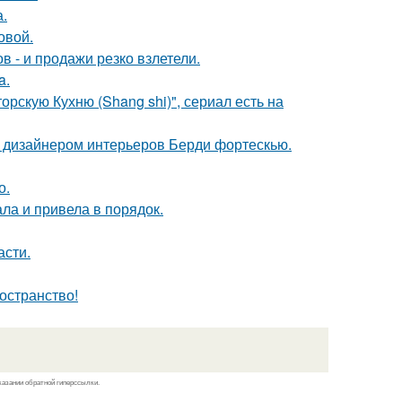
а.
овой.
 - и продажи резко взлетели.
a.
рскую Кухню (Shang shi)", сериал есть на
о дизайнером интерьеров Берди фортескью.
о.
ла и привела в порядок.
асти.
остранство!
казании обратной гиперссылки.