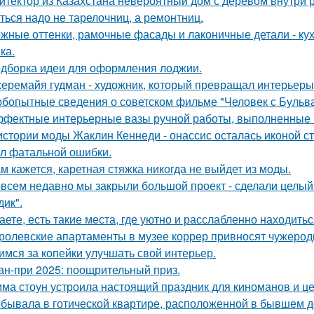
итектор из Казахстана невероятный дом с деревом внутри 
ться надо не тарелочниц, а ремонтниц.
жные оттенки, рамочные фасады и лаконичные детали - кух
ка.
дборка идеи для оформления лоджии.
еремайя гудман - художник, который превращал интерьеры
бопытные сведения о советском фильме "Человек с Бульва
фектные интерьерные вазы ручной работы, выполненные в
истории моды Жаклин Кеннеди - онассис осталась иконой сти
л фатальной ошибки.
м кажется, каретная стяжка никогда не выйдет из моды.
всем недавно мы закрыли большой проект - сделали целый 
дик".
аете, есть такие места, где уютно и расслабленно находитьс
ролевские апартаменты в музее коррер привносят чужеродн
имся за копейки улучшать свой интерьер.
ан-при 2025: поощрительный приз.
ма стоун устроила настоящий праздник для киноманов и ц
бывала в готической квартире, расположенной в бывшем д