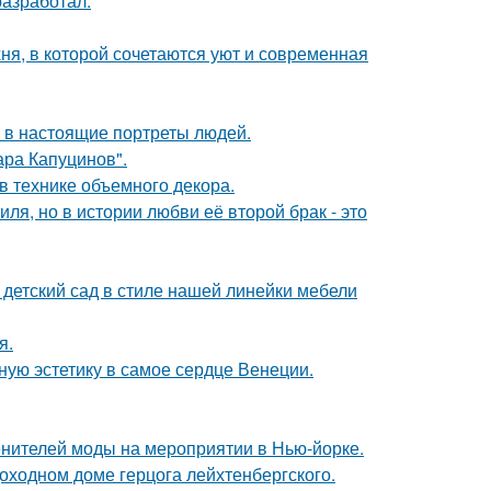
разработал.
ня, в которой сочетаются уют и современная
 в настоящие портреты людей.
ра Капуцинов".
 технике объемного декора.
ля, но в истории любви её второй брак - это
детский сад в стиле нашей линейки мебели
я.
ую эстетику в самое сердце Венеции.
енителей моды на мероприятии в Нью-йорке.
оходном доме герцога лейхтенбергского.