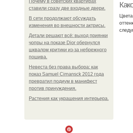
Почему в советских квартирах
Как
ставили сразу две входные двери.
Цвета
В сети продолжают обсуждать
оттен
изменения во внешности актрисы.
следу
Детали решают всё: выход приянки
чопры на показе Dior обернулся
шквалом критики из-за небрежного
пошива.
Невеста без права выбора: как
показ Samuel Cirnansck 2012 года
превратил подиум в манифест
против принуждения.
Растения как украшения интерьера.