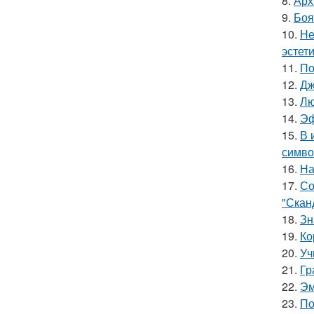
8.
Арх
9.
Боя
10.
Не
эстети
11.
По
12.
Дж
13.
Лю
14.
Эф
15.
В 
симво
16.
На
17.
Со
"Скан
18.
Зн
19.
Ко
20.
Уч
21.
Гр
22.
Эм
23.
По