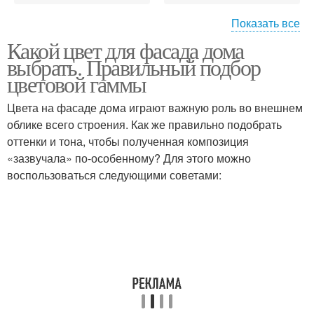
Показать все
Какой цвет для фасада дома
Телесный фасад
Фасад в италии
выбрать. Правильный подбор
цветовой гаммы
Цвета на фасаде дома играют важную роль во внешнем
облике всего строения. Как же правильно подобрать
Цвета на фасаде
Фасад к серой
оттенки и тона, чтобы полученная композиция
«зазвучала» по-особенному? Для этого можно
воспользоваться следующими советами: