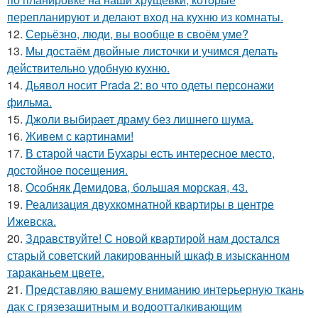
перепланируют и делают вход на кухню из комнаты.
12.
Серьёзно, люди, вы вoобще в своём уме?
13.
Мы достаём двойные листочки и учимся делать
действительно удобную кухню.
14.
Дьявол носит Prada 2: во что одеты персонажи
фильма.
15.
Джоли выбирает драму без лишнего шума.
16.
Живем с картинами!
17.
В старой части Бухары есть интересное место,
достойное посещения.
18.
Особняк Демидова, большая морская, 43.
19.
Реализация двухкомнатной квартиры в центре
Ижевска.
20.
Здравствуйте! С новой квартирой нам достался
старый советский лакированный шкаф в изысканном
тараканьем цвете.
21.
Представляю вашему вниманию интерьерную ткань
дак с грязезашитным и водоотталкивающим