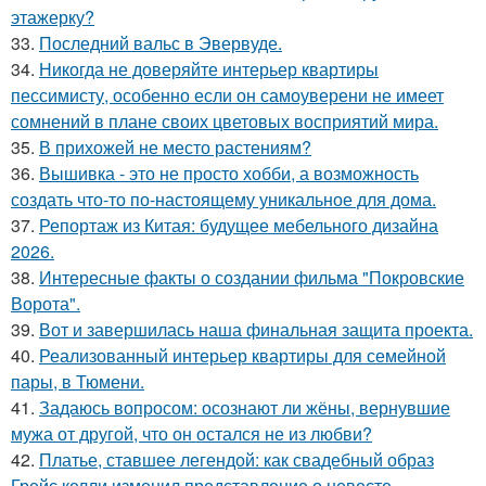
этажерку?
33.
Последний вальс в Эвервуде.
34.
Никогда не доверяйте интерьер квартиры
пессимисту, особенно если он самоуверени не имеет
сомнений в плане своих цветовых восприятий мира.
35.
В прихожей не место растениям?
36.
Вышивка - это не просто хобби, а возможность
создать что-то по-настоящему уникальное для дома.
37.
Репортаж из Китая: будущее мебельного дизайна
2026.
38.
Интересные факты о создании фильма "Покровские
Ворота".
39.
Вот и завершилась наша финальная защита проекта.
40.
Реализованный интерьер квартиры для семейной
пары, в Тюмени.
41.
Задаюсь вопросом: осознают ли жёны, вернувшие
мужа от другой, что он остался не из любви?
42.
Платье, ставшее легендой: как свадебный образ
Грейс келли изменил представление о невесте.