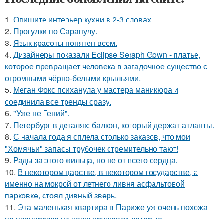
1.
Опишите интерьер кухни в 2-3 словах.
2.
Прогулки по Сарапулу.
3.
Язык красоты понятен всем.
4.
Дизайнеры показали Eclipse Seraph Gown - платье,
которое превращает человека в загадочное существо с
огромными чёрно-белыми крыльями.
5.
Меган Фокс психанула у мастера маникюра и
соединила все тренды сразу.
6.
"Уже не Гений".
7.
Петербург в деталях: балкон, который держат атланты.
8.
С начала года я сплела столько заказов, что мои
"Хомячьи" запасы трубочек стремительно тают!
9.
Рады за этого жильца, но не от всего сердца.
10.
В некотором царстве, в некотором государстве, а
именно на мокрой от летнего ливня асфальтовой
парковке, стоял дивный зверь.
11.
Эта маленькая квартира в Париже уж очень похожа
по планировке на наши хрущевки, которые