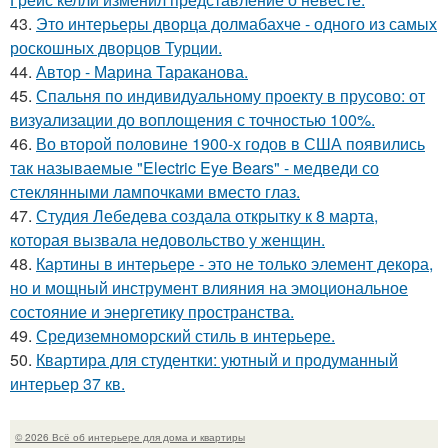
43.
Это интерьеры дворца долмабахче - одного из самых
роскошных дворцов Турции.
44.
Автор - Марина Тараканова.
45.
Спальня по индивидуальному проекту в прусово: от
визуализации до воплощения с точностью 100%.
46.
Во второй половине 1900-х годов в США появились
так называемые "Electric Eye Bears" - медведи со
стеклянными лампочками вместо глаз.
47.
Студия Лебедева создала открытку к 8 марта,
которая вызвала недовольство у женщин.
48.
Картины в интерьере - это не только элемент декора,
но и мощный инструмент влияния на эмоциональное
состояние и энергетику пространства.
49.
Средиземноморский стиль в интерьере.
50.
Квартира для студентки: уютный и продуманный
интерьер 37 кв.
© 2026 Всё об интерьере для дома и квартиры