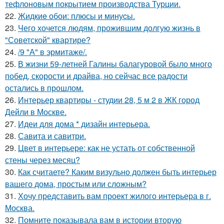
тефлоновым покрытием производства Турции.
22.
Жидкиe обои: плюсы и минуcы.
23.
Чего хочется людям, прожившим долгую жизнь в
"Советской" квартире?
24.
/9 "А" в эрмитаже/.
25.
В жизни 59-летней Галины балагуровой было много
побед, скорости и драйва, но сейчас все радости
остались в прошлом.
26.
Интерьер квартиры - студии 28, 5 м 2 в ЖК город
Дейли в Москве.
27.
Идеи для дома * дизайн интерьера.
28.
Савита и савитри.
29.
Цвет в интерьере: как не устать от собственной
стены через месяц?
30.
Как считаете? Каким визульно должен быть интерьер
вашего дома, простым или сложным?
31.
Хочу представить вам проект жилого интерьера в г.
Москва.
32.
Помните показывала вам в истории вторую