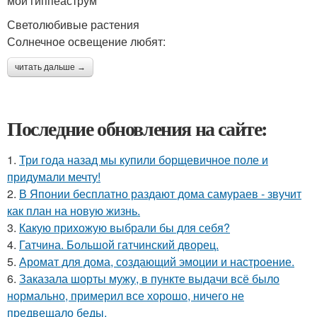
мой гиппеаструм
Светолюбивые растения
Солнечное освещение любят:
читать дальше →
Последние обновления на сайте:
1.
Три года назад мы купили борщевичное поле и
придумали мечту!
2.
В Японии бесплатно раздают дома самураев - звучит
как план на новую жизнь.
3.
Какую прихожую выбрали бы для себя?
4.
Гатчина. Большой гатчинский дворец.
5.
Аромат для дома, создающий эмоции и настроение.
6.
Заказала шорты мужу, в пункте выдачи всё было
нормально, примерил все хорошо, ничего не
предвещало беды.