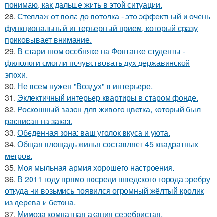
понимаю, как дальше жить в этой ситуации.
28.
Стеллаж от пола до потолка - это эффектный и очень
функциональный интерьерный прием, который сразу
приковывает внимание.
29.
В старинном особняке на Фонтанке студенты -
филологи смогли почувствовать дух державинской
эпохи.
30.
Не всем нужен "Воздух" в интерьере.
31.
Эклектичный интерьер квартиры в старом фонде.
32.
Роскошный вазон для живого цветка, который был
расписан на заказ.
33.
Обеденная зона: ваш уголок вкуса и уюта.
34.
Общая площадь жилья составляет 45 квадратных
метров.
35.
Моя мыльная армия хорошего настроения.
36.
В 2011 году прямо посреди шведского города эребру
откуда ни возьмись появился огромный жёлтый кролик
из дерева и бетона.
37.
Мимоза комнатная акация серебристая.