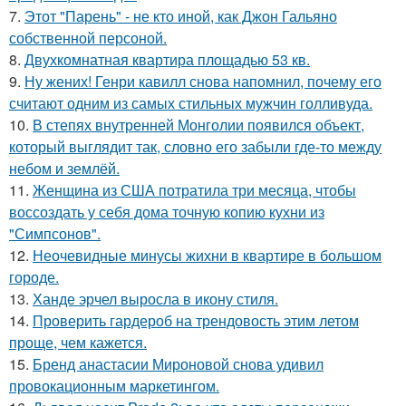
7.
Этот "Парень" - не кто иной, как Джон Гальяно
собственной персоной.
8.
Двухкомнатная квартира площадью 53 кв.
9.
Ну жених! Генри кавилл снова напомнил, почему его
считают одним из самых стильных мужчин голливуда.
10.
В степях внутренней Монголии появился объект,
который выглядит так, словно его забыли где-то между
небом и землёй.
11.
Женщина из США потратила три месяца, чтобы
воссоздать у себя дома точную копию кухни из
"Симпсонов".
12.
Неочевидные минусы жихни в квартире в большом
городе.
13.
Ханде эрчел выросла в икону стиля.
14.
Проверить гардероб на трендовость этим летом
проще, чем кажется.
15.
Бренд анастасии Мироновой снова удивил
провокационным маркетингом.