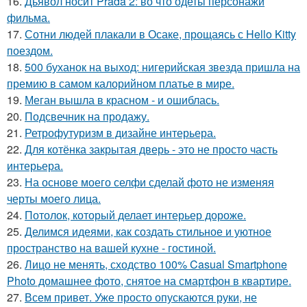
16.
Дьявол носит Prada 2: во что одеты персонажи
фильма.
17.
Сотни людей плакали в Осаке, прощаясь с Hello Kitty
поездом.
18.
500 буханок на выход: нигерийская звезда пришла на
премию в самом калорийном платье в мире.
19.
Меган вышла в красном - и ошиблась.
20.
Подсвечник на продажу.
21.
Ретрофутуризм в дизайне интерьера.
22.
Для котёнка закрытая дверь - это не просто часть
интерьера.
23.
На основе моего селфи сделай фото не изменяя
черты моего лица.
24.
Потолок, который делает интерьер дороже.
25.
Делимся идеями, как создать стильное и уютное
пространство на вашей кухне - гостиной.
26.
Лицо не менять, сходство 100% Casual Smartphone
Photo домашнее фото, снятое на смартфон в квартире.
27.
Всем привет. Уже просто опускаются руки, не