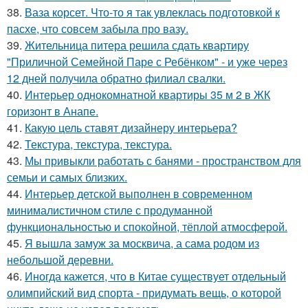
38.
Ваза корсет. Что-то я так увлеклась подготовкой к
пасхе, что совсем забыла про вазу.
39.
Жительница питера решила сдать квартиру
"Приличной Семейной Паре с Ребёнком" - и уже через
12 дней получила обратно филиал свалки.
40.
Интерьер однокомнатной квартиры 35 м 2 в ЖК
горизонт в Анапе.
41.
Какую цель ставят дизайнеру интерьера?
42.
Текстура, текстура, текстура.
43.
Мы привыкли работать с банями - пространством для
семьи и самых близких.
44.
Интерьер детской выполнен в современном
минималистичном стиле с продуманной
функциональностью и спокойной, тёплой атмосферой.
45.
Я вышла замуж за москвича, а сама родом из
небольшой деревни.
46.
Иногда кажется, что в Китае существует отдельный
олимпийский вид спорта - придумать вещь, о которой