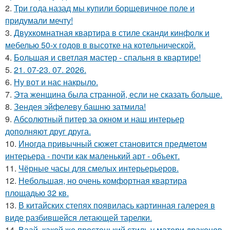
2.
Три года назад мы купили борщевичное поле и
придумали мечту!
3.
Двухкомнатная квартира в стиле сканди кинфолк и
мебелью 50-х годов в высотке на котельнической.
4.
Большая и светлая мастер - спальня в квартире!
5.
21. 07-23. 07. 2026.
6.
Ну вот и нас накрыло.
7.
Эта женщина была странной, если не сказать больше.
8.
Зендея эйфелеву башню затмила!
9.
Абсолютный питер за окном и наш интерьер
дополняют друг друга.
10.
Иногда привычный сюжет становится предметом
интерьера - почти как маленький арт - объект.
11.
Чёрные часы для смелых интерьерьеров.
12.
Небольшая, но очень комфортная квартира
площадью 32 кв.
13.
В китайских степях появилась картинная галерея в
виде разбившейся летающей тарелки.
14.
Ваай, какой же простенький стиль у матери драконов