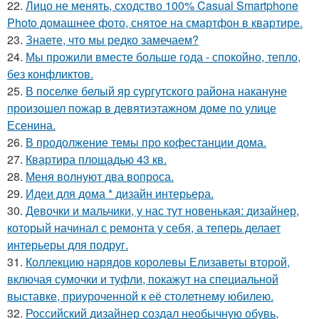
22.
Лицо не менять, сходство 100% Casual Smartphone
Photo домашнее фото, снятое на смартфон в квартире.
23.
Знаете, что мы редко замечаем?
24.
Мы прожили вместе больше года - спокойно, тепло,
без конфликтов.
25.
В поселке белый яр сургутского района накануне
произошел пожар в девятиэтажном доме по улице
Есенина.
26.
В продолжение темы про кофестанции дома.
27.
Квартира площадью 43 кв.
28.
Меня волнуют два вопроса.
29.
Идеи для дома * дизайн интерьера.
30.
Девочки и мальчики, у нас тут новенькая: дизайнер,
который начинал с ремонта у себя, а теперь делает
интерьеры для подруг.
31.
Коллекцию нарядов королевы Елизаветы второй,
включая сумочки и туфли, покажут на специальной
выставке, приуроченной к её столетнему юбилею.
32.
Российский дизайнер создал необычную обувь,