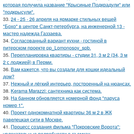
которая получила название "Крысиные Подкрадули" или
"подкрысули".
33.
24 - 25 - 26 апреля на ярмарке стильных вещей
"Бохо" в центре Санкт-петербурга, на инженерной 13 -
мастер надежда Газзаева.
34.
Согласованный вариант кухни - гостиной в
питерском проекте pp_Lomonosov_spb.
35.
Перепланировка квартиры - студии 31, 3 м 2 (34, 3 м
2 с лоджией) в Перми.
36.
Вам кажется, что вы создали для кошки идеальный
дом?
37.
Нежный и лёгкий интерьер, построенный на нюансах.
38.
Kerama Marazzi: сантехника как система.
39.
На банном обновляется номерной фонд "паруса
номер 1".
40.
Проект однокомнатной квартиры 36 м 2 в ЖК
павелецкая сити в Москве.
41.
Процесс создания фильма "Покровские Ворота":
увлекательные подробности о съемках.