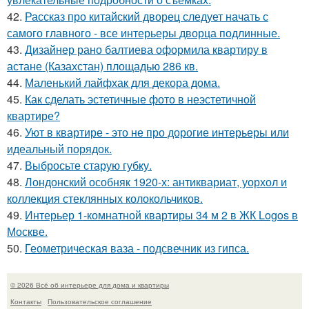
42.
Рассказ про китайский дворец следует начать с
самого главного - все интерьеры дворца подлинные.
43.
Дизайнер рано балтиева оформила квартиру в
астане (Казахстан) площадью 286 кв.
44.
Маленький лайфхак для декора дома.
45.
Как сделать эстетичные фото в неэстетичной
квартире?
46.
Уют в квартире - это не про дорогие интерьеры или
идеальный порядок.
47.
Выбросьте старую губку.
48.
Лондонский особняк 1920-х: антиквариат, уорхол и
коллекция стеклянных колокольчиков.
49.
Интерьер 1-комнатной квартиры 34 м 2 в ЖК Logos в
Москве.
50.
Геометрическая ваза - подсвечник из гипса.
© 2026 Всё об интерьере для дома и квартиры
Контакты
Пользовательское соглашение