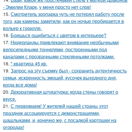
- Эмилии Кларк, у меня просто нет слов!
15.
Смотритель зоопарка чуть не потерял работу после
того, как камеры заметили, как он ночью пробирается в
вольер к горилле.
16.
Боишься ошибиться с цветом в интерьере?
17.
Нидерланды привлекают внимание необычными
велосипедными тоннелями, построенными под
каналами с прозрачными стеклянными потолками.
18.
* квартира 45 кв.
19.
Запрос на эту съемку был - сохранить аутентичность
семьи, искренность эмоций, кусочек выходного дня,
когда все дома!
20.
Декоративная штукатурка: когда стены говорят о
вкусе.
21.
С первомаем! У жителей нашей страны этот
праздник ассоциируется с демонстрациями,
шашлыками, и, конечно же, с посадкой картошки на
огородах!