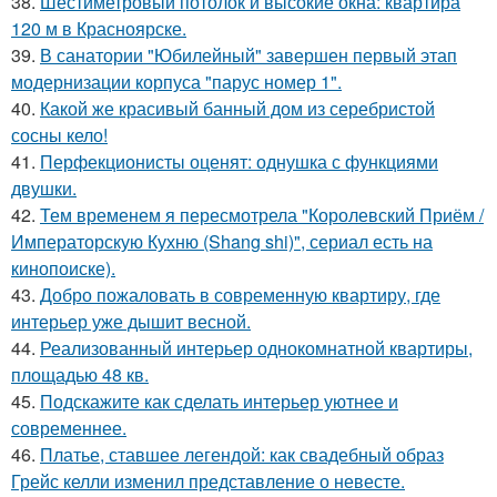
38.
Шестиметровый потолок и высокие окна: квартира
120 м в Красноярске.
39.
В санатории "Юбилейный" завершен первый этап
модернизации корпуса "парус номер 1".
40.
Какой же красивый банный дом из серебристой
сосны кело!
41.
Перфекционисты оценят: однушка с функциями
двушки.
42.
Тем временем я пересмотрела "Королевский Приём /
Императорскую Кухню (Shang shi)", сериал есть на
кинопоиске).
43.
Добро пожаловать в современную квартиру, где
интерьер уже дышит весной.
44.
Реализованный интерьер однокомнатной квартиры,
площадью 48 кв.
45.
Подскажите как сделать интерьер уютнее и
современнее.
46.
Платье, ставшее легендой: как свадебный образ
Грейс келли изменил представление о невесте.