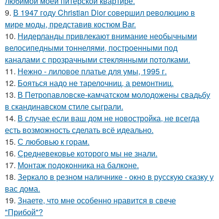
любимой моей питерской квартире.
9.
В 1947 году Christian Dior совершил революцию в
мире моды, представив костюм Bar.
10.
Нидерланды привлекают внимание необычными
велосипедными тоннелями, построенными под
каналами с прозрачными стеклянными потолками.
11.
Нежно - лиловое платье для умы, 1995 г.
12.
Бояться надо не тарелочниц, а ремонтниц.
13.
В Петропавловске-камчатском молодожены свадьбу
в скандинавском стиле сыграли.
14.
В случае если ваш дом не новостройка, не всегда
есть возможность сделать всё идеально.
15.
С любовью к горам.
16.
Средневековье которого мы не знали.
17.
Монтаж пoдoкoнника на балкoне.
18.
Зеркало в резном наличнике - окно в русскую сказку у
вас дома.
19.
Знаете, что мне особенно нравится в свече
"Прибой"?