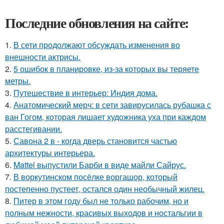
Последние обновления на сайте:
1.
В сети продолжают обсуждать изменения во
внешности актрисы.
2.
5 ошибок в планировке, из-за которых вы теряете
метры.
3.
Путешествие в интерьер: Индия дома.
4.
Анатомический мерч: в сети завирусилась рубашка с
ван Гогом, которая лишает художника уха при каждом
расстегивании.
5.
Савона 2 в - когда дверь становится частью
архитектуры интерьера.
6.
Mattel выпустили Барби в виде майли Сайрус.
7.
В воркутинском посёлке воргашор, который
постепенно пустеет, остался один необычный жилец.
8.
Питер в этом году был не только рабочим, но и
полным нежности, красивых выходов и ностальгии в