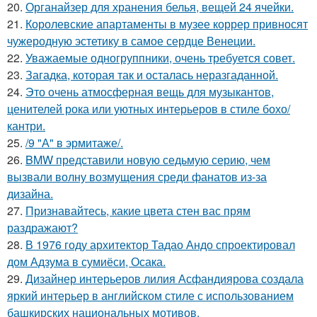
20.
Органайзер для хранения белья, вещей 24 ячейки.
21.
Королевские апартаменты в музее коррер привносят
чужеродную эстетику в самое сердце Венеции.
22.
Уважаемые одногруппники, очень требуется совет.
23.
Загадка, которая так и осталась неразгаданной.
24.
Это очень атмосферная вещь для музыкантов,
ценителей рока или уютных интерьеров в стиле бохо/
кантри.
25.
/9 "А" в эрмитаже/.
26.
BMW представили новую седьмую серию, чем
вызвали волну возмущения среди фанатов из-за
дизайна.
27.
Признавайтесь, какие цвета стен вас прям
раздражают?
28.
В 1976 году архитектор Тадао Андо спроектировал
дом Адзума в сумиёси, Осака.
29.
Дизайнер интерьеров лилия Асфандиярова создала
яркий интерьер в английском стиле с использованием
башкирских национальных мотивов.