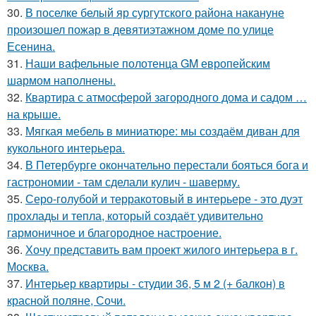
30.
В поселке белый яр сургутского района накануне
произошел пожар в девятиэтажном доме по улице
Есенина.
31.
Наши вафельные полотенца GM европейским
шармом наполнены.
32.
Квартира с атмосферой загородного дома и садом …
на крыше.
33.
Мягкая мебель в миниатюре: мы создаём диван для
кукольного интерьера.
34.
В Петербурге окончательно перестали бояться бога и
гастрономии - там сделали кулич - шаверму.
35.
Серо-голубой и терракотовый в интерьере - это дуэт
прохлады и тепла, который создаёт удивительно
гармоничное и благородное настроение.
36.
Хочу представить вам проект жилого интерьера в г.
Москва.
37.
Интерьер квартиры - студии 36, 5 м 2 (+ балкон) в
красной поляне, Сочи.