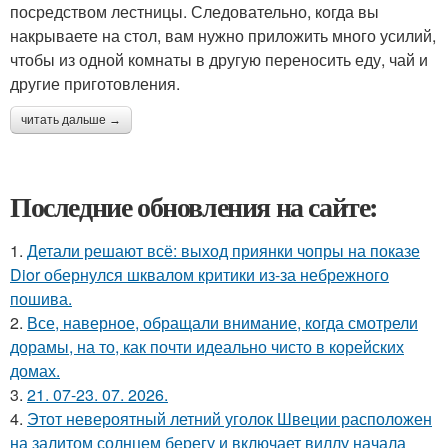
посредством лестницы. Следовательно, когда вы
накрываете на стол, вам нужно приложить много усилий,
чтобы из одной комнаты в другую переносить еду, чай и
другие приготовления.
читать дальше →
Последние обновления на сайте:
1.
Детали решают всё: выход приянки чопры на показе
Dior обернулся шквалом критики из-за небрежного
пошива.
2.
Все, наверное, обращали внимание, когда смотрели
дорамы, на то, как почти идеально чисто в корейских
домах.
3.
21. 07-23. 07. 2026.
4.
Этот невероятный летний уголок Швеции расположен
на залитом солнцем берегу и включает виллу начала