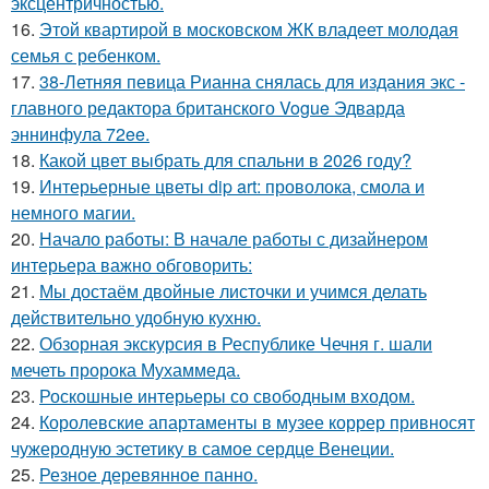
эксцентричностью.
16.
Этой квартирой в московском ЖК владеет молодая
семья с ребенком.
17.
38-Летняя певица Рианна снялась для издания экс -
главного редактора британского Vogue Эдварда
эннинфула 72ee.
18.
Какой цвет выбрать для спальни в 2026 году?
19.
Интерьерные цветы dip art: проволока, смола и
немного магии.
20.
Начало работы: В начале работы с дизайнером
интерьера важно обговорить:
21.
Мы достаём двойные листочки и учимся делать
действительно удобную кухню.
22.
Обзорная экскурсия в Республике Чечня г. шали
мечеть пророка Мухаммеда.
23.
Роскошные интерьеры со свободным входом.
24.
Королевские апартаменты в музее коррер привносят
чужеродную эстетику в самое сердце Венеции.
25.
Резное деревянное панно.