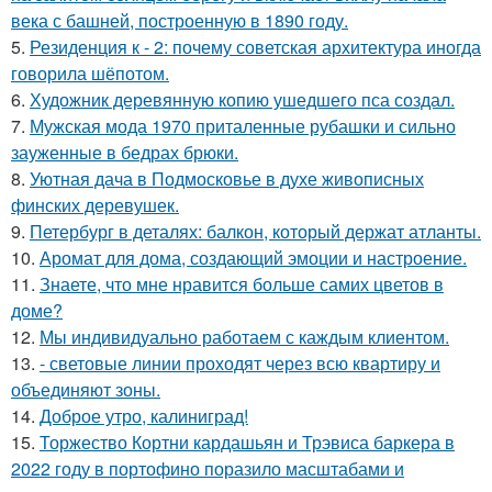
века с башней, построенную в 1890 году.
5.
Резиденция к - 2: почему советская архитектура иногда
говорила шёпотом.
6.
Художник деревянную копию ушедшего пса создал.
7.
Мужская мода 1970 приталенные рубашки и сильно
зауженные в бедрах брюки.
8.
Уютная дача в Подмосковье в духе живописных
финских деревушек.
9.
Петербург в деталях: балкон, который держат атланты.
10.
Аромат для дома, создающий эмоции и настроение.
11.
Знаете, что мне нравится больше самих цветов в
доме?
12.
Мы индивидуально работаем с каждым клиентом.
13.
- световые линии проходят через всю квартиру и
объединяют зоны.
14.
Доброе утро, калиниград!
15.
Торжество Кортни кардашьян и Трэвиса баркера в
2022 году в портофино поразило масштабами и