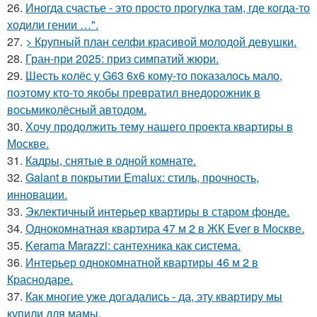
26.
Иногда счастье - это просто прогулка там, где когда-то
ходили гении …".
27.
> Крупный план селфи красивой молодой девушки.
28.
Гран-при 2025: приз симпатий жюри.
29.
Шесть колёс у G63 6x6 кому-то показалось мало,
поэтому кто-то якобы превратил внедорожник в
восьмиколёсный автодом.
30.
Хочу продолжить тему нашего проекта квартиры в
Москве.
31.
Кадры, снятые в одной комнате.
32.
Galant в покрытии Emalux: стиль, прочность,
инновации.
33.
Эклектичный интерьер квартиры в старом фонде.
34.
Однокомнатная квартира 47 м 2 в ЖК Ever в Москве.
35.
Kerama Marazzi: сантехника как система.
36.
Интерьер однокомнатной квартиры 46 м 2 в
Краснодаре.
37.
Как многие уже догадались - да, эту квартиру мы
купили для мамы.