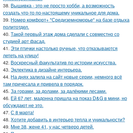
38.
Вышивка - это не просто хобби, а возможность
создать что-то по-настоящему уникальное для дома.
39.
Номер комфорт+ "Средиземноморье" на базе отдыха
политотдел.
40.
Такой первый этаж дома сделали с совместно со
студией арт фасад.
41.
Эти птички настолько ручные, что отказываются
лететь на улицу!
42.
Воскресный факультатив по истории искусства.
43.
Эклектика в дизайне интерьера.
44.
На днях залила на сайт новые серии, немного всё
там причесала и привела в порядок.
45.
За горами, за долами, за далёкими лесами.
46.
Ей 67 лет, мадонна пришла на показ D&G в мини, но
обсуждают не это.
47.
С 8 марта!
48.
Хотите добавить в интерьер тепла и уникальности?
49.
Мне 38, жене 41, у нас четверо детей.