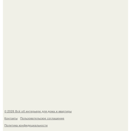
Детали решают всё: выход приянки чопры на показе Dior
обернулся шквалом критики из-за небрежного пошива.
Три года назад мы купили борщевичное поле и
придумали мечту!
© 2026 Всё об интерьере для дома и квартиры
Контакты
Пользовательское соглашение
Политика конфидециальности