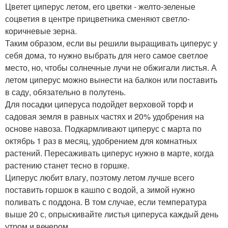
Цветет циперус летом, его цветки - желто-зеленые
соцветия в центре прицветника сменяют светло-
коричневые зерна.
Таким образом, если вы решили выращивать циперус у
себя дома, то нужно выбрать для него самое светлое
место, но, чтобы солнечные лучи не обжигали листья. А
летом циперус можно вынести на балкон или поставить
в саду, обязательно в полутень.
Для посадки циперуса подойдет верховой торф и
садовая земля в равных частях и 20% удобрения на
основе навоза. Подкармливают циперус с марта по
октябрь 1 раз в месяц, удобрением для комнатных
растений. Пересаживать циперус нужно в марте, когда
растению станет тесно в горшке.
Циперус любит влагу, поэтому летом лучше всего
поставить горшок в кашпо с водой, а зимой нужно
поливать с поддона. В том случае, если температура
выше 20 с, опрыскивайте листья циперуса каждый день
утром и вечером.