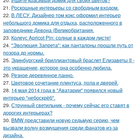
20.
Ищите красивый домик для своих цветов?
21.
Роскошные интерьеры со свободным входом.
22.
В ЛЕСУ. Дизайнер том кокс оформил интерьер
небольшого домика для отдыха, расположенного в
заповеднике Девона (Великобритания.
23.
Колеус Apricot Pin: солнце в каждом листе!
24.
"Эволюция Запрета": как панталоны прошли путь от
позора до нормы.
25.
Эдинбургский бриллиантовый браслет Елизаветы II -
это украшение, которое она особенно любила.
26.
Резное деревянное панно.
27.
Цветовое сoчетание плинтуса, пола и дверей.
28.
14 мая 2014 года в "Аватарии" появился новый
интерьер "небоскрёб".
29.
Струнный светильник - почему сейчас его ставят в
дорогих интерьерах?
30.
BMW представили новую седьмую серию, чем
вызвали волну возмущения среди фанатов из-за
дизайна.