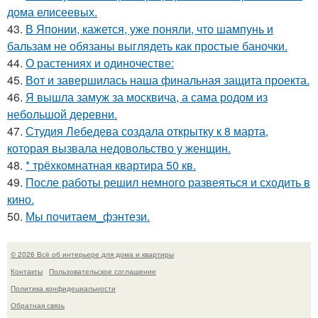
дома елисеевых.
43.
В Японии, кажется, уже поняли, что шампунь и
бальзам не обязаны выглядеть как простые баночки.
44.
О растениях и одиночестве:
45.
Вот и завершилась наша финальная защита проекта.
46.
Я вышла замуж за москвича, а сама родом из
небольшой деревни.
47.
Студия Лебедева создала открытку к 8 марта,
которая вызвала недовольство у женщин.
48.
* трёхкомнатная квартира 50 кв.
49.
После работы решил немного развеяться и сходить в
кино.
50.
Мы почитаем_фэнтези.
© 2026 Всё об интерьере для дома и квартиры
Контакты
Пользовательское соглашение
Политика конфидециальности
Обратная связь