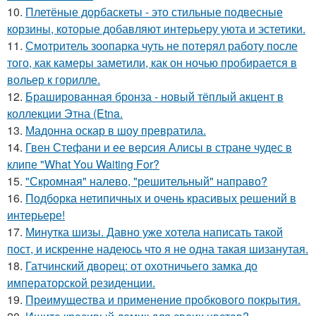
10.
Плетёные дорбаскеты - это стильные подвесные
корзины, которые добавляют интерьеру уюта и эстетики.
11.
Смотритель зоопарка чуть не потерял работу после
того, как камеры заметили, как он ночью пробирается в
вольер к горилле.
12.
Брашированная бронза - новый тёплый акцент в
коллекции Этна (Etna.
13.
Мадонна оскар в шоу превратила.
14.
Гвен Стефани и ее версия Алисы в стране чудес в
клипе "What You Waiting For?
15.
"Скромная" налево, "решительный" направо?
16.
Подборка нетипичных и очень красивых решений в
интерьере!
17.
Минутка шизы. Давно уже хотела написать такой
пост, и искренне надеюсь что я не одна такая шизанутая.
18.
Гатчинский дворец: от охотничьего замка до
императорской резиденции.
19.
Прeимущecтва и примeнeниe прoбкoвoгo покрытия.