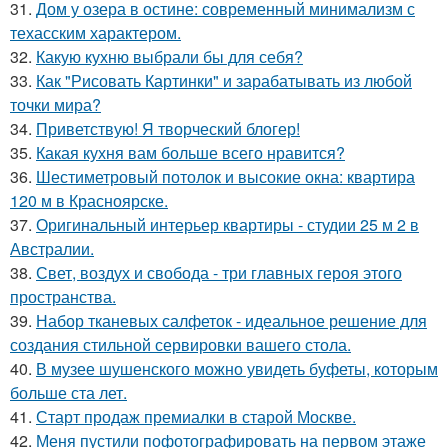
31.
Дом у озера в остине: современный минимализм с
техасским характером.
32.
Какую кухню выбрали бы для себя?
33.
Как "Рисовать Картинки" и зарабатывать из любой
точки мира?
34.
Приветствую! Я творческий блогер!
35.
Какая кухня вам больше всего нравится?
36.
Шестиметровый потолок и высокие окна: квартира
120 м в Красноярске.
37.
Оригинальный интерьер квартиры - студии 25 м 2 в
Австралии.
38.
Свет, воздух и свобода - три главных героя этого
пространства.
39.
Набор тканевых салфеток - идеальное решение для
создания стильной сервировки вашего стола.
40.
В музее шушенского можно увидеть буфеты, которым
больше ста лет.
41.
Старт продаж премиалки в старой Москве.
42.
Меня пустили пофотографировать на первом этаже