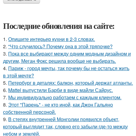
Последние обновления на сайте:
1.
Опишите интерьер кухни в 2-3 словах.
2.
"Что случилось? Почему она в этой тряпочке?
3.
Пока все выбирают между одним модным дизайном и
другим, Меган Фокс решила вообще не выбирать.
4.
Париж - город мечты, так почему бы не остаться жить
в этой мечте?
5.
Петербург в деталях: балкон, который держат атланты.
6.
Mattel выпустили Барби в виде майли Сайрус.
7.
Мы индивидуально работаем с каждым клиентом.
8.
Этот "Парень" - не кто иной, как Джон Гальяно
собственной персоной.
9.
В степях внутренней Монголии появился объект,
который выглядит так, словно его забыли где-то между
небом и землёй.