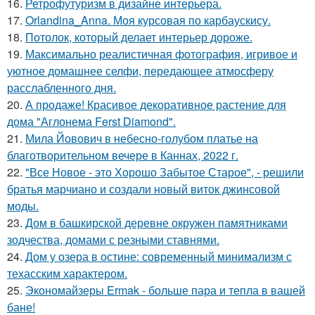
16.
Ретрофутуризм в дизайне интерьера.
17.
Orlandina_Anna. Моя курсовая по карбаускису.
18.
Потолок, который делает интерьер дороже.
19.
Максимально реалистичная фотография, игривое и
уютное домашнее селфи, передающее атмосферу
расслабленного дня.
20.
А продаже! Красивое декоративное растение для
дома "Аглонема Ferst Diamond".
21.
Мила Йовович в небесно-голубом платье на
благотворительном вечере в Каннах, 2022 г.
22.
"Все Новое - это Хорошо Забытое Старое", - решили
братья марчиано и создали новый виток джинсовой
моды.
23.
Дом в башкирской деревне окружен памятниками
зодчества, домами с резными ставнями.
24.
Дом у озера в остине: современный минимализм с
техасским характером.
25.
Экономайзеры Ermak - больше пара и тепла в вашей
бане!