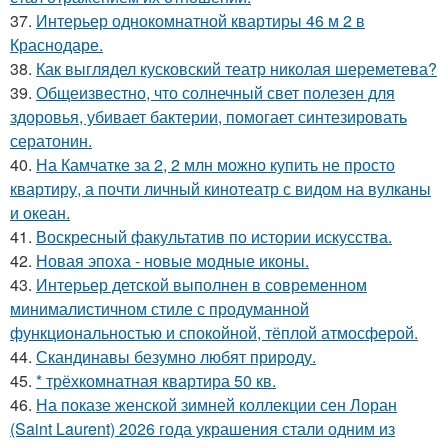
37.
Интерьер однокомнатной квартиры 46 м 2 в
Краснодаре.
38.
Как выглядел кусковский театр николая шереметева?
39.
Общеизвестно, что солнечный свет полезен для
здоровья, убивает бактерии, помогает синтезировать
сератонин.
40.
На Камчатке за 2, 2 млн можно купить не просто
квартиру, а почти личный кинотеатр с видом на вулканы
и океан.
41.
Воскресный факультатив по истории искусства.
42.
Новая эпоха - новые модные иконы.
43.
Интерьер детской выполнен в современном
минималистичном стиле с продуманной
функциональностью и спокойной, тёплой атмосферой.
44.
Скандинавы безумно любят природу.
45.
* трёхкомнатная квартира 50 кв.
46.
На показе женской зимней коллекции сен Лоран
(Saint Laurent) 2026 года украшения стали одним из