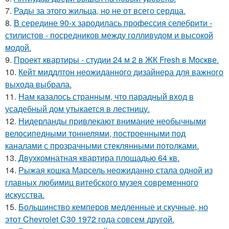
7.
Рады за этого жильца, но не от всего сердца.
8.
В середине 90-х зародилась профессия селебрити -
стилистов - посредников между голливудом и высокой
модой.
9.
Проект квартиры - студии 24 м 2 в ЖК Fresh в Москве.
10.
Кейт миддлтон неожиданного дизайнера для важного
выхода выбрала.
11.
Нам казалось странным, что парадный вход в
усадебный дом утыкается в лестницу.
12.
Нидерланды привлекают внимание необычными
велосипедными тоннелями, построенными под
каналами с прозрачными стеклянными потолками.
13.
Двухкомнатная квартира площадью 64 кв.
14.
Рыжая кошка Марсель неожиданно стала одной из
главных любимиц витебского музея современного
искусства.
15.
Большинство кемперов медленные и скучные, но
этот Chevrolet C30 1972 года совсем другой.