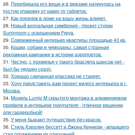
26.
Перебирала его вещи и в рюкзаке наткнулась на
пустую упаковку от каких-то таблеток.
27.
Как порядок в доме на вашу жизнь влияет.
28.
Новый визуальная симфония - проект студии
Suninroom с освещением Freya.
29.
Cовременный интерьер квартиры площадью 43 кв.
30.
Кошки, собаки и чемоданы: самая странная
рекламная кампания в истории аэропортов.
31.
Честно, с похмелья у такого браслета шансов нет -
был бы укушен сразу.
32.
Хорошо сделанная классика не стареет.
33.
Хочу представить вам проект жилого интерьера в г.
Москва.
34.
Модель Lumio M скрытого монтажа в алюминиевом
профиле в интерьере покупателя - jтличное решение
для гардеробной!
35.
У меня бывают путешествия без красок.
36.
Стиль Кэролин бессетт и Джона Кеннеди - младшего
стал отражением их отношений.