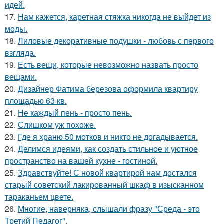
идей.
17.
Нам кажется, каретная стяжка никогда не выйдет из
моды.
18.
Лиловые декоративные подушки - любовь с первого
взгляда.
19.
Есть вещи, которые невозможно назвать просто
вещами.
20.
Дизайнер Фатима березова оформила квартиру
площадью 63 кв.
21.
Не каждый пень - просто пень.
22.
Слишком уж похоже.
23.
Где я храню 50 мотков и никто не догадывается.
24.
Делимся идеями, как создать стильное и уютное
пространство на вашей кухне - гостиной.
25.
Здравствуйте! С новой квартирой нам достался
старый советский лакированный шкаф в изысканном
тараканьем цвете.
26.
Многие, наверняка, слышали фразу "Среда - это
Третий Педагог".