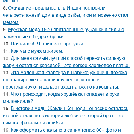
Москве.
8.
Ожидание - реальность: в Индии построили
четырехэтажный дом в виде рыбы, и он мгновенно стал
мемом.
9.
Мужская мода 1970 приталенные рубашки и сильно
зауженные в бедрах брюки.
10.
Появился! (Я пришел с прогулки.
11.
Как мы с мужем живем.
12.
Для меня самый лучший способ пережить сильную
жару и остаться красивой - это легкое хлопковое платье.
13.
Эта маленькая квартира в Париже уж очень похожа
по планировке на наши хрущевки, которые
перепланируют и делают вход на кухню из комнаты.
14.
Что происходит, когда хрущёвка попадает в руки
миллениала?
15.
В истории моды Жаклин Кеннеди - онассис осталась
иконой стиля, но в истории любви её второй брак - это
символ фатальной ошибки.
16.
Как оформить спальню в синих тонах: 30+ фото и