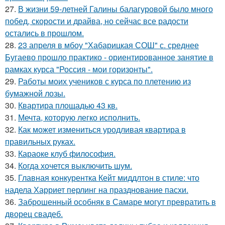
27.
В жизни 59-летней Галины балагуровой было много
побед, скорости и драйва, но сейчас все радости
остались в прошлом.
28.
23 апреля в мбоу "Хабарицкая СОШ" с. среднее
Бугаево прошло практико - ориентированное занятие в
рамках курса "Россия - мои горизонты".
29.
Работы моих учеников с курса по плетению из
бумажной лозы.
30.
Квартира площадью 43 кв.
31.
Мечта, которую легко исполнить.
32.
Как может измениться уродливая квартира в
правильных руках.
33.
Караоке клуб философия.
34.
Когда хочется выключить шум.
35.
Главная конкурентка Кейт миддлтон в стиле: что
надела Харриет перлинг на празднование пасхи.
36.
Заброшенный особняк в Самаре могут превратить в
дворец свадеб.