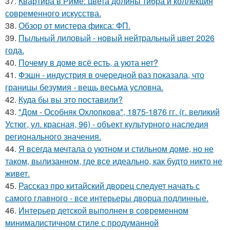
37.
Квартира в Риме: цвета долины тибра и коллекция
современного искусства.
38.
Обзор от мистера фикса: ФП.
39.
Пыльный лиловый - новый нейтральный цвет 2026
года.
40.
Почему в доме всё есть, а уюта нет?
41.
Фэшн - индустрия в очередной раз показала, что
границы безумия - вещь весьма условна.
42.
Куда бы вы это поставили?
43.
"Дом - Особняк Охлопкова", 1875-1876 гг. (г. великий
Устюг, ул. красная, 96) - объект культурного наследия
регионального значения.
44.
Я всегда мечтала о уютном и стильном доме, но не
таком, вылизанном, где все идеально, как будто никто не
живет.
45.
Рассказ про китайский дворец следует начать с
самого главного - все интерьеры дворца подлинные.
46.
Интерьер детской выполнен в современном
минималистичном стиле с продуманной