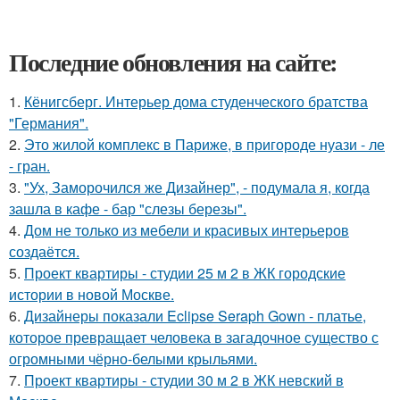
Последние обновления на сайте:
1.
Кёнигсберг. Интерьер дома студенческого братства
"Германия".
2.
Это жилой комплекс в Париже, в пригороде нуази - ле
- гран.
3.
"Ух, Заморочился же Дизайнер", - подумала я, когда
зашла в кафе - бар "слезы березы".
4.
Дом не только из мебели и красивых интерьеров
создаётся.
5.
Проект квартиры - студии 25 м 2 в ЖК городские
истории в новой Москве.
6.
Дизайнеры показали Eclipse Seraph Gown - платье,
которое превращает человека в загадочное существо с
огромными чёрно-белыми крыльями.
7.
Проект квартиры - студии 30 м 2 в ЖК невский в