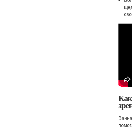
щед
сво
Как
зре
Ванна
помог