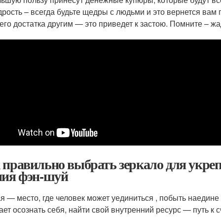
рость – всегда будьте щедры с людьми и это вернется вам п
его достатка другим — это приведет к застою. Помните – жа
 правильно выбрать зеркало для укреп
ния фэн-шуй
я — место, где человек может уединиться , побыть наедине 
ает осознать себя, найти свой внутренний ресурс — путь к 