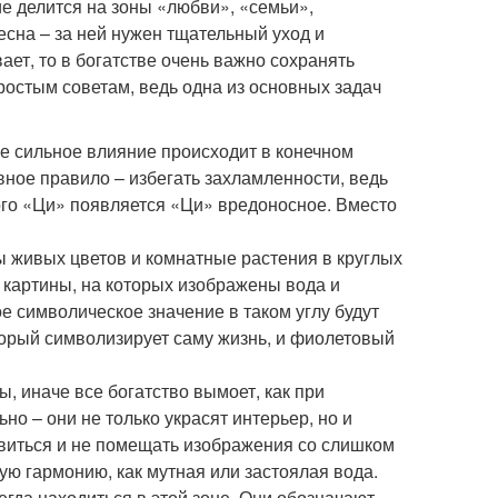
е делится на зоны «любви», «семьи»,
есна – за ней нужен тщательный уход и
ает, то в богатстве очень важно сохранять
остым советам, ведь одна из основных задач
ее сильное влияние происходит в конечном
овное правило – избегать захламленности, ведь
зного «Ци» появляется «Ци» вредоносное. Вместо
ы живых цветов и комнатные растения в круглых
 картины, на которых изображены вода и
ое символическое значение в таком углу будут
торый символизирует саму жизнь, и фиолетовый
, иначе все богатство вымоет, как при
о – они не только украсят интерьер, но и
овиться и не помещать изображения со слишком
ю гармонию, как мутная или застоялая вода.
гда находиться в этой зоне. Они обозначают