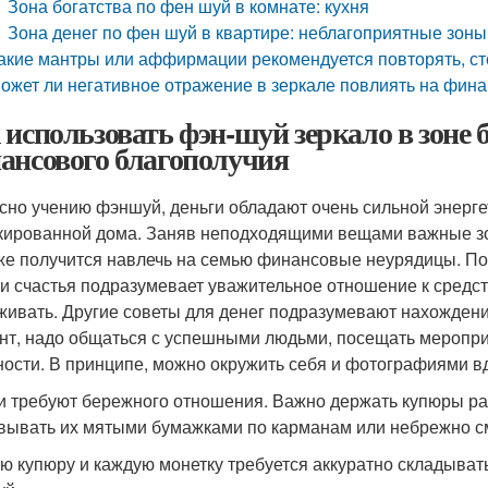
Зона богатства по фен шуй в комнате: кухня
Зона денег по фен шуй в квартире: неблагоприятные зоны
акие мантры или аффирмации рекомендуется повторять, сто
ожет ли негативное отражение в зеркале повлиять на фин
 использовать фэн-шуй зеркало в зоне 
ансового благополучия
сно учению фэншуй, деньги обладают очень сильной энергет
кированной дома. Заняв неподходящими вещами важные зон
же получится навлечь на семью финансовые неурядицы. По
 и счастья подразумевает уважительное отношение к средс
живать. Другие советы для денег подразумевают нахождение
нт, надо общаться с успешными людьми, посещать мероприя
ности. В принципе, можно окружить себя и фотографиями 
и требуют бережного отношения. Важно держать купюры ра
вывать их мятыми бумажками по карманам или небрежно см
ю купюру и каждую монетку требуется аккуратно складывать