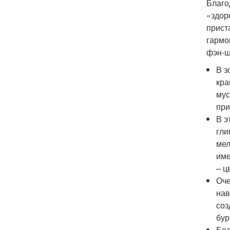
Благо
«здор
прист
гармо
фэн-ш
В з
кра
мус
при
В э
гли
мел
име
– ц
Оче
нав
соз
бур
Бол