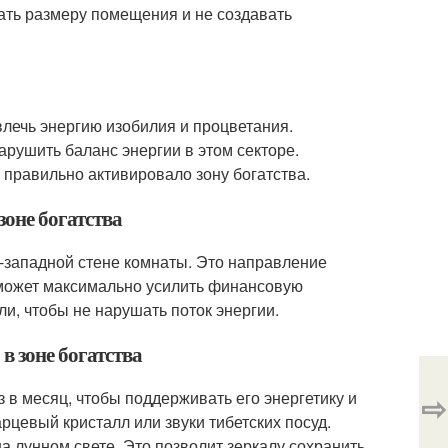
вать размеру помещения и не создавать
влечь энергию изобилия и процветания.
рушить баланс энергии в этом секторе.
 правильно активировало зону богатства.
зоне богатства
о-западной стене комнаты. Это направление
ь может максимально усилить финансовую
ли, чтобы не нарушать поток энергии.
в зоне богатства
з в месяц, чтобы поддерживать его энергетику и
⇨
рцевый кристалл или звуки тибетских посуд.
 лунном свете. Это позволит зеркалу сохранить