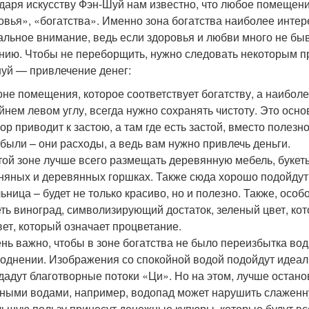
даря искусству Фэн-Шуй нам известно, что любое помещени
овья», «богатства». Именно зона богатства наиболее интер
альное внимание, ведь если здоровья и любви много не быв
нию. Чтобы не переборщить, нужно следовать некоторым пр
уй — привлечение денег:
оне помещения, которое соответствует богатству, а наибол
йнем левом углу, всегда нужно сохранять чистоту. Это осн
ор приводит к застою, а там где есть застой, вместо поле
были – они расходы, а ведь вам нужно привлечь деньги.
той зоне лучше всего размещать деревянную мебель, букет
няных и деревянных горшках. Также сюда хорошо подойдут
ьница – будет не только красиво, но и полезно. Также, особ
ть виноград, символизирующий достаток, зеленый цвет, ко
вет, который означает процветание.
нь важно, чтобы в зоне богатства не было переизбытка воды
однении. Изображения со спокойной водой подойдут идеальн
дадут благотворные потоки «Ци». Но на этом, лучше остан
ными водами, например, водопад может нарушить слаженну
ьшую пользу принесут денежные купюры, которые будут все