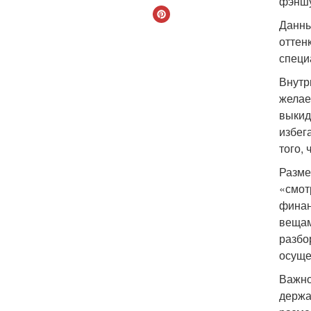
фэнш
Данны
оттен
специ
Внутр
желае
выкид
избег
того,
Разме
«смот
финан
вещам
разбо
осуще
Важно
держа