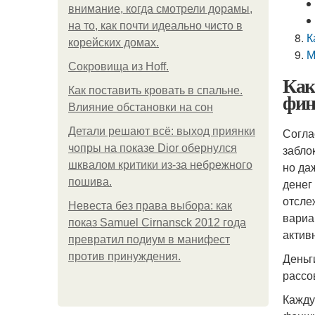
внимание, когда смотрели дорамы,
на то, как почти идеально чисто в
К
корейских домах.
М
Сокровища из Hoff.
Как
Как поставить кровать в спальне.
фин
Влияние обстановки на сон
Детали решают всё: выход приянки
Согла
чопры на показе Dior обернулся
забло
шквалом критики из-за небрежного
но да
пошива.
денег
отсле
Невеста без права выбора: как
вариа
показ Samuel Cirnansck 2012 года
актив
превратил подиум в манифест
против принуждения.
Деньг
рассо
Кажду