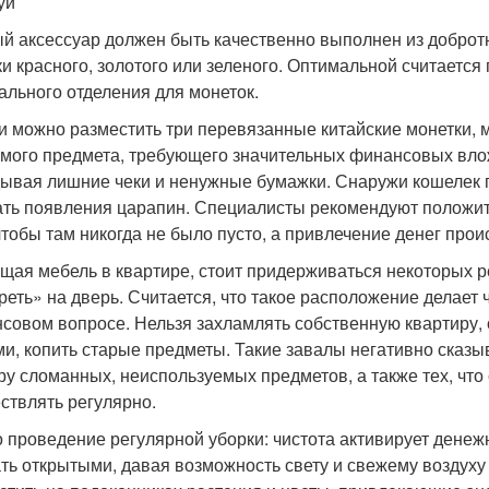
уй
й аксессуар должен быть качественно выполнен из добротно
ки красного, золотого или зеленого. Оптимальной считаетс
ального отделения для монеток.
и можно разместить три перевязанные китайские монетки, 
мого предмета, требующего значительных финансовых влож
ывая лишние чеки и ненужные бумажки. Снаружи кошелек п
ать появления царапин. Специалисты рекомендуют положит
 чтобы там никогда не было пусто, а привлечение денег про
щая мебель в квартире, стоит придерживаться некоторых р
реть» на дверь. Считается, что такое расположение делает 
совом вопросе. Нельзя захламлять собственную квартиру
и, копить старые предметы. Такие завалы негативно сказы
ру сломанных, неиспользуемых предметов, а также тех, что 
ствлять регулярно.
 проведение регулярной уборки: чистота активирует денеж
ть открытыми, давая возможность свету и свежему воздуху