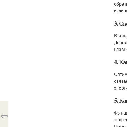
обрат
излиш
3. Ск
В зон
Допол
Главн
4. Ка
Оптим
связа
энерг
5. Ка
⇦
Фэн-ш
эффек
Помещ