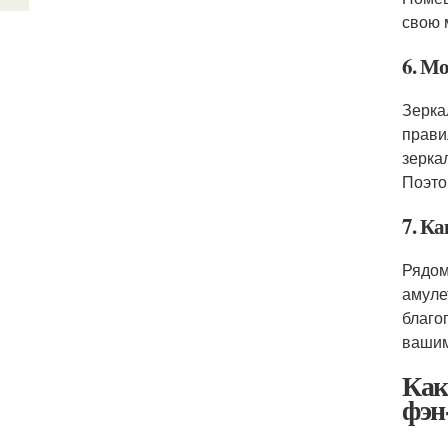
свою 
6. Мо
Зерка
прави
зерка
Поэто
7. К
Рядом
амуле
благо
вашим
Как
фэн