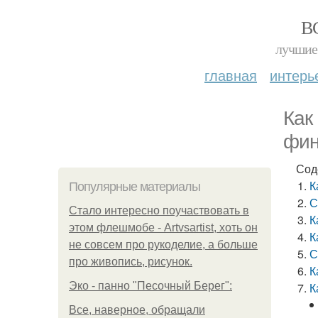
В
лучшие 
главная
интерь
Как
фин
Сод
К
Популярные материалы
С
Стало интересно поучаствовать в
К
этом флешмобе - Artvsartist, хоть он
К
не совсем про рукоделие, а больше
С
про живопись, рисунок.
К
Эко - панно "Песочный Берег":
К
Все, наверное, обращали