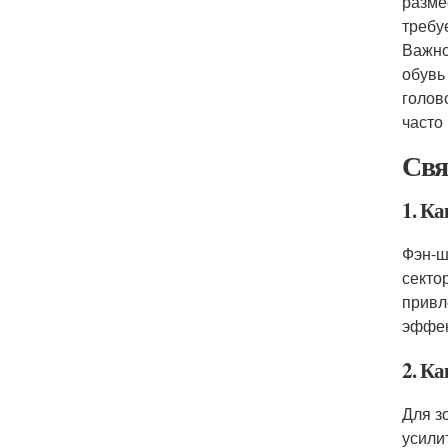
разме
требу
Важно
обувь
голов
часто
Свя
1. Ка
Фэн-ш
секто
привл
эффек
2. Ка
Для з
усили