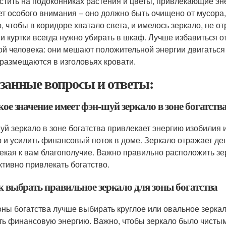
стить на подоконниках растения и цветы, привлекающие эн
ет особого внимания – оно должно быть очищено от мусора
, чтобы в коридоре хватало света, и имелось зеркало, не о
 и куртки всегда нужно убирать в шкаф. Лучше избавиться 
ой человека: они мешают положительной энергии двигаться 
 размещаются в изголовьях кровати.
занные вопросы и ответы:
кое значение имеет фэн-шуй зеркало в зоне богатств
уй зеркало в зоне богатства привлекает энергию изобилия и
р и усилить финансовый поток в доме. Зеркало отражает де
екая к вам благополучие. Важно правильно расположить зе
тивно привлекать богатство.
к выбрать правильное зеркало для зоны богатства
оны богатства лучше выбирать круглое или овальное зеркало
ть финансовую энергию. Важно, чтобы зеркало было чистым 