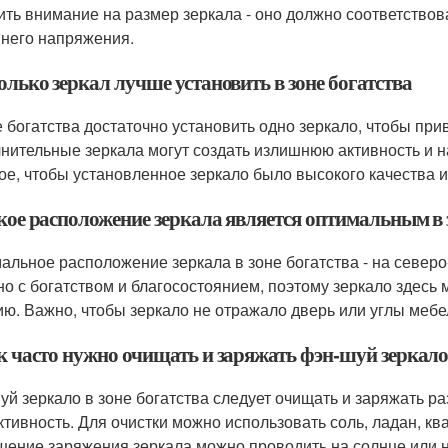
ить внимание на размер зеркала - оно должно соответство
него напряжения.
олько зеркал лучше установить в зоне богатства
е богатства достаточно установить одно зеркало, чтобы при
нительные зеркала могут создать излишнюю активность и на
ое, чтобы установленное зеркало было высокого качества и
кое расположение зеркала является оптимальным в 
альное расположение зеркала в зоне богатства - на север
но с богатством и благосостоянием, поэтому зеркало здес
ию. Важно, чтобы зеркало не отражало дверь или углы мебе
к часто нужно очищать и заряжать фэн-шуй зеркало 
уй зеркало в зоне богатства следует очищать и заряжать ра
тивность. Для очистки можно использовать соль, ладан, ква
ение заряжения зеркала можно проводить на солнце или на