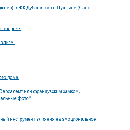
лоджией) в ЖК Дубровский в Пушкине (Санкт-
асноярске.
мализм.
ого дома.
Версалем" или французским замком.
инальные фото?
мощный инструмент влияния на эмоциональное