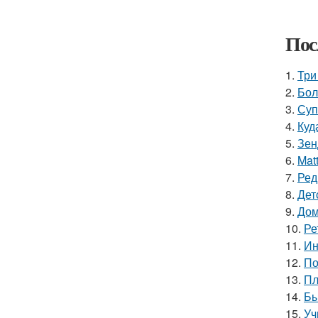
Пос
1.
Три
2.
Бол
3.
Суп
4.
Куд
5.
Зен
6.
Mat
7.
Ред
8.
Дет
9.
Дом
10.
Ре
11.
Ин
12.
По
13.
Пл
14.
Бы
15.
Уч