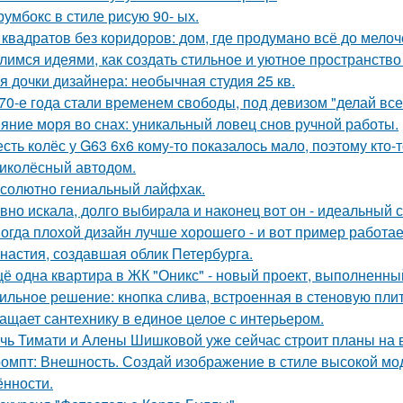
румбокс в стиле рисую 90- ых.
 квадратов без коридоров: дом, где продумано всё до мелоч
лимся идеями, как создать стильное и уютное пространство 
я дочки дизайнера: необычная студия 25 кв.
70-е года стали временем свободы, под девизом "делай все,
яние моря во снах: уникальный ловец снов ручной работы.
сть колёс у G63 6x6 кому-то показалось мало, поэтому кто
иколёсный автодом.
солютно гениальный лайфхак.
вно искала, долго выбирала и наконец вот он - идеальный с
огда плохой дизайн лучше хорошего - и вот пример работае
настия, создавшая облик Петербурга.
ё одна квартира в ЖК "Оникс" - новый проект, выполненны
ильное решение: кнопка слива, встроенная в стеновую плитк
ащает сантехнику в единое целое с интерьером.
чь Тимати и Алены Шишковой уже сейчас строит планы на 
омпт: Внешность. Создай изображение в стиле высокой мод
ённости.