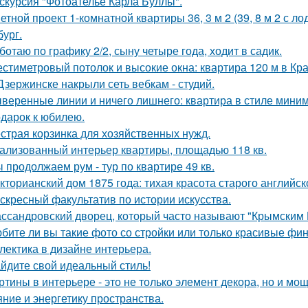
скурсия "Фотоателье Карла Буллы".
етной проект 1-комнатной квартиры 36, 3 м 2 (39, 8 м 2 с 
бург.
ботаю по графику 2/2, сыну четыре года, ходит в садик.
стиметровый потолок и высокие окна: квартира 120 м в Кр
Дзержинске накрыли сеть вебкам - студий.
веренные линии и ничего лишнего: квартира в стиле мини
дарок к юбилею.
страя корзинка для хозяйственных нужд.
ализованный интерьер квартиры, площадью 118 кв.
 продолжаем рум - тур по квартире 49 кв.
кторианский дом 1875 года: тихая красота старого английск
скресный факультатив по истории искусства.
ссандровский дворец, который часто называют "Крымским 
бите ли вы такие фото со стройки или только красивые ф
лектика в дизайне интерьера.
йдите свой идеальный стиль!
ртины в интерьере - это не только элемент декора, но и 
яние и энергетику пространства.