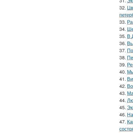
31.
Эк
32.
Цв
петер
33.
Ра
34.
Ше
35.
В 
36.
Вы
37.
По
38.
Пе
39.
Ре
40.
Мы
41.
Ви
42.
Во
43.
Ма
44.
Лю
45.
Эк
46.
На
47.
Ка
состо