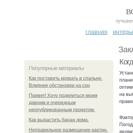
В
лучшие 
главная
интерь
Зак
Ког
Популярные материалы
Устан
Как поставить кровать в спальне.
плани
Влияние обстановки на сон
оптим
на вы
Привет! Хочу поделиться моим
прави
давним и очередным
неопубликованным проектом.
Факто
Как вырастить банан дома.
Погод
Неправильное размещение картин.
являю