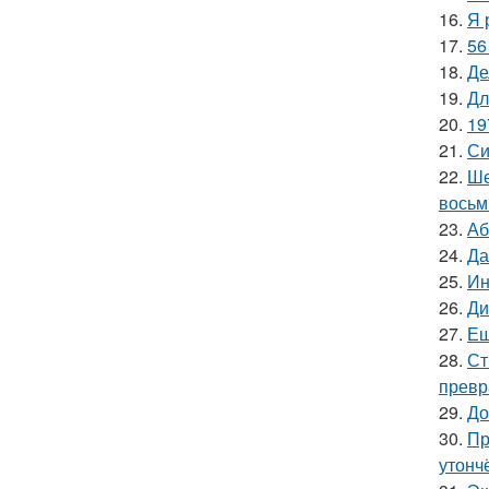
16.
Я 
17.
56
18.
Де
19.
Дл
20.
19
21.
Си
22.
Ше
восьм
23.
Аб
24.
Да
25.
Ин
26.
Ди
27.
Ещ
28.
Ст
превр
29.
До
30.
Пр
утонч