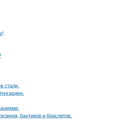
у!
?
в стали.
тунгарден.
таниями.
резинок, бантиков и браслетов.