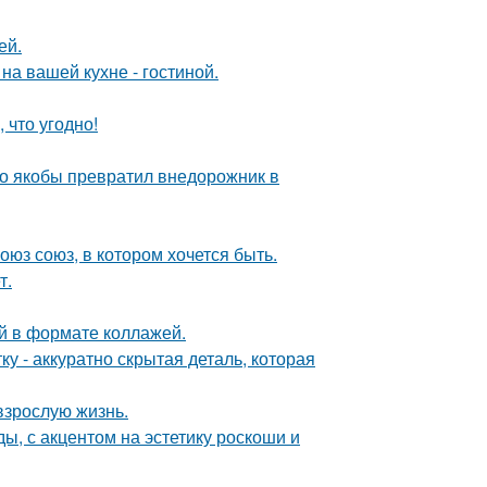
ей.
на вашей кухне - гостиной.
 что угодно!
-то якобы превратил внедорожник в
оюз союз, в котором хочется быть.
т.
й в формате коллажей.
у - аккуратно скрытая деталь, которая
взрослую жизнь.
ы, с акцентом на эстетику роскоши и