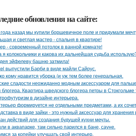
ледние обновления на сайте:
 года назад мы купили борщевичное поле и придумали мечт
ьшая и светлая мастер - спальня в квартире!
ер - современный потолок в ванной комнате!
а я колокольчики и какова их дальнейшая судьба использую
дея эйфелеву башню затмила!
tel выпустили Барби в виде майли Сайрус.
ко кому нравится уборка (и уж тем более генеральная.
ские сладости неожиданно модным аксессуаром для пальце
 блогера. Квартира шведского блогера петры в Стокгольме 
трофутуризм в дизайне интерьера.
терьер формируется не отдельными предметами, а их соче
дставка в виде зайки - это нужный аксессуар для хранения 
ан действий для создания будущей кухни мечты.
ли в аквапарке, там сильно парился в бане, сауне.
имся за копейки улучшать свой интерьер.