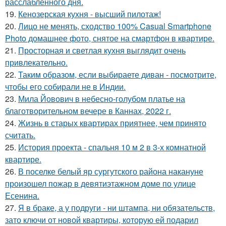
расслабленного дня.
19.
Кенозерская кухня - высший пилотаж!
20.
Лицо не менять, сходство 100% Casual Smartphone
Photo домашнее фото, снятое на смартфон в квартире.
21.
Просторная и светлая кухня выглядит очень
привлекательно.
22.
Таким образом, если выбираете диван - посмотрите,
чтобы его собирали не в Индии.
23.
Мила Йовович в небесно-голубом платье на
благотворительном вечере в Каннах, 2022 г.
24.
Жизнь в старых квартирах приятнее, чем принято
считать.
25.
История проекта - спальня 10 м 2 в 3-х комнатной
квартире.
26.
В поселке белый яр сургутского района накануне
произошел пожар в девятиэтажном доме по улице
Есенина.
27.
Я в браке, а у подруги - ни штампа, ни обязательств,
зато ключи от новой квартиры, которую ей подарил