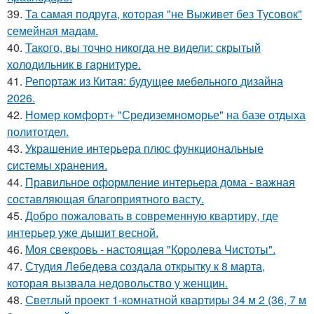
39.
Та самая подруга, которая "не Выживет без Тусовок"
семейная мадам.
40.
Такого, вы точно никогда не видели: скрытый
холодильник в гарнитуре.
41.
Репортаж из Китая: будущее мебельного дизайна
2026.
42.
Номер комфорт+ "Средиземноморье" на базе отдыха
политотдел.
43.
Украшение интерьера плюс функциональные
системы хранения.
44.
Правильное оформление интерьера дома - важная
составляющая благоприятного васту.
45.
Добро пожаловать в современную квартиру, где
интерьер уже дышит весной.
46.
Моя свекровь - настоящая "Королева Чистоты".
47.
Студия Лебедева создала открытку к 8 марта,
которая вызвала недовольство у женщин.
48.
Светлый проект 1-комнатной квартиры 34 м 2 (36, 7 м