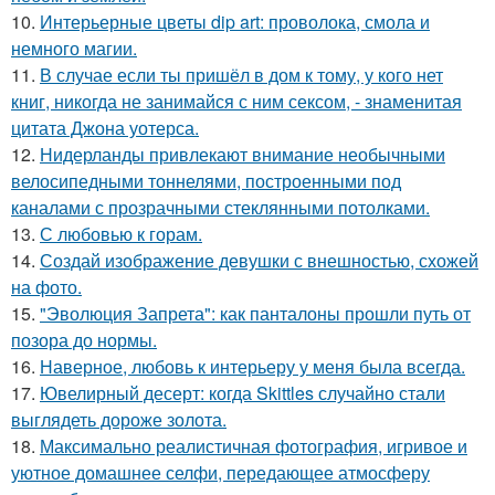
10.
Интерьерные цветы dip art: проволока, смола и
немного магии.
11.
В случае если ты пришёл в дом к тому, у кого нет
книг, никогда не занимайся с ним сексом, - знаменитая
цитата Джона уотерса.
12.
Нидерланды привлекают внимание необычными
велосипедными тоннелями, построенными под
каналами с прозрачными стеклянными потолками.
13.
С любовью к горам.
14.
Создай изображение девушки с внешностью, схожей
на фото.
15.
"Эволюция Запрета": как панталоны прошли путь от
позора до нормы.
16.
Наверное, любовь к интерьеру у меня была всегда.
17.
Ювелирный десерт: когда Skittles случайно стали
выглядеть дороже золота.
18.
Максимально реалистичная фотография, игривое и
уютное домашнее селфи, передающее атмосферу