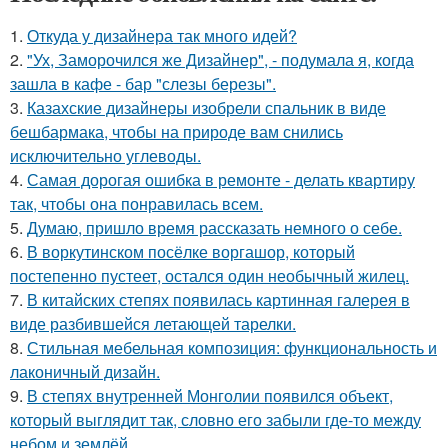
1.
Откуда у дизайнера так много идей?
2.
"Ух, Заморочился же Дизайнер", - подумала я, когда
зашла в кафе - бар "слезы березы".
3.
Казахские дизайнеры изобрели спальник в виде
бешбармака, чтобы на природе вам снились
исключительно углеводы.
4.
Самая дорогая ошибка в ремонте - делать квартиру
так, чтобы она понравилась всем.
5.
Думаю, пришло время рассказать немного о себе.
6.
В воркутинском посёлке воргашор, который
постепенно пустеет, остался один необычный жилец.
7.
В китайских степях появилась картинная галерея в
виде разбившейся летающей тарелки.
8.
Стильная мебельная композиция: функциональность и
лаконичный дизайн.
9.
В степях внутренней Монголии появился объект,
который выглядит так, словно его забыли где-то между
небом и землёй.