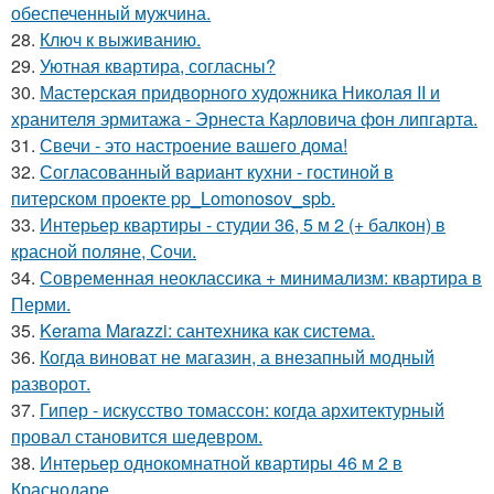
обеспеченный мужчина.
28.
Ключ к выживанию.
29.
Уютная квартира, согласны?
30.
Мастерская придворного художника Николая II и
хранителя эрмитажа - Эрнеста Карловича фон липгарта.
31.
Свечи - это настроение вашего дома!
32.
Согласованный вариант кухни - гостиной в
питерском проекте pp_Lomonosov_spb.
33.
Интерьер квартиры - студии 36, 5 м 2 (+ балкон) в
красной поляне, Сочи.
34.
Современная неоклассика + минимализм: квартира в
Перми.
35.
Kerama Marazzi: сантехника как система.
36.
Когда виноват не магазин, а внезапный модный
разворот.
37.
Гипер - искусство томассон: когда архитектурный
провал становится шедевром.
38.
Интерьер однокомнатной квартиры 46 м 2 в
Краснодаре.