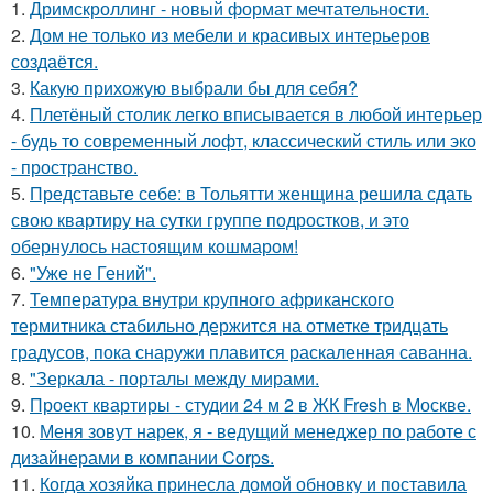
1.
Дримскроллинг - новый формат мечтательности.
2.
Дом не только из мебели и красивых интерьеров
создаётся.
3.
Какую прихожую выбрали бы для себя?
4.
Плетёный столик легко вписывается в любой интерьер
- будь то современный лофт, классический стиль или эко
- пространство.
5.
Представьте себе: в Тольятти женщина решила сдать
свою квартиру на сутки группе подростков, и это
обернулось настоящим кошмаром!
6.
"Уже не Гений".
7.
Температура внутри крупного африканского
термитника стабильно держится на отметке тридцать
градусов, пока снаружи плавится раскаленная саванна.
8.
"Зеркала - порталы между мирами.
9.
Проект квартиры - студии 24 м 2 в ЖК Fresh в Москве.
10.
Меня зовут нарек, я - ведущий менеджер по работе с
дизайнерами в компании Corps.
11.
Когда хозяйка принесла домой обновку и поставила