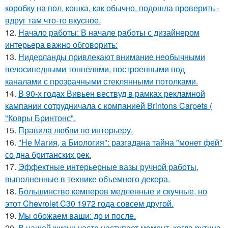
коробку на пол, кошка, как обычно, подошла проверить -
вдруг там что-то вкусное.
12.
Начало работы: В начале работы с дизайнером
интерьера важно обговорить:
13.
Нидерланды привлекают внимание необычными
велосипедными тоннелями, построенными под
каналами с прозрачными стеклянными потолками.
14.
В 90-х годах Вивьен вествуд в рамках рекламной
кампании сотрудничала с компанией Brintons Carpets (
"Ковры Бринтонс".
15.
Правила любви по интеpьеpу.
16.
"Не Магия, а Биология": разгадана тайна "монет фей"
со дна британских рек.
17.
Эффектные интерьерные вазы ручной работы,
выполненные в технике объемного декора.
18.
Большинство кемперов медленные и скучные, но
этот Chevrolet C30 1972 года совсем другой.
19.
Мы обожаем ваши: до и после.
20.
В нашей жизни часто наступает момент, когда рутина