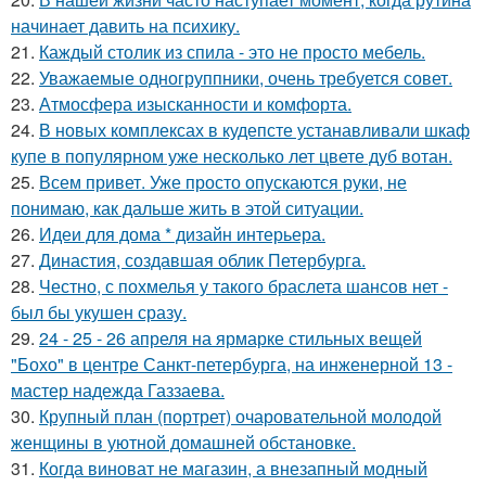
начинает давить на психику.
21.
Каждый столик из спила - это не просто мебель.
22.
Уважаемые одногруппники, очень требуется совет.
23.
Атмосфера изысканности и комфорта.
24.
В новых комплексах в кудепсте устанавливали шкаф
купе в популярном уже несколько лет цвете дуб вотан.
25.
Всем привет. Уже просто опускаются руки, не
понимаю, как дальше жить в этой ситуации.
26.
Идеи для дома * дизайн интерьера.
27.
Династия, создавшая облик Петербурга.
28.
Честно, с похмелья у такого браслета шансов нет -
был бы укушен сразу.
29.
24 - 25 - 26 апреля на ярмарке стильных вещей
"Бохо" в центре Санкт-петербурга, на инженерной 13 -
мастер надежда Газзаева.
30.
Крупный план (портрет) очаровательной молодой
женщины в уютной домашней обстановке.
31.
Когда виноват не магазин, а внезапный модный