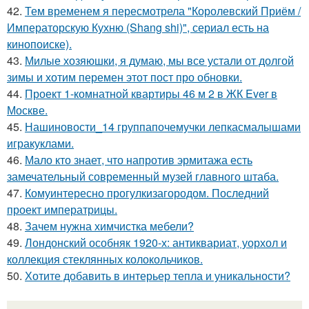
42.
Тем временем я пересмотрела "Королевский Приём /
Императорскую Кухню (Shang shi)", сериал есть на
кинопоиске).
43.
Милые хозяюшки, я думаю, мы все устали от долгой
зимы и хотим перемен этот пост про обновки.
44.
Проект 1-комнатной квартиры 46 м 2 в ЖК Ever в
Москве.
45.
Нашиновости_14 группапочемучки лепкасмалышами
игракуклами.
46.
Мало кто знает, что напротив эрмитажа есть
замечательный современный музей главного штаба.
47.
Комуинтересно прогулкизагородом. Последний
проект императрицы.
48.
Зачем нужна химчистка мебели?
49.
Лондонский особняк 1920-х: антиквариат, уорхол и
коллекция стеклянных колокольчиков.
50.
Хотите добавить в интерьер тепла и уникальности?