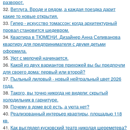
разворот.
32.
Ветлуга. Вроде и рядом, а каждая поездка дарит
какие то новые открытия.
33.
Гипер - искусство томассон: когда архитектурный
провал становится шедевром.
34.
Квартира в ТЮМЕНИ. Дизайнер Анна Селиванова
квартиру для предпринимателя с двумя детьми
оформила.
35.
Уют с мелочей начинается.
36.
Какой из двух вариантов прихожей вы бы предпочли
для своего дома: первый или второй?
37.
Пыльный лиловый - новый нейтральный цвет 2026
года.
38.
Такого, вы точно никогда не видели: скрытый
холодильник в гарнитуре.
39.
Почему в доме всё есть, а уюта нет?
40.
Реализованный интерьер квартиры, площадью 118
кв.
41.
Как выглядел кусковский театр николая шереметева?