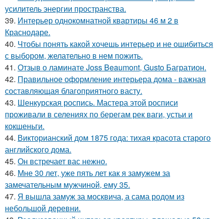
усилитель энергии пространства.
39.
Интерьер однокомнатной квартиры 46 м 2 в
Краснодаре.
40.
Чтобы понять какой хочешь интерьер и не ошибиться
с выбором, желательно в нем пожить.
41.
Отзыв о ламинате Joss Beaumont, Gusto Багратион.
42.
Правильное оформление интерьера дома - важная
составляющая благоприятного васту.
43.
Шенкурская роспись. Мастера этой росписи
проживали в селениях по берегам рек ваги, устьи и
кокшеньги.
44.
Викторианский дом 1875 года: тихая красота старого
английского дома.
45.
Он встречает вас нежно.
46.
Мне 30 лет, уже пять лет как я замужем за
замечательным мужчиной, ему 35.
47.
Я вышла замуж за москвича, а сама родом из
небольшой деревни.