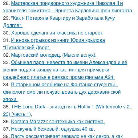
28.
Мастерская придворного художника Николая II и
хранителя эрмитажа - Эрнеста Карловича фон липгарта.
29.
"Как я Потеряла Квартиру и Заработала Кучу
Долгов".
30.
Хорошо сделанная классика не стареет.
31.
И вновь отрывок из книги Юрия крылова
"Путиловский Двор".
32.
Мартовский молодец. (Мысли вслух).
33.
Обычная пара: невеста по имени Александра и её
жених подали заявку на кастинг для примерки
свадебного платья в рамках промо фильма A24.
34.
В старинном особняке на Фонтанке студенты -
филологи смогли почувствовать дух державинской
эпохи.
35.
THE Long Dark - эпизод пять Hotfix 1 (Wintermute v 2.
23) (часть 1).
36.
Kerama Marazzi: сантехника как система.
37.
Нескучный бежевый: однушка 40 кв.
38.
Васту рассматривает зеркало не как декор, а как