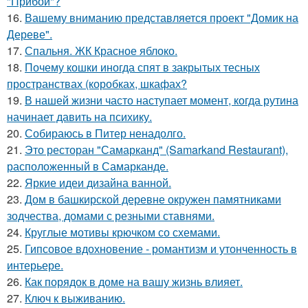
"Прибой"?
16.
Вашему вниманию представляется проект "Домик на
Дереве".
17.
Спальня. ЖК Красное яблоко.
18.
Почему кошки иногда спят в закрытых тесных
пространствах (коробках, шкафах?
19.
В нашей жизни часто наступает момент, когда рутина
начинает давить на психику.
20.
Собираюсь в Питер ненадолго.
21.
Это ресторан "Самарканд" (Samarkand Restaurant),
расположенный в Самарканде.
22.
Яркие идеи дизайна ванной.
23.
Дом в башкирской деревне окружен памятниками
зодчества, домами с резными ставнями.
24.
Круглые мотивы крючком со схемами.
25.
Гипсовое вдохновение - романтизм и утонченность в
интерьере.
26.
Как порядок в доме на вашу жизнь влияет.
27.
Ключ к выживанию.