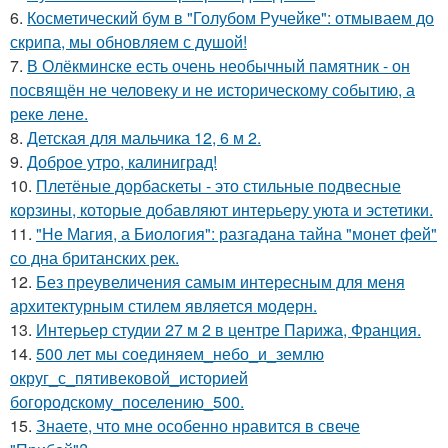
6.
Косметический бум в "Голубом Ручейке": отмываем до
скрипа, мы обновляем с душой!
7.
В Олёкминске есть очень необычный памятник - он
посвящён не человеку и не историческому событию, а
реке лене.
8.
Детская для мальчика 12, 6 м 2.
9.
Доброе утро, калиниград!
10.
Плетёные дорбаскеты - это стильные подвесные
корзины, которые добавляют интерьеру уюта и эстетики.
11.
"Не Магия, а Биология": разгадана тайна "монет фей"
со дна британских рек.
12.
Без преувеличения самым интересным для меня
архитектурным стилем является модерн.
13.
Интерьер студии 27 м 2 в центре Парижа, Франция.
14.
500 лет мы соединяем_небо_и_землю
округ_с_пятивековой_историей
богородскому_поселению_500.
15.
Знаете, что мне особенно нравится в свече