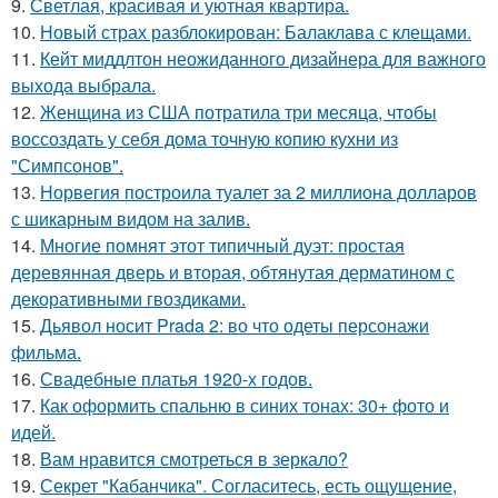
9.
Светлая, красивая и уютная квартира.
10.
Новый страх разблокирован: Балаклава с клещами.
11.
Кейт миддлтон неожиданного дизайнера для важного
выхода выбрала.
12.
Женщина из США потратила три месяца, чтобы
воссоздать у себя дома точную копию кухни из
"Симпсонов".
13.
Норвегия построила туалет за 2 миллиона долларов
с шикарным видом на залив.
14.
Многие помнят этот типичный дуэт: простая
деревянная дверь и вторая, обтянутая дерматином с
декоративными гвоздиками.
15.
Дьявол носит Prada 2: во что одеты персонажи
фильма.
16.
Свадебные платья 1920-х годов.
17.
Как оформить спальню в синих тонах: 30+ фото и
идей.
18.
Вам нравится смотреться в зеркало?
19.
Секрет "Кабанчика". Согласитесь, есть ощущение,