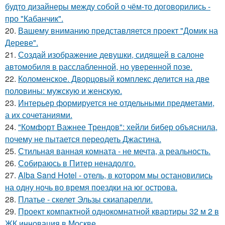
будто дизайнеры между собой о чём-то договорились -
про "Кабанчик".
20.
Вашему вниманию представляется проект "Домик на
Дереве".
21.
Создай изображение девушки, сидящей в салоне
автомобиля в расслабленной, но уверенной позе.
22.
Коломенское. Дворцовый комплекс делится на две
половины: мужскую и женскую.
23.
Интерьер формируется не отдельными предметами,
а их сочетаниями.
24.
"Комфорт Важнее Трендов": хейли бибер объяснила,
почему не пытается переодеть Джастина.
25.
Стильная ванная комната - не мечта, а реальность.
26.
Собираюсь в Питер ненадолго.
27.
Alba Sand Hotel - отель, в котором мы остановились
на одну ночь во время поездки на юг острова.
28.
Платье - скелет Эльзы скиапарелли.
29.
Проект компактной однокомнатной квартиры 32 м 2 в
ЖК инновация в Москве.