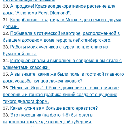
30.
А продаже! Красивое декоративное растение для
дома "Аглонема Ferst Diamond".
31.
Колорблокинг: квартира в Москве для семьи с двумя
детьми.
32.
Побывала в готической квартире, расположенной в
бывшем доходном доме герцога лейхтенбергского.
33.
Работы моих учеников с курса по плетению из
бумажной лозы.
34.
Интерьер спальни выполнен в современном стиле с
элементами классики.
35.
А вы знаете, какие же были полы в гостиной главного
дома усадьбы купцов лажечниковых?
36.
"Нежные Игры". Лёгкое движение оттенков, мягкие
переливы и тонкая графика линий создают ощущение
тихого диалога форм.
37.
Какая кухня вам больше всего нравится?
38.
Этот кокошник (на фото 1-8) бытовал в
каргопольском уезде олонецкой губернии.