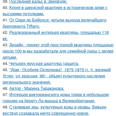
39.
Последний вальс в Эвервуде.
40.
Кухня в шведской квартире в историческом доме с
высокими потолками.
41.
От Одри до Бейонсе: четыре выхода величайшего
бриллианта Tiffany.
42.
Реализованный интерьер квартиры, площадью 118
кв.
43.
Дизайн - проект этой просторной квартиры площадью
около 100 м мы разработали для семейной пары с двумя
детьми.
44.
Четырех ярусная шкатулка (защита.
45.
"Дом - Особняк Охлопкова", 1875-1876 гг. (г. великий
Устюг, ул. красная, 96) - объект культурного наследия
регионального значения.
46.
Автор - Марина Тараканова.
47.
Интерьер викторианского дома торри в небольшом
городке на берегу Ла-манша в Великобритании.
48.
Сталкивая эры, культурные коды и нравы, Вивьен
вествуд создавала нечто совершенно новое,