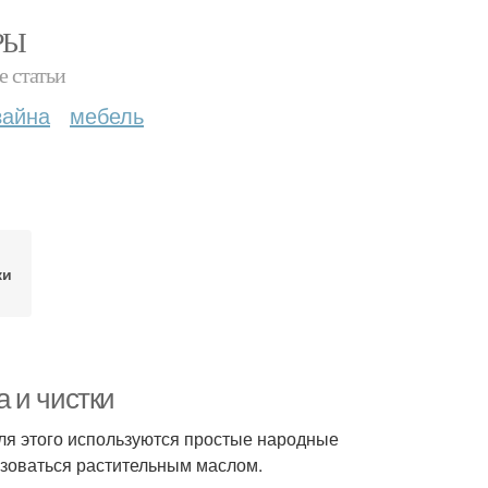
РЫ
е статьи
зайна
мебель
ки
 и чистки
ля этого используются простые народные
льзоваться растительным маслом.