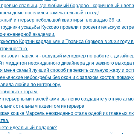
 превью спальни, где любимый бордово - коричневый цвет з
ашем доме поселился замечательный сосед!
жный интерьер небольшой квартиры площадью 36 кв.
трудники усадьбы Кусково провели просветительскую встреч
о-инженерной академии.
ржество Кортни кардашьян и Трэвиса баркера в 2022 году
нтричностью.
ня зовут нарек, я - ведущий менеджер по работе с дизайне
йт миддлтон неожиданного дизайнера для важного выхода
я меня самый лучший способ пережить сильную жару и остат
еньянские небоскрёбы без окон и с запахом костра: показу
авила любви по интеpьеpу.
любовью к горам.
интерьерными наклейками вы легко создадите уютную атмо
ильник стильным акцентом интерьера!
жая кошка Марсель неожиданно стала одной из главных л
ства.
ете идеальный подарок?