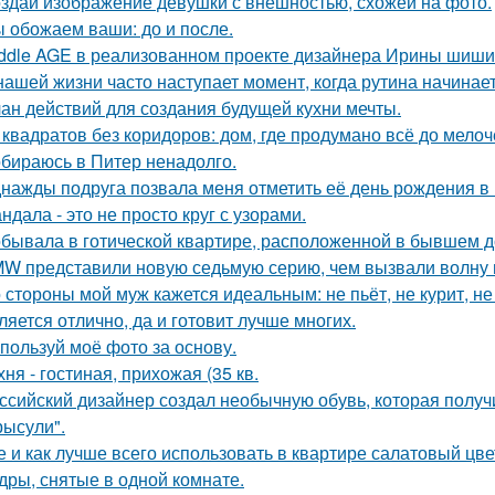
здай изображение девушки с внешностью, схожей на фото.
 обожаем ваши: до и после.
ddle AGE в реализованном проекте дизайнера Ирины шиши
нашей жизни часто наступает момент, когда рутина начинает
ан действий для создания будущей кухни мечты.
 квадратов без коридоров: дом, где продумано всё до мелоч
бираюсь в Питер ненадолго.
нажды подруга позвала меня отметить её день рождения в
ндала - это не просто круг с узорами.
бывала в готической квартире, расположенной в бывшем д
W представили новую седьмую серию, чем вызвали волну 
 стороны мой муж кажется идеальным: не пьёт, не курит, не
ляется отлично, да и готовит лучше многих.
пользуй моё фото за основу.
хня - гостиная, прихожая (35 кв.
ссийский дизайнер создал необычную обувь, которая полу
рысули".
е и как лучше всего использовать в квартире салатовый цве
дры, снятые в одной комнате.