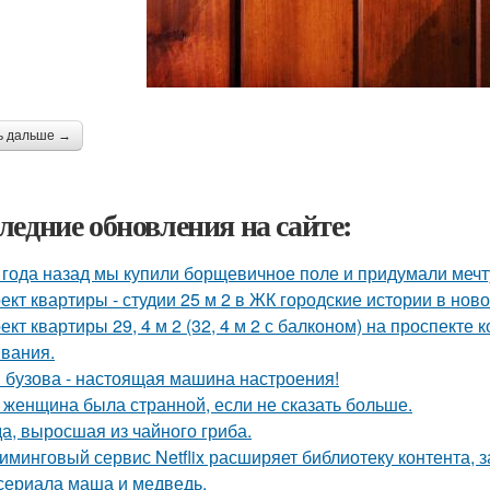
ь дальше →
ледние обновления на сайте:
 года назад мы купили борщевичное поле и придумали мечт
ект квартиры - студии 25 м 2 в ЖК городские истории в нов
ект квартиры 29, 4 м 2 (32, 4 м 2 с балконом) на проспекте
вания.
 бузова - настоящая машина настроения!
 женщина была странной, если не сказать больше.
а, выросшая из чайного гриба.
иминговый сервис Netflix расширяет библиотеку контента, 
сериала маша и медведь.