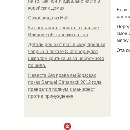
на то, как почти идеально чисто в
корейских домах.
Если 
раств
Сокровища из Hoff.
Неред
Как поставить кровать в спальне.
смеши
Влияние обстановки на сон
мягку
Детали решают всё: выход приянки
Эта с
чопры на показе Dior обернулся
шквалом критики из-за небрежного
пошива.
Невеста без права выбора: как
показ Samuel Cirnansck 2012 года
превратил подиум в манифест
против принуждения.