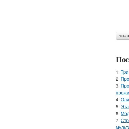
читат
Пос
1.
Три
2.
Про
3.
Про
прожи
4.
Оля
5.
Эта
6.
Мод
7.
Стр
мульт