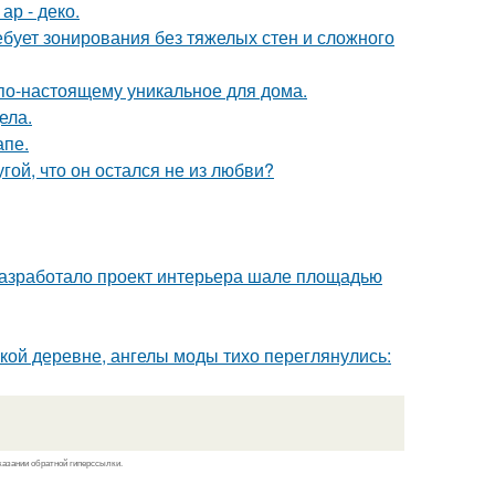
ар - деко.
бует зонирования без тяжелых стен и сложного
о по-настоящему уникальное для дома.
ела.
апе.
ой, что он остался не из любви?
разработало проект интерьера шале площадью
ской деревне, ангелы моды тихо переглянулись:
казании обратной гиперссылки.