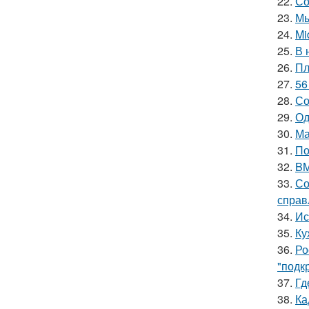
22.
Со
23.
Мы
24.
Mi
25.
В 
26.
Пл
27.
56
28.
Со
29.
Од
30.
Ма
31.
По
32.
BM
33.
Со
справ
34.
Ис
35.
Ку
36.
Ро
"подк
37.
Гд
38.
Ка