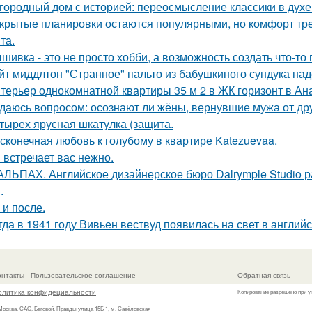
городный дом с историей: переосмысление классики в духе 
крытые планировки остаются популярными, но комфорт тре
та.
шивка - это не просто хобби, а возможность создать что-т
йт миддлтон "Странное" пальто из бабушкиного сундука над
терьер однокомнатной квартиры 35 м 2 в ЖК горизонт в Ан
даюсь вопросом: осознают ли жёны, вернувшие мужа от друг
тырех ярусная шкатулка (защита.
сконечная любовь к голубому в квартире Katezuevaa.
 встречает вас нежно.
АЛЬПАХ. Английское дизайнерское бюро Dalrymple Studio 
.
 и после.
гда в 1941 году Вивьен вествуд появилась на свет в англий
онтакты
Пользовательское соглашение
Обратная связь
олитика конфидециальности
Копирование разрешено при у
 Москва, САО, Беговой, Правды улица 15Б 1, м. Савёловская