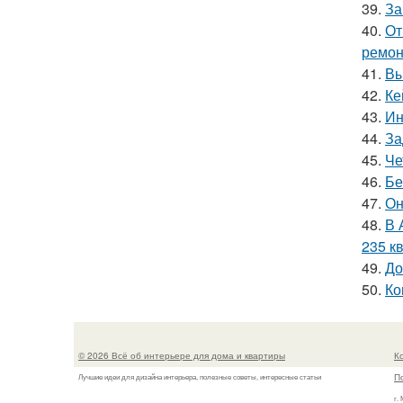
39.
За
40.
От
ремон
41.
Вы
42.
Ке
43.
Ин
44.
За
45.
Че
46.
Бе
47.
Он
48.
В 
235 кв
49.
До
50.
Ко
© 2026 Всё об интерьере для дома и квартиры
К
П
Лучшие идеи для дизайна интерьера, полезные советы, интересные статьи
г.