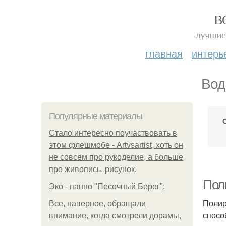
В
лучшие 
главная
интерь
Вод
Популярные материалы
Стало интересно поучаствовать в
этом флешмобе - Artvsartist, хоть он
не совсем про рукоделие, а больше
про живопись, рисунок.
Пол
Эко - панно "Песочный Берег":
Полир
Все, наверное, обращали
спосо
внимание, когда смотрели дорамы,