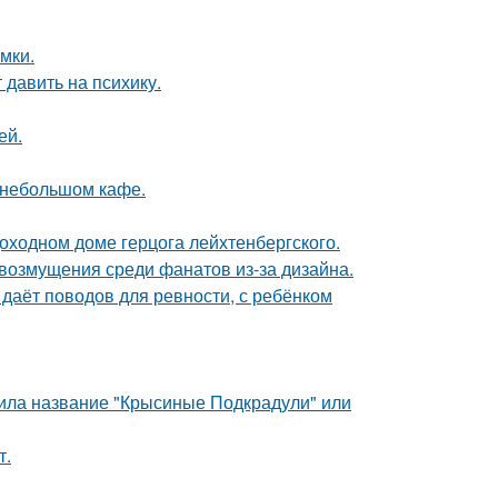
мки.
 давить на психику.
ей.
 небольшом кафе.
оходном доме герцога лейхтенбергского.
возмущения среди фанатов из-за дизайна.
 даёт поводов для ревности, с ребёнком
чила название "Крысиные Подкрадули" или
т.