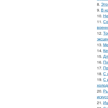
8.
Это
9.
В н
10.
Не
11.
Со
военн
12.
То
эксце
13.
Ме
14.
Ке
15.
Дл
16.
Пх
17.
Пр
18.
С 
19.
С 
холод
20.
Ры
искус
21.
Ищ