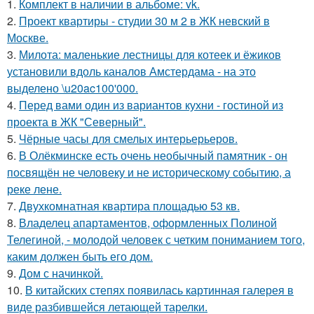
1.
Комплект в наличии в альбоме: vk.
2.
Проект квартиры - студии 30 м 2 в ЖК невский в
Москве.
3.
Милота: маленькие лестницы для котеек и ёжиков
установили вдоль каналов Амстердама - на это
выделено \u20ac100'000.
4.
Перед вами один из вариантов кухни - гостиной из
проекта в ЖК "Северный".
5.
Чёрные часы для смелых интерьерьеров.
6.
В Олёкминске есть очень необычный памятник - он
посвящён не человеку и не историческому событию, а
реке лене.
7.
Двухкомнатная квартира площадью 53 кв.
8.
Владелец апартаментов, оформленных Полиной
Телегиной, - молодой человек с четким пониманием того,
каким должен быть его дом.
9.
Дом с начинкой.
10.
В китайских степях появилась картинная галерея в
виде разбившейся летающей тарелки.