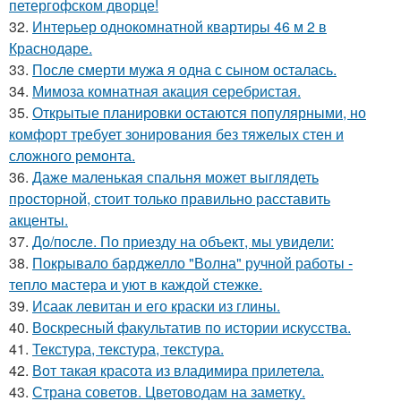
петергофском дворце!
32.
Интерьер однокомнатной квартиры 46 м 2 в
Краснодаре.
33.
После смерти мужа я одна с сыном осталась.
34.
Мимоза комнатная акация серебристая.
35.
Открытые планировки остаются популярными, но
комфорт требует зонирования без тяжелых стен и
сложного ремонта.
36.
Даже маленькая спальня может выглядеть
просторной, стоит только правильно расставить
акценты.
37.
До/после. По приезду на объект, мы увидели:
38.
Покрывало барджелло "Волна" ручной работы -
тепло мастера и уют в каждой стежке.
39.
Исаак левитан и его краски из глины.
40.
Воскресный факультатив по истории искусства.
41.
Текстура, текстура, текстура.
42.
Вот такая красота из владимира прилетела.
43.
Страна советов. Цветоводам на заметку.