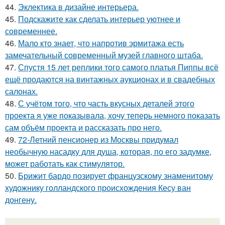
44.
Эклектика в дизайне интерьера.
45.
Подскажите как сделать интерьер уютнее и
современнее.
46.
Мало кто знает, что напротив эрмитажа есть
замечательный современный музей главного штаба.
47.
Спустя 15 лет реплики того самого платья Пиппы всё
ещё продаются на винтажных аукционах и в свадебных
салонах.
48.
С учётом того, что часть вкусных деталей этого
проекта я уже показывала, хочу теперь немного показать
сам объём проекта и рассказать про него.
49.
72-Летний пенсионер из Москвы придумал
необычную насадку для душа, которая, по его задумке,
может работать как стимулятор.
50.
Брижит бардо позирует французскому знаменитому
художнику голландского происхождения Кесу ван
донгену.