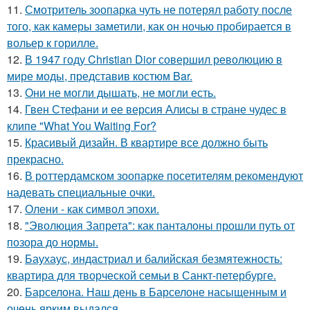
11.
Смотритель зоопарка чуть не потерял работу после
того, как камеры заметили, как он ночью пробирается в
вольер к горилле.
12.
В 1947 году Christian Dior совершил революцию в
мире моды, представив костюм Bar.
13.
Они не могли дышать, не могли есть.
14.
Гвен Стефани и ее версия Алисы в стране чудес в
клипе "What You Waiting For?
15.
Красивый дизайн. В квартире все должно быть
прекрасно.
16.
В роттердамском зоопарке посетителям рекомендуют
надевать специальные очки.
17.
Олени - как символ эпохи.
18.
"Эволюция Запрета": как панталоны прошли путь от
позора до нормы.
19.
Баухаус, индастриал и балийская безмятежность:
квартира для творческой семьи в Санкт-петербурге.
20.
Барселона. Наш день в Барселоне насыщенным и
очень ярким выдался.