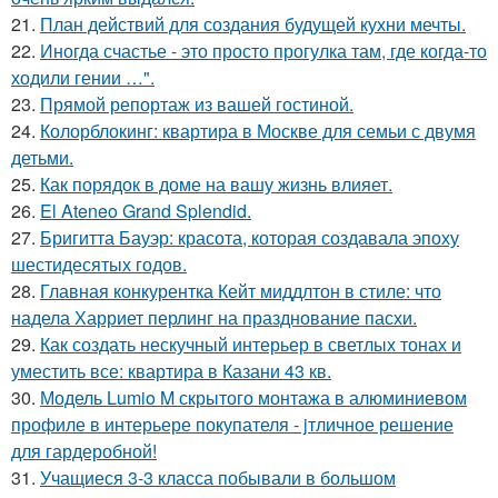
21.
План действий для создания будущей кухни мечты.
22.
Иногда счастье - это просто прогулка там, где когда-то
ходили гении …".
23.
Прямой репортаж из вашей гостиной.
24.
Колорблокинг: квартира в Москве для семьи с двумя
детьми.
25.
Как порядок в доме на вашу жизнь влияет.
26.
El Ateneo Grand Splendid.
27.
Бригитта Бауэр: красота, которая создавала эпоху
шестидесятых годов.
28.
Главная конкурентка Кейт миддлтон в стиле: что
надела Харриет перлинг на празднование пасхи.
29.
Как создать нескучный интерьер в светлых тонах и
уместить все: квартира в Казани 43 кв.
30.
Модель Lumio M скрытого монтажа в алюминиевом
профиле в интерьере покупателя - jтличное решение
для гардеробной!
31.
Учащиеся 3-3 класса побывали в большом