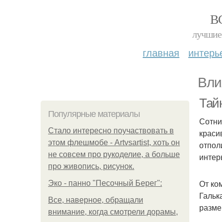
В
лучшие 
главная
интерь
Вли
Тайн
Популярные материалы
Сотни
Стало интересно поучаствовать в
краси
этом флешмобе - Artvsartist, хоть он
отпол
не совсем про рукоделие, а больше
интер
про живопись, рисунок.
От ко
Эко - панно "Песочный Берег":
Гальк
Все, наверное, обращали
разме
внимание, когда смотрели дорамы,