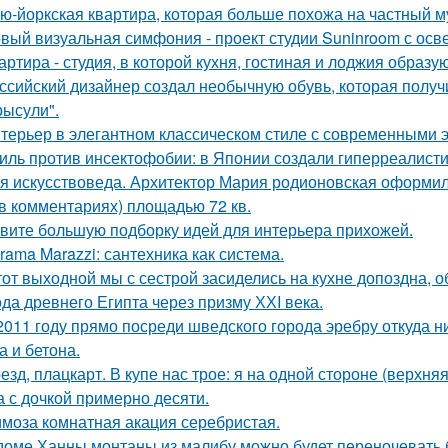
ю-йоркская квартира, которая больше похожа на частный м
вый визуальная симфония - проект студии Suninroom с осв
артира - студия, в которой кухня, гостиная и лоджия образ
ссийский дизайнер создал необычную обувь, которая полу
рысули".
терьер в элегантном классическом стиле с современными 
иль против инсектофобии: в Японии создали гиперреалисти
я искусствоведа. Архитектор Мария родионовская оформил
 в комментариях) площадью 72 кв.
вите большую подборку идей для интерьера прихожей.
rama Marazzi: сантехника как система.
тот выходной мы с сестрой засиделись на кухне допоздна, о
да древнего Египта через призму ХХI века.
2011 году прямо посреди шведского города эребру откуда 
а и бетона.
езд, плацкарт. В купе нас трое: я на одной стороне (верхня
а с дочкой примерно десяти.
моза комнатная акация серебристая.
доме Ханны монтаны из малибу можно будет переночевать 