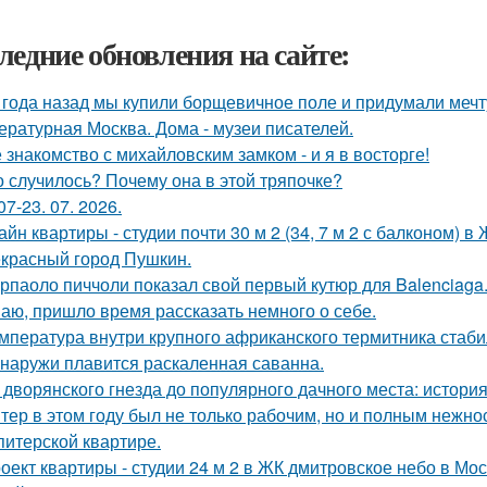
ледние обновления на сайте:
 года назад мы купили борщевичное поле и придумали мечт
ературная Москва. Дома - музеи писателей.
 знакомство с михайловским замком - и я в восторге!
о случилось? Почему она в этой тряпочке?
07-23. 07. 2026.
айн квартиры - студии почти 30 м 2 (34, 7 м 2 с балконом) 
красный город Пушкин.
рпаоло пиччоли показал свой первый кутюр для Balenciaga
аю, пришло время рассказать немного о себе.
мпература внутри крупного африканского термитника стаби
снаружи плавится раскаленная саванна.
 дворянского гнезда до популярного дачного места: истори
тер в этом году был не только рабочим, но и полным нежно
питерской квартире.
оект квартиры - студии 24 м 2 в ЖК дмитровское небо в Мос