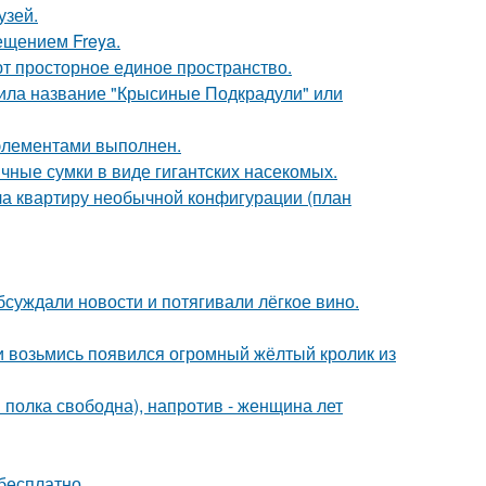
узей.
ещением Freya.
уют просторное единое пространство.
чила название "Крысиные Подкрадули" или
элементами выполнен.
чные сумки в виде гигантских насекомых.
а квартиру необычной конфигурации (план
бсуждали новости и потягивали лёгкое вино.
ни возьмись появился огромный жёлтый кролик из
я полка свободна), напротив - женщина лет
бесплатно.