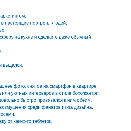
аркетингом.
 в настоящие портреты людей.
ве.
сферу на кухне и сделаете даже обычный
а.
м выдался.
ашнее фото, снятое на смартфон в квартире.
 или уютных интерьеров в стиле бохо/кантри.
 довольно быстро привязался к ним обеим.
возмущения среди фанатов из-за дизайна.
лосами.
у от каких-то таблеток.