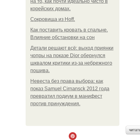
на то, как почти идеально чисто в
корейских домах.
Сокровища из Hoff.
Как поставить кровать в спальне.
Влияние обстановки на сон
Детали решают всё: выход приянки
чопры на показе Dior обернулся
шквалом критики из-за небрежного
пошива.
Невеста без права выбора: как
показ Samuel Cirnansck 2012 года
превратил подиум в манифест
против принуждения.
читат