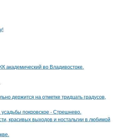
у!
в ЖК академический во Владивостоке.
.
льно держится на отметке тридцать градусов,
я усадьбы покровское - Стрешнево.
сти, красивых выходов и ностальгии в любимой
кве.