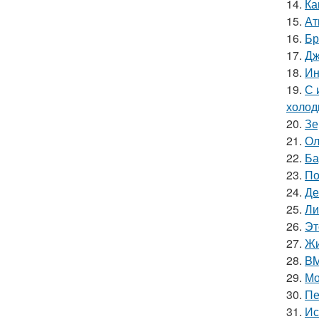
14.
Ка
15.
Ат
16.
Бр
17.
Дж
18.
Ин
19.
С 
холод
20.
Зе
21.
Ол
22.
Ба
23.
По
24.
Де
25.
Ли
26.
Эт
27.
Жи
28.
BM
29.
Мо
30.
Пе
31.
Ис