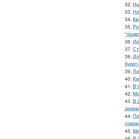
32.
Нь
33.
Но
34.
Кв
35.
Ро
"подк
36.
Ин
37.
Ст
38.
Дл
будет
39.
Ло
40.
Ke
41.
В 
42.
Мо
43.
В 
дерев
44.
По
сорок
45.
Ми
46.
В 