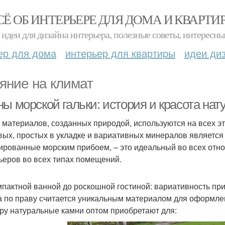
СЁ ОБ ИНТЕРЬЕРЕ ДЛЯ ДОМА И КВАРТИ
идеи для дизайна интерьера, полезные советы, интересны
ер для дома
интерьер для квартиры
идеи ди
яние на климат
ы морской гальки: история и красота нат
 материалов, созданных природой, используются на всех 
вых, простых в укладке и вариативных минералов является 
ированные морским прибоем, – это идеальный во всех отн
ьеров во всех типах помещений.
мпактной ванной до роскошной гостиной: вариативность пр
а по праву считается уникальным материалом для оформле
ру натуральные камни оптом приобретают для: