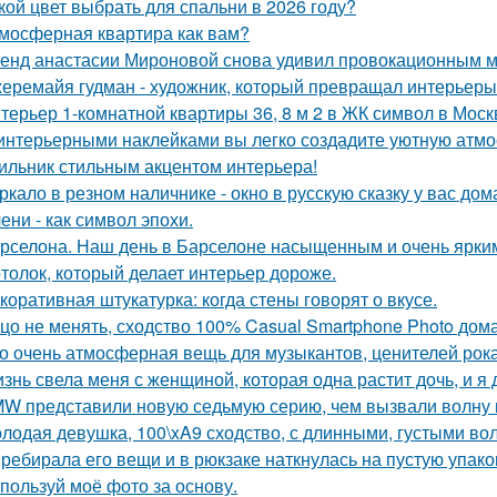
кой цвет выбрать для спальни в 2026 году?
мосферная квартира как вам?
енд анастасии Мироновой снова удивил провокационным м
еремайя гудман - художник, который превращал интерьеры
терьер 1-комнатной квартиры 36, 8 м 2 в ЖК символ в Моск
интерьерными наклейками вы легко создадите уютную атмо
ильник стильным акцентом интерьера!
ркало в резном наличнике - окно в русскую сказку у вас дом
ени - как символ эпохи.
рселона. Наш день в Барселоне насыщенным и очень ярки
толок, который делает интерьер дороже.
коративная штукатурка: когда стены говорят о вкусе.
цо не менять, сходство 100% Casual Smartphone Photo дом
о очень атмосферная вещь для музыкантов, ценителей рока
знь свела меня с женщиной, которая одна растит дочь, и я
W представили новую седьмую серию, чем вызвали волну 
лодая девушка, 100\xA9 сходство, с длинными, густыми во
ребирала его вещи и в рюкзаке наткнулась на пустую упаковк
пользуй моё фото за основу.