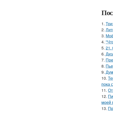
Пос
1.
Три
2.
Лит
3.
Моё
4.
"Чт
5.
21. 
6.
Диз
7.
Пре
8.
Пье
9.
Дум
10.
Те
пока 
11.
От
12.
Пи
моей 
13.
Пр