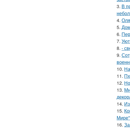
3.
В п
небол
4.
Оля
5.
Дом
6.
Пер
7.
Уют
8.
- с
9.
Сот
военн
10.
На
11.
Пх
12.
Но
13.
Мн
декор
14.
Из
15.
Ко
Мире"
16.
За