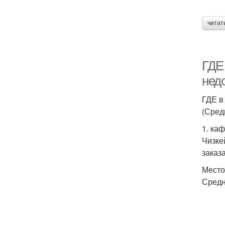
читат
ГДЕ 
недо
ГДЕ в
(Сред
1. ка
Чизке
заказ
Место:
Средн