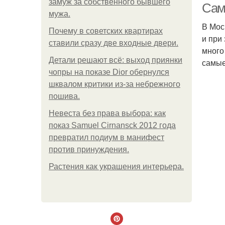
замуж за собственного бывшего
Сам
мужа.
В Мос
Почему в советских квартирах
и при
ставили сразу две входные двери.
много
Детали решают всё: выход приянки
самые
чопры на показе Dior обернулся
шквалом критики из-за небрежного
пошива.
Невеста без права выбора: как
показ Samuel Cirnansck 2012 года
превратил подиум в манифест
против принуждения.
Растения как украшения интерьера.