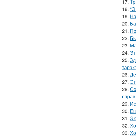
17.
Тр
18.
"Э
19.
На
20.
Ба
21.
По
22.
Бы
23.
Ма
24.
Эт
25.
Зд
тарак
26.
Де
27.
Эт
28.
Со
справ
29.
Ис
30.
Ещ
31.
Эк
32.
Хо
33.
Хо