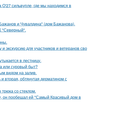
 O'27 сильвупле, где мы находимся в
Бажанов и Чувалдина" (дом Бажанова).
К "Северный".
оны.
 и экскурсию для участников и ветеранов сво
утыкается в лестницу.
ха или суровый быт?
ым видом на залив.
 и вторая, обтянутая дерматином с
 трюка со стеклом.
у, он пообещал ей "Самый Красивый дом в