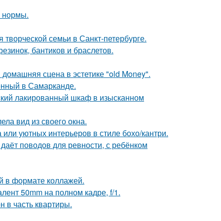
о нормы.
я творческой семьи в Санкт-петербурге.
резинок, бантиков и браслетов.
домашняя сцена в эстетике "old Money".
енный в Самарканде.
тский лакированный шкаф в изысканном
ела вид из своего окна.
 или уютных интерьеров в стиле бохо/кантри.
 даёт поводов для ревности, с ребёнком
й в формате коллажей.
лент 50mm на полном кадре, f/1.
н в часть квартиры.