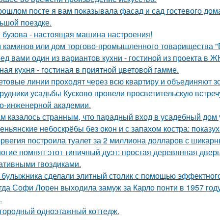
рошлом посте я вам показывала фасад и сад гостевого дома
ьшой поездке.
 бузова - настоящая машина настроения!
 каминов или дом торгово-промышленного товарищества "
ед вами один из вариантов кухни - гостиной из проекта в Ж
ная кухня - гостиная в приятной цветовой гамме.
ветовые линии проходят через всю квартиру и объединяют з
рудники усадьбы Кусково провели просветительскую встречу
о-инженерной академии.
м казалось странным, что парадный вход в усадебный дом 
еньянские небоскрёбы без окон и с запахом костра: показу
рвегия построила туалет за 2 миллиона долларов с шикарн
огие помнят этот типичный дуэт: простая деревянная дверь
ативными гвоздиками.
 булыжника сделали элитный столик с помощью эффектного
гда Софи Лорен выходила замуж за Карло понти в 1957 год
.
городный одноэтажный коттедж.