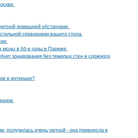
оскве.
уютной домашней обстановке.
стильной сервировки вашего стола.
гия.
х моды в 50-е годы в Париже.
бует зонирования без тяжелых стен и сложного
тов в интерьер?
морем.
и, получилась очень уютной - она привнесла в