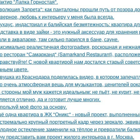
актир "Лапка Горностая".
волюция Запрета": как панталоны прошли путь от позора д
верное, любовь к интерьеру у меня была всегда.
ухаус, индастриал и балийская безмятежность: квартира дл
дставка в виде зайки - это нужный аксессуар для хранения 
ли в аквапарке, там сильно парился в бане, сауне.
ксимально реалистичная фотография, роскошная и нежная 
о ресторан "Самарканд" (Samarkand Restaurant), располож
равствуйте! С новой квартирой нам достался старый сове
аньем цвете.
вушка из Краснодара поделилась видео, в котором запечатл
о очень атмосферная вещь для музыкантов, ценителей рока
 стороны мой муж кажется идеальным: не пьёт, не курит, не
ляется отлично, да и готовит лучше многих.
пользуй моё фото за основу.
ё одна квартира в ЖК "Оникс" - новый проект, выполненны
стремально крупный портретный кадр через зеркало, эквива
лодное остекление заменили на тёплое и превратили балко
чу представить вам проект жилого интерьера в г. Москва.