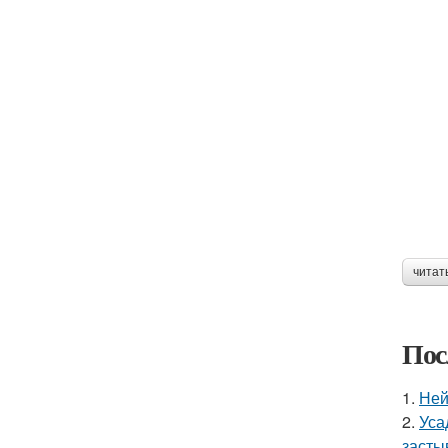
читат
Пос
1.
Ней
2.
Уса
засты