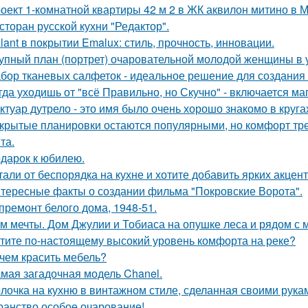
оект 1-комнатной квартиры 42 м 2 в ЖК аквилон митино в М
сторан русской кухни "Редактор".
lant в покрытии Emalux: стиль, прочность, инновации.
упный план (портрет) очаровательной молодой женщины в 
бор тканевых салфеток - идеальное решение для создания 
гда уходишь от "всё Правильно, но Скучно" - включается ма
ктуар дутрело - это имя было очень хорошо знакомо в круга
крытые планировки остаются популярными, но комфорт тре
та.
дарок к юбилею.
тали от беспорядка на кухне и хотите добавить ярких акцен
тересные факты о создании фильма "Покровские Ворота".
премонт белого дома, 1948-51.
м мечты. Дом Джулии и Тобиаса на опушке леса и рядом с 
тите по-настоящему высокий уровень комфорта на реке?
чем красить мебель?
мая загадочная модель Chanel.
лочка на кухню в винтажном стиле, сделанная своими рукам
ранство особое очарование!