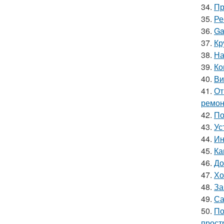
34.
Пр
35.
Ре
36.
Ga
37.
Кр
38.
На
39.
Ко
40.
Ви
41.
От
ремон
42.
По
43.
Ус
44.
Ин
45.
Ка
46.
До
47.
Хо
48.
За
49.
Са
50.
По
прост