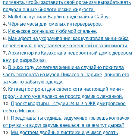
пигмента, чтобы заставить свой организм вырабатывать
подкрашенные биологические жидкости.
3.
Mattel выпустили Барби в виде майли Сайрус.
4.
Чёрные часы для смелых интерьерьеров.
5.
Июньское солнышко любимой спальне.
6.
Манифест на укорачивание: как культовая мини-юбка
перевернула представление о женской независимости.
7.
Архитектор из Казахстана невероятный дом с деревом
внутри разработал.
8.
В 2022 году 72-летняя женщина случайно похитила
часть экспоната из музея Пикассо в Париже, приняв его
за чью-то забытую одежду.
9.
Китаец построил для своего кота настоящий мини -
город - и это уже далеко не просто домик с лежанкой.
10.
Проект квартиры - студии 24 м 2 в ЖК дмитровское
небо в Москве.
11.
Представь: ты сидишь, задумчиво грызешь колпачок
от ручки - и вдруг задумываешься: а зачем тут дырка?
12.
Мы достаём двойные листочки и учимся делать