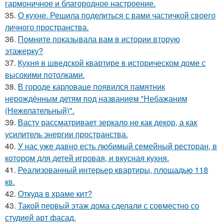
гармоничное и благородное настроение.
35.
О кухне. Решила поделиться с вами частичкой своего
личного пространства.
36.
Помните показывала вам в истории вторую
этажерку?
37.
Кухня в шведской квартире в историческом доме с
высокими потолками.
38.
В городе карловаце появился памятник
нерождённым детям под названием "Небажаним
(Нежелательный)".
39.
Васту рассматривает зеркало не как декор, а как
усилитель энергии пространства.
40.
У нас уже давно есть любимый семейный ресторан, в
котором для детей игровая, и вкусная кухня.
41.
Реализованный интерьер квартиры, площадью 118
кв.
42.
Откуда в храме кит?
43.
Такой первый этаж дома сделали с совместно со
студией арт фасад.