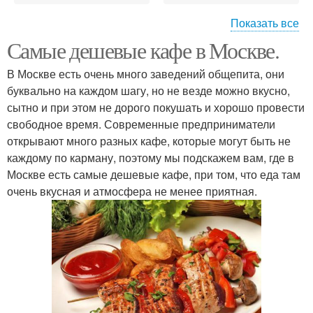
Показать все
Самые дешевые кафе в Москве.
Вьетнамское кафе
Недорогие кафе
В Москве есть очень много заведений общепита, они
буквально на каждом шагу, но не везде можно вкусно,
сытно и при этом не дорого покушать и хорошо провести
свободное время. Современные предприниматели
Необычные кафе
Места в москве
открывают много разных кафе, которые могут быть не
каждому по карману, поэтому мы подскажем вам, где в
Москве есть самые дешевые кафе, при том, что еда там
очень вкусная и атмосфера не менее приятная.