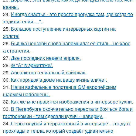
ванны.
24.
Иногда счастье - это просто прогулка там, где когда-то
ходили гении …".
25.
Большое поступление интерьерных картин на
холсте!
26.
Бьянка цензори снова напомнила: её стиль - не хаос,
а стратегия.
27.
Две последних недели апреля.
28.
/9 "А" в эрмитаже/.
29.
Абсолютно гениальный лайфхак.
30.
Как порядок в доме на вашу жизнь влияет.
31.
Наши вафельные полотенца GM европейским
шармом наполнены.
32.
Как же мне нравятся изображения в интерьере кухни.
33.
В Петербурге окончательно перестали бояться бога и
гастрономии - там сделали кулич - шаверму.
34.
Серо-голубой и терракотовый в интерьере - это дуэт
прохлады и тепла, который создаёт удивительно