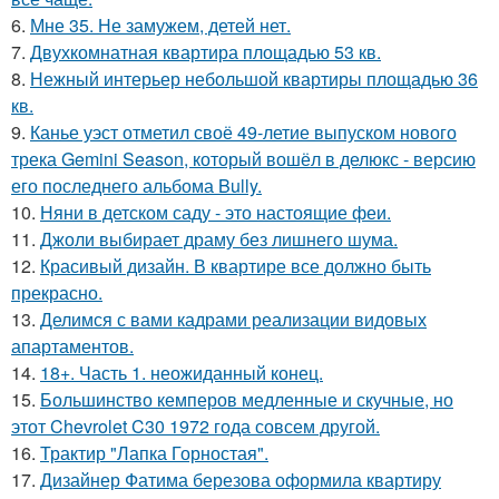
6.
Мне 35. Не замужем, детей нет.
7.
Двухкомнатная квартира площадью 53 кв.
8.
Нежный интерьер небольшой квартиры площадью 36
кв.
9.
Канье уэст отметил своё 49-летие выпуском нового
трека Gemini Season, который вошёл в делюкс - версию
его последнего альбома Bully.
10.
Няни в детском саду - это настоящие феи.
11.
Джоли выбирает драму без лишнего шума.
12.
Красивый дизайн. В квартире все должно быть
прекрасно.
13.
Делимся с вами кадрами реализации видовых
апартаментов.
14.
18+. Часть 1. неожиданный конец.
15.
Большинство кемперов медленные и скучные, но
этот Chevrolet C30 1972 года совсем другой.
16.
Трактир "Лапка Горностая".
17.
Дизайнер Фатима березова оформила квартиру