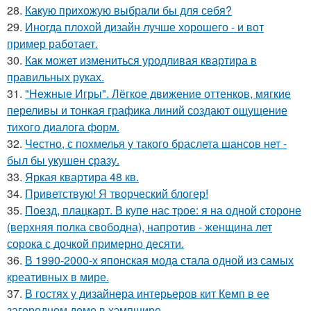
28.
Какую прихожую выбрали бы для себя?
29.
Иногда плохой дизайн лучше хорошего - и вот
пример работает.
30.
Как может измениться уродливая квартира в
правильных руках.
31.
"Нежные Игры". Лёгкое движение оттенков, мягкие
переливы и тонкая графика линий создают ощущение
тихого диалога форм.
32.
Честно, с похмелья у такого браслета шансов нет -
был бы укушен сразу.
33.
Яркая квартира 48 кв.
34.
Приветствую! Я творческий блогер!
35.
Поезд, плацкарт. В купе нас трое: я на одной стороне
(верхняя полка свободна), напротив - женщина лет
сорока с дочкой примерно десяти.
36.
В 1990-2000-х японская мода стала одной из самых
креативных в мире.
37.
В гостях у дизайнера интерьеров кит Кемп в ее
загородном доме в хэмпшире.