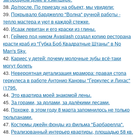
38.
До/после. По приезду на объект, мы увидели:
39.
Покрывало барджелло "Волна" ручной работы -
тепло мастера и уют в каждой стежке.
40.
Исаак левитан и его краски из глины.
41.
Геймер под ником Avaslash создал копию ресторана
красти краб из "Губка Боб Квадратные Штаны" в No
Man's Sky.
42.
Кариес у детей: почему молочные зубы всё-таки
могут болеть
43.
Невероятная детализация мрамора: правая стопа
геркулеса в работе Антонио Кановы "Геркулес и Лихас"
(1795.
44.
Это квартира моей знакомой лены.
45.
За горами, за долами, за далёкими лесами.
46.
Похоже, в этом году 8 марта запомнилось не только
тюльпанами.
47.
Костюмы джейн фонды из фильма "Барбарелла".
48.
Реализованный интерьер квартиры, площадью 58 кв.