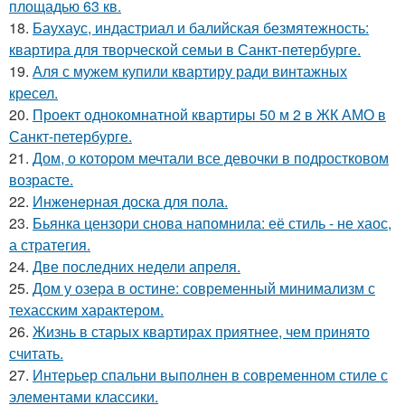
площадью 63 кв.
18.
Баухаус, индастриал и балийская безмятежность:
квартира для творческой семьи в Санкт-петербурге.
19.
Аля с мужем купили квартиру ради винтажных
кресел.
20.
Проект однокомнатной квартиры 50 м 2 в ЖК АМО в
Санкт-петербурге.
21.
Дом, о котором мечтали все девочки в подростковом
возрасте.
22.
Инжeнepная доска для пола.
23.
Бьянка цензори снова напомнила: её стиль - не хаос,
а стратегия.
24.
Две последних недели апреля.
25.
Дом у озера в остине: современный минимализм с
техасским характером.
26.
Жизнь в старых квартирах приятнее, чем принято
считать.
27.
Интерьер спальни выполнен в современном стиле с
элементами классики.