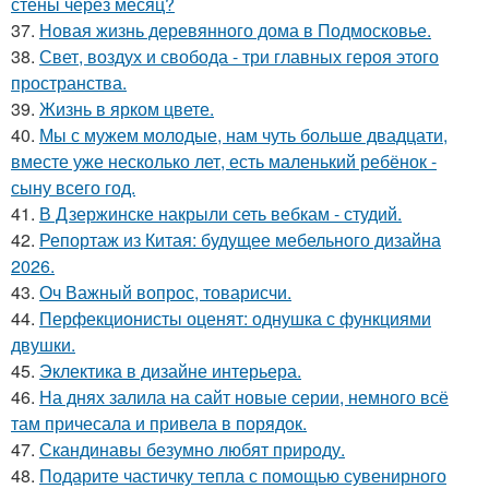
стены через месяц?
37.
Новая жизнь деревянного дома в Подмосковье.
38.
Свет, воздух и свобода - три главных героя этого
пространства.
39.
Жизнь в ярком цвете.
40.
Мы с мужем молодые, нам чуть больше двадцати,
вместе уже несколько лет, есть маленький ребёнок -
сыну всего год.
41.
В Дзержинске накрыли сеть вебкам - студий.
42.
Репортаж из Китая: будущее мебельного дизайна
2026.
43.
Оч Важный вопрос, товарисчи.
44.
Перфекционисты оценят: однушка с функциями
двушки.
45.
Эклектика в дизайне интерьера.
46.
На днях залила на сайт новые серии, немного всё
там причесала и привела в порядок.
47.
Скандинавы безумно любят природу.
48.
Подарите частичку тепла с помощью сувенирного