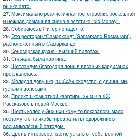
рынке авто.
27.
Максимально реалистичная фотография, роскошная
и нежная домашняя сцена в эстетике "old Money".
28.
Собираюсь в Питер ненадолго.
29.
Это ресторан "Самарканд" (Samarkand Restaurant),
расположенный в Самарканде.
30.
Кенозерская кухня - высший пилотаж!
31.
Сначала была картина.
32.
Шотландия благодаря пони в вязаных кардиганах
прославилась.
33.
Молодая девушка, 100\xA9 сходство, с длинными,
густыми волосами.
34.
Проект 1-комнатной квартиры 39 м 2 в ЖК
Рассказово в новой Москве.
35.
Шесть колёс у G63 6x6 кому-то показалось мало,
поэтому кто-то якобы превратил внедорожник в
восьмиколёсный автодом.
36.
Цвет в интерьере: как не устать от собственной