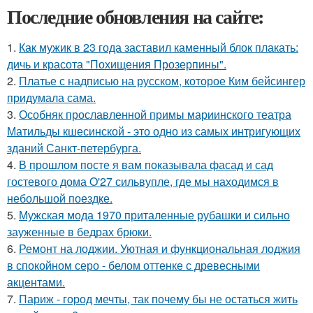
Последние обновления на сайте:
1.
Как мужик в 23 года заставил каменный блок плакать:
дичь и красота "Похищения Прозерпины".
2.
Платье с надписью на русском, которое Ким бейсингер
придумала сама.
3.
Особняк прославленной примы мариинского театра
Матильды кшесинской - это одно из самых интригующих
зданий Санкт-петербурга.
4.
В прошлом посте я вам показывала фасад и сад
гостевого дома O'27 сильвупле, где мы находимся в
небольшой поездке.
5.
Мужская мода 1970 приталенные рубашки и сильно
зауженные в бедрах брюки.
6.
Ремонт на лоджии. Уютная и функциональная лоджия
в спокойном серо - белом оттенке с древесными
акцентами.
7.
Париж - город мечты, так почему бы не остаться жить