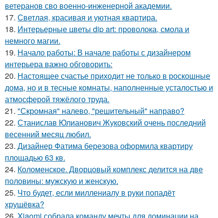
ветеранов сво военно-инженерной академии.
17.
Светлая, красивая и уютная квартира.
18.
Интерьерные цветы dip art: проволока, смола и
немного магии.
19.
Начало работы: В начале работы с дизайнером
интерьера важно обговорить:
20.
Настоящее счастье приходит не только в роскошные
дома, но и в тесные комнаты, наполненные усталостью и
атмосферой тяжёлого труда.
21.
"Скромная" налево, "решительный" направо?
22.
Станислав Юлианович Жуковский очень последний
весенний месяц любил.
23.
Дизайнер Фатима березова оформила квартиру
площадью 63 кв.
24.
Коломенское. Дворцовый комплекс делится на две
половины: мужскую и женскую.
25.
Что будет, если миллениалу в руки попадёт
хрущёвка?
26.
Xiaomi собрала команду мечты для доминации на