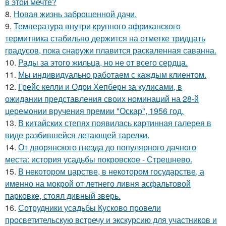
в этой мечте?
8.
Новая жизнь заброшенной дачи.
9.
Температура внутри крупного африканского
термитника стабильно держится на отметке тридцать
градусов, пока снаружи плавится раскаленная саванна.
10.
Рады за этого жильца, но не от всего сердца.
11.
Мы индивидуально работаем с каждым клиентом.
12.
Грейс келли и Одри Хепберн за кулисами, в
ожидании представления своих номинаций на 28-й
церемонии вручения премии "Оскар", 1956 год.
13.
В китайских степях появилась картинная галерея в
виде разбившейся летающей тарелки.
14.
От дворянского гнезда до популярного дачного
места: история усадьбы покровское - Стрешнево.
15.
В некотором царстве, в некотором государстве, а
именно на мокрой от летнего ливня асфальтовой
парковке, стоял дивный зверь.
16.
Сотрудники усадьбы Кусково провели
просветительскую встречу и экскурсию для участников и