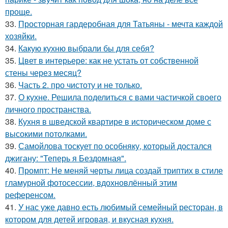
проще.
33.
Просторная гардеробная для Татьяны - мечта каждой
хозяйки.
34.
Какую кухню выбрали бы для себя?
35.
Цвет в интерьере: как не устать от собственной
стены через месяц?
36.
Часть 2. про чистоту и не только.
37.
О кухне. Решила поделиться с вами частичкой своего
личного пространства.
38.
Кухня в шведской квартире в историческом доме с
высокими потолками.
39.
Самойлова тоскует по особняку, который достался
джигану: "Теперь я Бездомная".
40.
Промпт: Не меняй черты лица создай триптих в стиле
гламурной фотосессии, вдохновлённый этим
референсом.
41.
У нас уже давно есть любимый семейный ресторан, в
котором для детей игровая, и вкусная кухня.