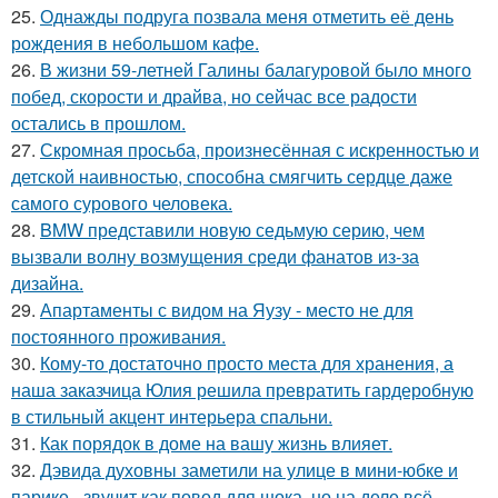
25.
Однажды подруга позвала меня отметить её день
рождения в небольшом кафе.
26.
В жизни 59-летней Галины балагуровой было много
побед, скорости и драйва, но сейчас все радости
остались в прошлом.
27.
Скромная просьба, произнесённая с искренностью и
детской наивностью, способна смягчить сердце даже
самого сурового человека.
28.
BMW представили новую седьмую серию, чем
вызвали волну возмущения среди фанатов из-за
дизайна.
29.
Апартаменты с видом на Яузу - место не для
постоянного проживания.
30.
Кому-то достаточно просто места для хранения, а
наша заказчица Юлия решила превратить гардеробную
в стильный акцент интерьера спальни.
31.
Как порядок в доме на вашу жизнь влияет.
32.
Дэвида духовны заметили на улице в мини-юбке и
парике - звучит как повод для шока, но на деле всё