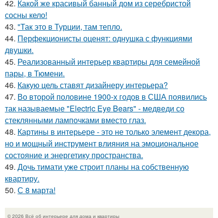
42.
Какой же красивый банный дом из серебристой
сосны кело!
43.
"Так это в Турции, там тепло.
44.
Перфекционисты оценят: однушка с функциями
двушки.
45.
Реализованный интерьер квартиры для семейной
пары, в Тюмени.
46.
Какую цель ставят дизайнеру интерьера?
47.
Во второй половине 1900-х годов в США появились
так называемые "Electric Eye Bears" - медведи со
стеклянными лампочками вместо глаз.
48.
Картины в интерьере - это не только элемент декора,
но и мощный инструмент влияния на эмоциональное
состояние и энергетику пространства.
49.
Дочь тимати уже строит планы на собственную
квартиру.
50.
С 8 марта!
© 2026 Всё об интерьере для дома и квартиры