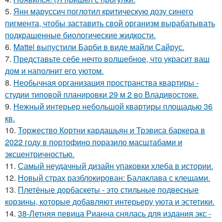
5.
Янн маруссич поглотил критическую дозу синего
пигмента, чтобы заставить свой организм вырабатывать
подкрашенные биологические жидкости.
6.
Mattel выпустили Барби в виде майли Сайрус.
7.
Представьте себе нечто волшебное, что украсит ваш
дом и наполнит его уютом.
8.
Необычная организация пространства квартиры -
студии типовой планировки 29 м 2 во Владивостоке.
9.
Нежный интерьер небольшой квартиры площадью 36
кв.
10.
Торжество Кортни кардашьян и Трэвиса баркера в
2022 году в портофино поразило масштабами и
эксцентричностью.
11.
Самый неудачный дизайн упаковки хлеба в истории.
12.
Новый страх разблокирован: Балаклава с клещами.
13.
Плетёные дорбаскеты - это стильные подвесные
корзины, которые добавляют интерьеру уюта и эстетики.
14.
38-Летняя певица Рианна снялась для издания экс -