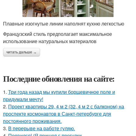
Плавные изогнутые линии наполнят кухню легкостью
Французский стиль предполагает максимальное
использование натуральных материалов
читать дальше →
Последние обновления на сайте:
1.
Три года назад мы купили борщевичное поле и
придумали мечту!
2.
Проект квартиры 29, 4 м 2 (32, 4 м 2 с балконом) на
проспекте космонавтов в Санкт-петербурге для
постоянного проживания.
3.
В перерыве на работе гуляю.
4.
Появился! (Я пришел с прогулки.