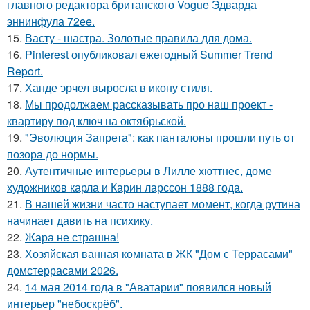
главного редактора британского Vogue Эдварда
эннинфула 72ee.
15.
Васту - шастра. Золотые правила для дома.
16.
Pinterest опубликовал ежегодный Summer Trend
Report.
17.
Ханде эрчел выросла в икону стиля.
18.
Мы продолжаем рассказывать про наш проект -
квартиру под ключ на октябрьской.
19.
"Эволюция Запрета": как панталоны прошли путь от
позора до нормы.
20.
Аутентичные интерьеры в Лилле хюттнес, доме
художников карла и Карин ларссон 1888 года.
21.
В нашей жизни часто наступает момент, когда рутина
начинает давить на психику.
22.
Жара не страшна!
23.
Хозяйская ванная комната в ЖК "Дом с Террасами"
домстеррасами 2026.
24.
14 мая 2014 года в "Аватарии" появился новый
интерьер "небоскрёб".