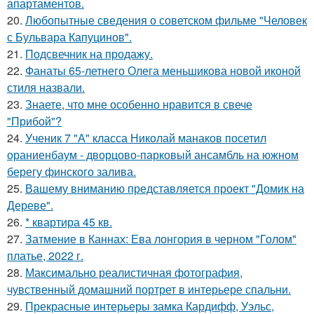
апартаментов.
20.
Любопытные сведения о советском фильме "Человек
с Бульвара Капуцинов".
21.
Подсвечник на продажу.
22.
Фанаты 65-летнего Олега меньшикова новой иконой
стиля назвали.
23.
Знаете, что мне особенно нравится в свече
"Прибой"?
24.
Ученик 7 "А" класса Николай манаков посетил
ораниенбаум - дворцово-парковый ансамбль на южном
берегу финского залива.
25.
Вашему вниманию представляется проект "Домик на
Дереве".
26.
* квартира 45 кв.
27.
Затмение в Каннах: Ева лонгория в черном "Голом"
платье, 2022 г.
28.
Максимально реалистичная фотография,
чувственный домашний портрет в интерьере спальни.
29.
Прекрасные интерьеры замка Кардифф, Уэльс,