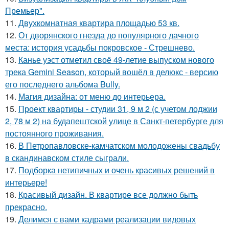
Премьер".
11.
Двухкомнатная квартира площадью 53 кв.
12.
От дворянского гнезда до популярного дачного
места: история усадьбы покровское - Стрешнево.
13.
Канье уэст отметил своё 49-летие выпуском нового
трека Gemini Season, который вошёл в делюкс - версию
его последнего альбома Bully.
14.
Магия дизайна: от меню до интерьера.
15.
Проект квартиры - студии 31, 9 м 2 (с учетом лоджии
2, 78 м 2) на будапештской улице в Санкт-петербурге для
постоянного проживания.
16.
В Петропавловске-камчатском молодожены свадьбу
в скандинавском стиле сыграли.
17.
Подборка нетипичных и очень красивых решений в
интерьере!
18.
Красивый дизайн. В квартире все должно быть
прекрасно.
19.
Делимся с вами кадрами реализации видовых