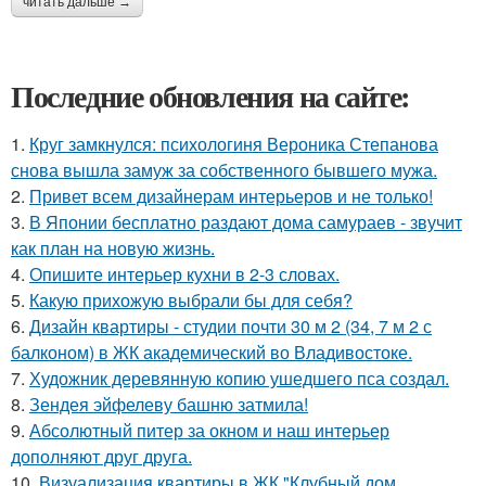
читать дальше →
Последние обновления на сайте:
1.
Круг замкнулся: психологиня Вероника Степанова
снова вышла замуж за собственного бывшего мужа.
2.
Привет всем дизайнерам интерьеров и не только!
3.
В Японии бесплатно раздают дома самураев - звучит
как план на новую жизнь.
4.
Опишите интерьер кухни в 2-3 словах.
5.
Какую прихожую выбрали бы для себя?
6.
Дизайн квартиры - студии почти 30 м 2 (34, 7 м 2 с
балконом) в ЖК академический во Владивостоке.
7.
Художник деревянную копию ушедшего пса создал.
8.
Зендея эйфелеву башню затмила!
9.
Абсолютный питер за окном и наш интерьер
дополняют друг друга.
10.
Визуализация квартиры в ЖК "Клубный дом