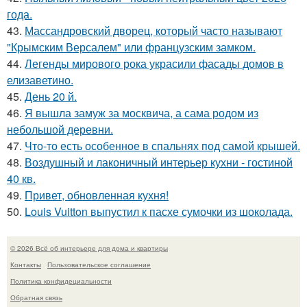
года.
43.
Массандровский дворец, который часто называют
"Крымским Версалем" или французским замком.
44.
Легенды мирового рока украсили фасады домов в
елизаветино.
45.
День 20 й.
46.
Я вышла замуж за москвича, а сама родом из
небольшой деревни.
47.
Что-то есть особенное в спальнях под самой крышей.
48.
Воздушный и лаконичный интерьер кухни - гостиной
40 кв.
49.
Привет, обновленная кухня!
50.
Louis Vuitton выпустил к пасхе сумочки из шоколада.
© 2026 Всё об интерьере для дома и квартиры
Контакты
Пользовательское соглашение
Политика конфидециальности
Обратная связь