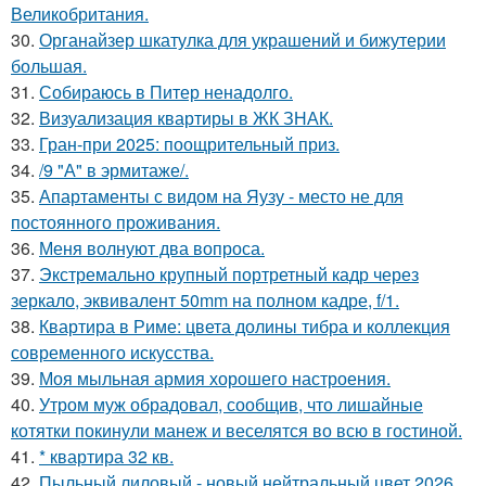
Великобритания.
30.
Органайзер шкатулка для украшений и бижутерии
большая.
31.
Собираюсь в Питер ненадолго.
32.
Визуализация квартиры в ЖК ЗНАК.
33.
Гран-при 2025: поощрительный приз.
34.
/9 "А" в эрмитаже/.
35.
Апартаменты с видом на Яузу - место не для
постоянного проживания.
36.
Меня волнуют два вопроса.
37.
Экстремально крупный портретный кадр через
зеркало, эквивалент 50mm на полном кадре, f/1.
38.
Квартира в Риме: цвета долины тибра и коллекция
современного искусства.
39.
Моя мыльная армия хорошего настроения.
40.
Утром муж обрадовал, сообщив, что лишайные
котятки покинули манеж и веселятся во всю в гостиной.
41.
* квартира 32 кв.
42.
Пыльный лиловый - новый нейтральный цвет 2026