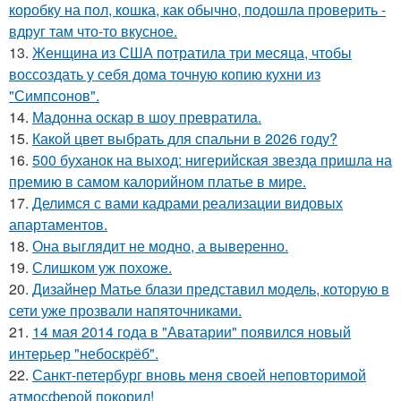
коробку на пол, кошка, как обычно, подошла проверить -
вдруг там что-то вкусное.
13.
Женщина из США потратила три месяца, чтобы
воссоздать у себя дома точную копию кухни из
"Симпсонов".
14.
Мадонна оскар в шоу превратила.
15.
Какой цвет выбрать для спальни в 2026 году?
16.
500 буханок на выход: нигерийская звезда пришла на
премию в самом калорийном платье в мире.
17.
Делимся с вами кадрами реализации видовых
апартаментов.
18.
Она выглядит не модно, а выверенно.
19.
Слишком уж похоже.
20.
Дизайнер Матье блази представил модель, которую в
сети уже прозвали напяточниками.
21.
14 мая 2014 года в "Аватарии" появился новый
интерьер "небоскрёб".
22.
Санкт-петербург вновь меня своей неповторимой
атмосферой покорил!