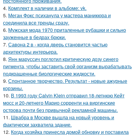
постоянного проживания.
4.
Комплект в наличии в альбоме: vk.
5.
Меган Фокс психанула у мастера маникюра и
соединила все тренды сразу.
6.
Мужская мода 1970 приталенные рубашки и сильно
зауженные в бедрах брюки.
7.
Савона 2 в - когда дверь становится частью
архитектуры интерьера.
8.
Янн маруссич поглотил критическую дозу синего
пигмента, чтобы заставить свой организм вырабатывать
подкрашенные биологические жидкости.
9.
Спонтанное творчество. Результат - новые ажурные
корзины.
10.
В 1993 году Calvin Klein отправил 18-летнюю Кейт
мосс и 20-летнего Марио сорренти на виргинские
острова почти без привычной рекламной машины.
11.
Швабра в Москве вышла на новый уровень и
фактически захватила здание.
12.
Когда хозяйка принесла домой обновку и поставила