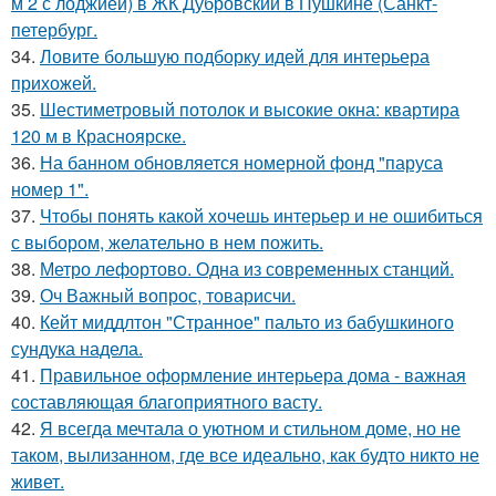
м 2 с лоджией) в ЖК Дубровский в Пушкине (Санкт-
петербург.
34.
Ловите большую подборку идей для интерьера
прихожей.
35.
Шестиметровый потолок и высокие окна: квартира
120 м в Красноярске.
36.
На банном обновляется номерной фонд "паруса
номер 1".
37.
Чтобы понять какой хочешь интерьер и не ошибиться
с выбором, желательно в нем пожить.
38.
Метро лефортово. Одна из современных станций.
39.
Оч Важный вопрос, товарисчи.
40.
Кейт миддлтон "Странное" пальто из бабушкиного
сундука надела.
41.
Правильное оформление интерьера дома - важная
составляющая благоприятного васту.
42.
Я всегда мечтала о уютном и стильном доме, но не
таком, вылизанном, где все идеально, как будто никто не
живет.