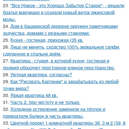
23.
"Все Новое - это Хорошо Забытое Старое", - решили
братья марчиано и создали новый виток джинсовой
моды.
24.
Дом в башкирской деревне окружен памятниками
зодчества, домами с резными ставнями.
25.
Кухня - гостиная, прихожая (35 кв.
26.
Лицо не менять, сходство 100% зеркальное селфи,
сделанное в спальне днём.
27.
Квартира - студия, в которой кухня, гостиная и
лоджия образуют просторное единое пространство.
28.
Уютная квартира, согласны?
29.
Как "Рисовать Картинки" и зарабатывать из любой
точки мира?
30.
Яркая квартира 48 кв.
31.
Часть 2. про чистоту и не только.
32.
Холодное остекление заменили на тёплое и
превратили балкон в часть квартиры.
33.
Цветной проект 1-комнатной квартиры 36, 3 м 2 (39, 8