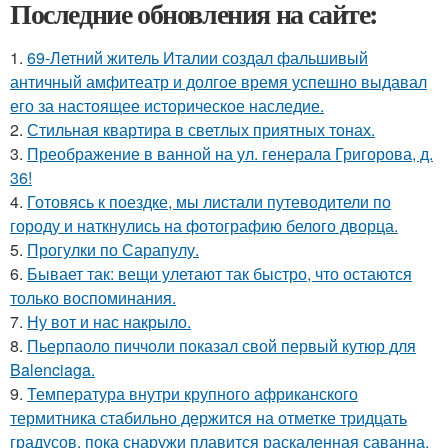
Последние обновления на сайте:
1.
69-Летний житель Италии создал фальшивый
античный амфитеатр и долгое время успешно выдавал
его за настоящее историческое наследие.
2.
Стильная квартира в светлых приятных тонах.
3.
Преображение в ванной на ул. генерала Григорова, д.
36!
4.
Готовясь к поездке, мы листали путеводители по
городу и наткнулись на фотографию белого дворца.
5.
Прогулки по Сарапулу.
6.
Бывает так: вещи улетают так быстро, что остаются
только воспоминания.
7.
Ну вот и нас накрыло.
8.
Пьерпаоло пиччоли показал свой первый кутюр для
Balenciaga.
9.
Температура внутри крупного африканского
термитника стабильно держится на отметке тридцать
градусов, пока снаружи плавится раскаленная саванна.