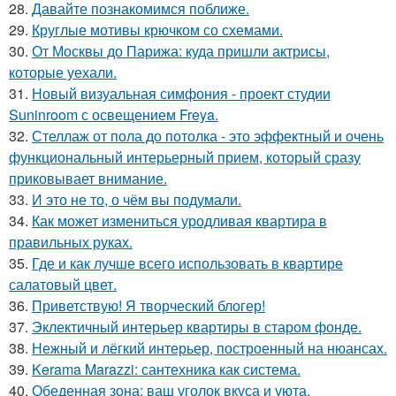
28.
Давайте познакомимся поближе.
29.
Круглые мотивы крючком со схемами.
30.
От Москвы до Парижа: куда пришли актрисы,
которые уехали.
31.
Новый визуальная симфония - проект студии
Suninroom с освещением Freya.
32.
Стеллаж от пола до потолка - это эффектный и очень
функциональный интерьерный прием, который сразу
приковывает внимание.
33.
И это не то, о чём вы подумали.
34.
Как может измениться уродливая квартира в
правильных руках.
35.
Где и как лучше всего использовать в квартире
салатовый цвет.
36.
Приветствую! Я творческий блогер!
37.
Эклектичный интерьер квартиры в старом фонде.
38.
Нежный и лёгкий интерьер, построенный на нюансах.
39.
Kerama Marazzi: сантехника как система.
40.
Обеденная зона: ваш уголок вкуса и уюта.