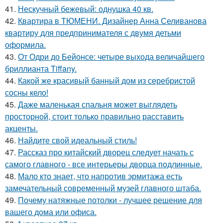
41.
Нескучный бежевый: однушка 40 кв.
42.
Квартира в ТЮМЕНИ. Дизайнер Анна Селиванова
квартиру для предпринимателя с двумя детьми
оформила.
43.
От Одри до Бейонсе: четыре выхода величайшего
бриллианта Tiffany.
44.
Какой же красивый банный дом из серебристой
сосны кело!
45.
Даже маленькая спальня может выглядеть
просторной, стоит только правильно расставить
акценты.
46.
Найдите свой идеальный стиль!
47.
Рассказ про китайский дворец следует начать с
самого главного - все интерьеры дворца подлинные.
48.
Мало кто знает, что напротив эрмитажа есть
замечательный современный музей главного штаба.
49.
Почему натяжные потолки - лучшее решение для
вашего дома или офиса.