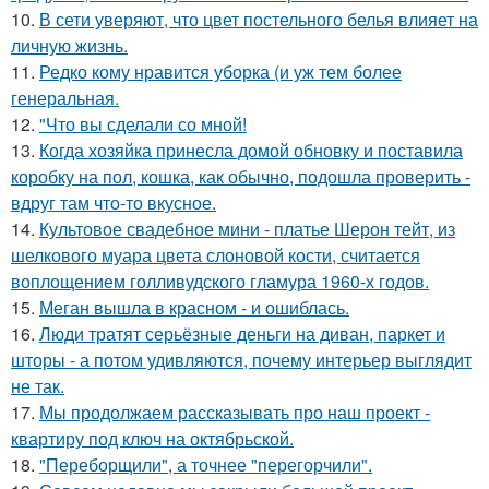
10.
В сети уверяют, что цвет постельного белья влияет на
личную жизнь.
11.
Редко кому нравится уборка (и уж тем более
генеральная.
12.
"Что вы сделали со мной!
13.
Когда хозяйка принесла домой обновку и поставила
коробку на пол, кошка, как обычно, подошла проверить -
вдруг там что-то вкусное.
14.
Культовое свадебное мини - платье Шерон тейт, из
шелкового муара цвета слоновой кости, считается
воплощением голливудского гламура 1960-х годов.
15.
Меган вышла в красном - и ошиблась.
16.
Люди тратят серьёзные деньги на диван, паркет и
шторы - а потом удивляются, почему интерьер выглядит
не так.
17.
Мы продолжаем рассказывать про наш проект -
квартиру под ключ на октябрьской.
18.
"Переборщили", а точнее "перегорчили".