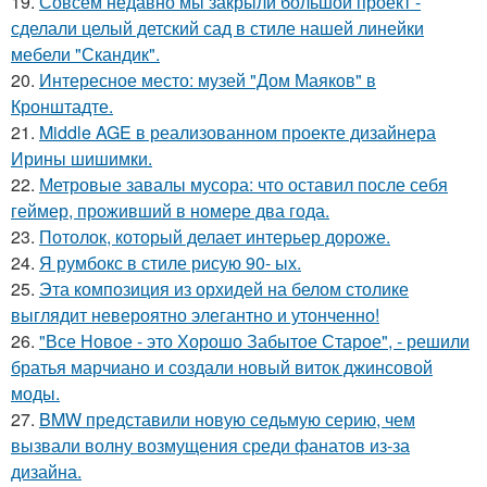
19.
Совсем недавно мы закрыли большой проект -
сделали целый детский сад в стиле нашей линейки
мебели "Скандик".
20.
Интересное место: музей "Дом Маяков" в
Кронштадте.
21.
Middle AGE в реализованном проекте дизайнера
Ирины шишимки.
22.
Метровые завалы мусора: что оставил после себя
геймер, проживший в номере два года.
23.
Потолок, который делает интерьер дороже.
24.
Я румбокс в стиле рисую 90- ых.
25.
Эта композиция из орхидей на белом столике
выглядит невероятно элегантно и утонченно!
26.
"Все Новое - это Хорошо Забытое Старое", - решили
братья марчиано и создали новый виток джинсовой
моды.
27.
BMW представили новую седьмую серию, чем
вызвали волну возмущения среди фанатов из-за
дизайна.