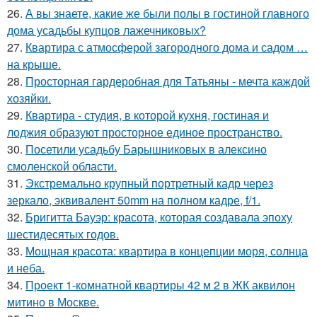
26.
А вы знаете, какие же были полы в гостиной главного
дома усадьбы купцов лажечниковых?
27.
Квартира с атмосферой загородного дома и садом …
на крыше.
28.
Просторная гардеробная для Татьяны - мечта каждой
хозяйки.
29.
Квартира - студия, в которой кухня, гостиная и
лоджия образуют просторное единое пространство.
30.
Посетили усадьбу Барышниковых в алексино
смоленской области.
31.
Экстремально крупный портретный кадр через
зеркало, эквивалент 50mm на полном кадре, f/1.
32.
Бригитта Бауэр: красота, которая создавала эпоху
шестидесятых годов.
33.
Мощная красота: квартира в концепции моря, солнца
и неба.
34.
Проект 1-комнатной квартиры 42 м 2 в ЖК аквилон
митино в Москве.