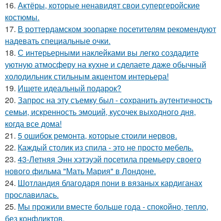
16.
Актёры, которые ненавидят свои супергеройские
костюмы.
17.
В роттердамском зоопарке посетителям рекомендуют
надевать специальные очки.
18.
С интерьерными наклейками вы легко создадите
уютную атмосферу на кухне и сделаете даже обычный
холодильник стильным акцентом интерьера!
19.
Ищете идеальный подарок?
20.
Запрос на эту съемку был - сохранить аутентичность
семьи, искренность эмоций, кусочек выходного дня,
когда все дома!
21.
5 ошибок ремонта, которые стоили нервов.
22.
Каждый столик из спила - это не просто мебель.
23.
43-Летняя Энн хэтэуэй посетила премьеру своего
нового фильма "Мать Мария" в Лондоне.
24.
Шотландия благодаря пони в вязаных кардиганах
прославилась.
25.
Мы прожили вместе больше года - спокойно, тепло,
без конфликтов.