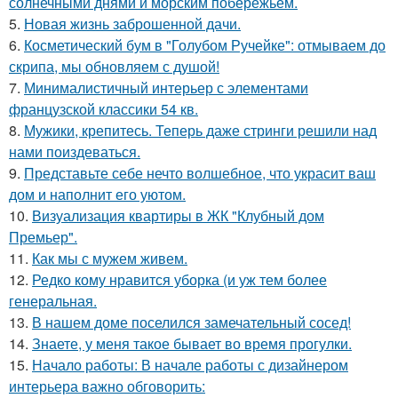
солнечными днями и морским побережьем.
5.
Новая жизнь заброшенной дачи.
6.
Косметический бум в "Голубом Ручейке": отмываем до
скрипа, мы обновляем с душой!
7.
Минималистичный интерьер с элементами
французской классики 54 кв.
8.
Мужики, крепитесь. Теперь даже стринги решили над
нами поиздеваться.
9.
Представьте себе нечто волшебное, что украсит ваш
дом и наполнит его уютом.
10.
Визуализация квартиры в ЖК "Клубный дом
Премьер".
11.
Как мы с мужем живем.
12.
Редко кому нравится уборка (и уж тем более
генеральная.
13.
В нашем доме поселился замечательный сосед!
14.
Знаете, у меня такое бывает во время прогулки.
15.
Начало работы: В начале работы с дизайнером
интерьера важно обговорить: