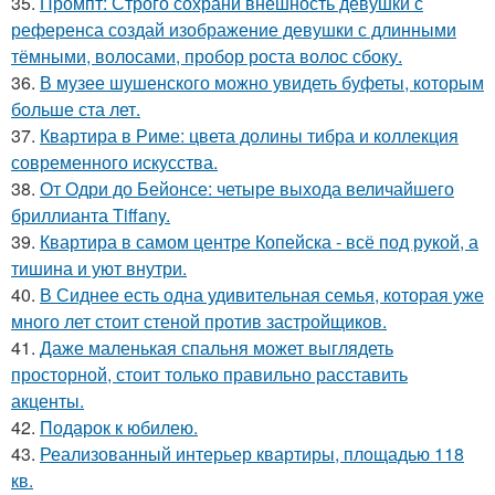
35.
Промпт: Строго сохрани внешность девушки с
референса создай изображение девушки с длинными
тёмными, волосами, пробор роста волос сбоку.
36.
В музее шушенского можно увидеть буфеты, которым
больше ста лет.
37.
Квартира в Риме: цвета долины тибра и коллекция
современного искусства.
38.
От Одри до Бейонсе: четыре выхода величайшего
бриллианта Tiffany.
39.
Квартира в самом центре Копейска - всё под рукой, а
тишина и уют внутри.
40.
В Сиднее есть одна удивительная семья, которая уже
много лет стоит стеной против застройщиков.
41.
Даже маленькая спальня может выглядеть
просторной, стоит только правильно расставить
акценты.
42.
Подарок к юбилею.
43.
Реализованный интерьер квартиры, площадью 118
кв.