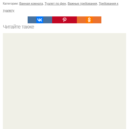
Категории:
Ванная комната
,
Туалет по фен
,
Важные требования
,
Требования к
туалету
Читайте также
11 рецептов сахарной глазури, чтобы подойти творчески
к украшению печенюшек.