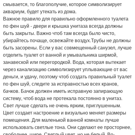
смывается, то благополучие, которое символизирует
аквариум, будет утекать из дома.
Важное правило для правильно оформленного туалета
по фен шуй - двери и крышка унитаза всегда должны
быть закрыты. Важно чтоб там всегда было чисто,
убирайтесь почаще, освежайте воздух.Трубы не должны
быть засорены. Если у вас совмещенный санузел, лучше
отделить туалет от ванной и умывальника ширмой,
занавеской или перегородкой. Вода, которая вытекает
через канализацию символизирует уплывающие от вас
деньги, и удачу, поэтому чтоб создать правильный туалет
по фен шуй, следите за исправностью всех кранов,
бачков. Бачок должен иметь исправную запирающую
систему, чтоб вода не протекала постоянно в унитаз.
Свет лучше сделать не очень ярким, приглушенным.
Цвет создает настроение и визуально меняет размеры
помещения. Для маленькой ванной комнаты лучше
использовать светлые тона. Они сделают ее просторнее,
свободнее, шире. Светлый цвет, но не белый. Во-