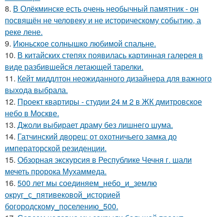
8.
В Олёкминске есть очень необычный памятник - он
посвящён не человеку и не историческому событию, а
реке лене.
9.
Июньское солнышко любимой спальне.
10.
В китайских степях появилась картинная галерея в
виде разбившейся летающей тарелки.
11.
Кейт миддлтон неожиданного дизайнера для важного
выхода выбрала.
12.
Проект квартиры - студии 24 м 2 в ЖК дмитровское
небо в Москве.
13.
Джоли выбирает драму без лишнего шума.
14.
Гатчинский дворец: от охотничьего замка до
императорской резиденции.
15.
Обзорная экскурсия в Республике Чечня г. шали
мечеть пророка Мухаммеда.
16.
500 лет мы соединяем_небо_и_землю
округ_с_пятивековой_историей
богородскому_поселению_500.