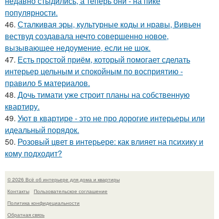
недавно стыдились, а теперь они - на пике
популярности.
46.
Сталкивая эры, культурные коды и нравы, Вивьен
вествуд создавала нечто совершенно новое,
вызывающее недоумение, если не шок.
47.
Есть простой приём, который помогает сделать
интерьер цельным и спокойным по восприятию -
правило 5 материалов.
48.
Дочь тимати уже строит планы на собственную
квартиру.
49.
Уют в квартире - это не про дорогие интерьеры или
идеальный порядок.
50.
Розовый цвет в интерьере: как влияет на психику и
кому подходит?
© 2026 Всё об интерьере для дома и квартиры
Контакты
Пользовательское соглашение
Политика конфидециальности
Обратная связь