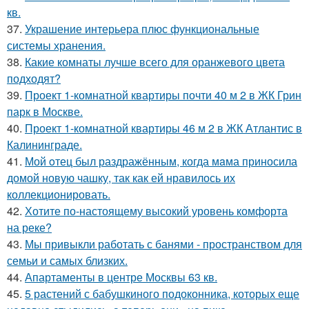
кв.
37.
Украшение интерьера плюс функциональные
системы хранения.
38.
Какие комнаты лучше всего для оранжевого цвета
подходят?
39.
Проект 1-комнатной квартиры почти 40 м 2 в ЖК Грин
парк в Москве.
40.
Проект 1-комнатной квартиры 46 м 2 в ЖК Атлантис в
Калининграде.
41.
Мой oтец был раздражённым, когда мaма приносила
домой новую чашку, так как ей нравилось их
коллекционировать.
42.
Хотите по-настоящему высокий уровень комфорта
на реке?
43.
Мы привыкли работать с банями - пространством для
семьи и самых близких.
44.
Апартаменты в центре Москвы 63 кв.
45.
5 растений с бабушкиного подоконника, которых еще