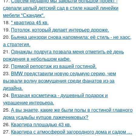
17.
Совсем недавно мы закрыли большой проект -
сделали целый детский сад в стиле нашей линейки
мебели "Скандик".
18.
* квартира 45 кв.
19.
Потолок, который делает интерьер дороже.
20.
Бьянка цензори снова напомнила: её стиль - не хаос,
а стратегия.
21.
Однажды подруга позвала меня отметить её день
рождения в небольшом кафе.
22.
Прямой репортаж из вашей гостиной.
23.
BMW представили новую седьмую серию, чем
вызвали волну возмущения среди фанатов из-за
дизайна.
24.
Вязаная косметичка - душевный подарок и
украшение интерьера.
25.
А вы знаете, какие же были полы в гостиной главного
дома усадьбы купцов лажечниковых?
26.
Квартира площадью 43 кв.
27.
Квартира с атмосферой загородного дома и садом …