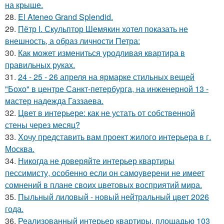
на крыше.
28.
El Ateneo Grand Splendid.
29.
Пётр I. Скульптор Шемякин хотел показать не
внешность, а образ личности Петра:
30.
Как может измениться уродливая квартира в
правильных руках.
31.
24 - 25 - 26 апреля на ярмарке стильных вещей
"Бохо" в центре Санкт-петербурга, на инженерной 13 -
мастер надежда Газзаева.
32.
Цвет в интерьере: как не устать от собственной
стены через месяц?
33.
Хочу представить вам проект жилого интерьера в г.
Москва.
34.
Никогда не доверяйте интерьер квартиры
пессимисту, особенно если он самоуверени не имеет
сомнений в плане своих цветовых восприятий мира.
35.
Пыльный лиловый - новый нейтральный цвет 2026
года.
36.
Реализованный интерьер квартиры, площадью 103