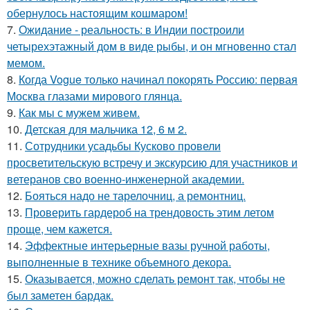
обернулось настоящим кошмаром!
7.
Ожидание - реальность: в Индии построили
четырехэтажный дом в виде рыбы, и он мгновенно стал
мемом.
8.
Когда Vogue только начинал покорять Россию: первая
Москва глазами мирового глянца.
9.
Как мы с мужем живем.
10.
Детская для мальчика 12, 6 м 2.
11.
Сотрудники усадьбы Кусково провели
просветительскую встречу и экскурсию для участников и
ветеранов сво военно-инженерной академии.
12.
Бояться надо не тарелочниц, а ремонтниц.
13.
Проверить гардероб на трендовость этим летом
проще, чем кажется.
14.
Эффектные интерьерные вазы ручной работы,
выполненные в технике объемного декора.
15.
Оказывается, можно сделать ремонт так, чтобы не
был заметен бардак.