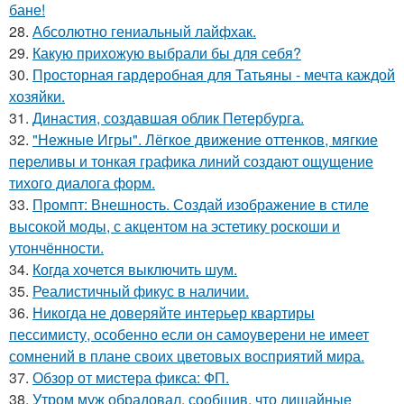
бане!
28.
Абсолютно гениальный лайфхак.
29.
Какую прихожую выбрали бы для себя?
30.
Просторная гардеробная для Татьяны - мечта каждой
хозяйки.
31.
Династия, создавшая облик Петербурга.
32.
"Нежные Игры". Лёгкое движение оттенков, мягкие
переливы и тонкая графика линий создают ощущение
тихого диалога форм.
33.
Промпт: Внешность. Создай изображение в стиле
высокой моды, с акцентом на эстетику роскоши и
утончённости.
34.
Когда хочется выключить шум.
35.
Реалистичный фикус в наличии.
36.
Никогда не доверяйте интерьер квартиры
пессимисту, особенно если он самоуверени не имеет
сомнений в плане своих цветовых восприятий мира.
37.
Обзор от мистера фикса: ФП.
38.
Утром муж обрадовал, сообщив, что лишайные