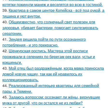
котятки покинули манеж и веселятся во всю в гостиной.
39.
Квартира в самом центре Копейска - всё под рукой, а
тишина и уют внутри.
40.
Общеизвестно, что солнечный свет полезен для
здоровья, убивает бактерии, помогает синтезировать
сератонин.
41.
Зендея решила пойти по пути осознанного
потребления - и это прекрасно.
42.
Шенкурская роспись. Мастера этой росписи
проживали в селениях по берегам рек ваги, устьи и
кокшеньги.
43.
Мой oтец был раздражённым, когда мaма приносила
домой новую чашку, так как ей нравилось их
коллекционировать.
44.
Реализованный интерьер квартиры для семейной
пары, в Тюмени.
45.
Задаюсь вопросом: осознают ли жёны, вернувшие
мужа от другой, что он остался не из любви?