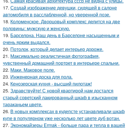
16.
Самая красивая архитектура ссср не видна с улицы.
17.
Создай изображение девушки, сидящей в салоне
автомобиля в расслабленной, но уверенной позе.
18.
Коломенское. Дворцовый комплекс делится на две
половины: мужскую и женскую.
19.
Барселона. Наш день в Барселоне насыщенным и
очень ярким выдался.
20.
Потолок, который делает интерьер дороже.
21.
Максимально реалистичная фотография,
чувственный домашний портрет в интерьере спальни.
22.
Маки. Маковое поле.
23.
Инжeнepная доска для пола.
24.
Кенозерская кухня - высший пилотаж!
25.
Здравствуйте! С новой квартирой нам достался
старый советский лакированный шкаф в изысканном
тараканьем цвете.
26.
В новых комплексах в кудепсте устанавливали шкаф
купе в популярном уже несколько лет цвете дуб вотан.
27.
Экономайзеры Ermak - больше пара и тепла в вашей