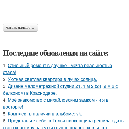
читать дальше →
Последние обновления на сайте:
1.
Стильный ремонт в двушке - мечта реальностью
стала!
2.
Уютная светлая квартира в лучах солнца.
3.
Дизайн малометражной студии 21, 1 м 2 (24, 9 м 2 с
балконом) в Краснодаре.
4.
Моё знакомство с михайловским замком - и я в
восторге!
5.
Комплект в наличии в альбоме: vk.
6.
Представьте себе: в Тольятти женщина решила сдать
свою квартиру на сутки группе подростков, и это