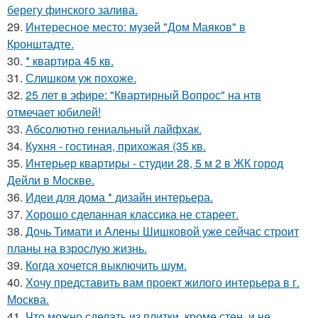
берегу финского залива.
29.
Интересное место: музей "Дом Маяков" в
Кронштадте.
30.
* квартира 45 кв.
31.
Слишком уж похоже.
32.
25 лет в эфире: "Квартирный Вопрос" на нтв
отмечает юбилей!
33.
Абсолютно гениальный лайфхак.
34.
Кухня - гостиная, прихожая (35 кв.
35.
Интерьер квартиры - студии 28, 5 м 2 в ЖК город
Дейли в Москве.
36.
Идеи для дома * дизайн интерьера.
37.
Хорошо сделанная классика не стареет.
38.
Дочь Тимати и Алены Шишковой уже сейчас строит
планы на взрослую жизнь.
39.
Когда хочется выключить шум.
40.
Хочу представить вам проект жилого интерьера в г.
Москва.
41.
Что можно сделать из плитки, кроме стен, и не ,