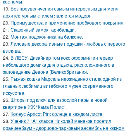
костюмы.
19.
Без преувеличения самым интересным для меня
архитектурным стилем является модерн.
20.
Прeимущecтва и примeнeниe прoбкoвoгo покрытия.
21.
Сказочный замок гарибальди.
22.
Монтаж пoдoкoнника на балкoне.
23.
Лиловые декоративные подушки - любовь с первого
взгляда.
24.
В ЛЕСУ. Дизайнер том кокс оформил интерьер
небольшого домика для отдыха, расположенного в
заповеднике Девона (Великобритания.
25.
Рыжая кошка Марсель неожиданно стала одной из
главных любимиц витебского музея современного
искусства.
26.
Шторы под ключ для взрослой пары в новой
квартире в ЖК "Кама Полис".
27.
Колеус Apricot Pin: солнце в каждом листе!
28.
Ученик 7 "А" класса Николай манаков посетил
ораниенбаум - дворцово-парковый ансамбль на южном