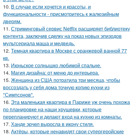
10.
В случае если хочется и красоты, и
функциональности - присмотритесь к жалюзийным
дверям.
11.
Стриминговый сервис Netflix расширяет библиотеку
контента, заключив сделку на показ новых эпизодов
мультсериала маша и медведь.
12.
Темная квартира в Москве с оранжевой ванной 77
кв.
13.
Июньское солнышко любимой спальне.
14.
Магия дизайна: от меню до интерьера.
15.
Женщина из США потратила три месяца, чтобы
воссоздать у себя дома точную копию кухни из
"Симпсонов".
16.
Эта маленькая квартира в Париже уж очень похожа
по планировке на наши хрущевки, которые
перепланируют и делают вход на кухню из комнаты.
17.
Ханде эрчел выросла в икону стиля.
18.
Актёры, которые ненавидят свои супергеройские