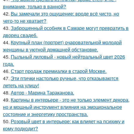
внимание, только в ванной?
42.
Вы замечали это ощущение: вроде всё чисто, но
чего-то не хватает?
43.
Заброшенный особняк в Самаре могут превратить в
дворец свадеб.
44.
Крупный план (портрет) очаровательной молодой
женщины в уютной домашней обстановке.
45.
Пыльный лиловый - новый нейтральный цвет 2026
года.
46.
Старт продаж премиалки в старой Москве.
47.
Эти птички настолько ручные, что отказываются
лететь на улицу!
48.
Автор - Марина Тараканова.
49.
Картины в интерьере - это не только элемент декора,
но и мощный инструмент влияния на эмоциональное
состояние и энергетику пространства.
50.
Розовый цвет в интерьере: как влияет на психику и
кому подходит?