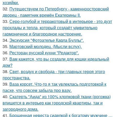
хозяйки.
32.
Путешествуем по Петербургу - каменноостровский
дворец - памятник времён Екатерины II.
33.
Серо-голубой и терракотовый в интерьере - это дуэт
прохлады и тепла, который создаёт удивительно
гармоничное и благородное настроение.
34.
Экскурсия "Фотоателье Карла Буллы".
35.
Мартовский молодец. (Мысли вслух).
36.
Ресторан русской кухни "Редактор".
37.
Вам кажется, что вы создали для кошки идеальный
дом?
38.
Свет, воздух и свобода - три главных героя этого
пространства.
39.
Ваза корсет. Что-то я так увлеклась подготовкой к
пасхе, что совсем забыла про вазу.
40.
Скатерть "Аида" из 100% хлопковой ткани (рогожка)
впишется в интерьер как городской квартиры, так и
загородного дома.
41.
Брошенная невеста сиделкой к богатому мужчине …