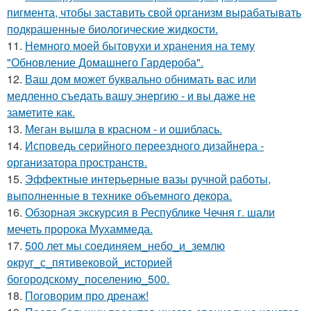
пигмента, чтобы заставить свой организм вырабатывать
подкрашенные биологические жидкости.
11.
Немного моей бытовухи и хранения на тему
"Обновление Домашнего Гардероба".
12.
Ваш дом может буквально обнимать вас или
медленно съедать вашу энергию - и вы даже не
заметите как.
13.
Меган вышла в красном - и ошиблась.
14.
Исповедь серийного переездного дизайнера -
организатора пространств.
15.
Эффектные интерьерные вазы ручной работы,
выполненные в технике объемного декора.
16.
Обзорная экскурсия в Республике Чечня г. шали
мечеть пророка Мухаммеда.
17.
500 лет мы соединяем_небо_и_землю
округ_с_пятивековой_историей
богородскому_поселению_500.
18.
Поговорим про дренаж!