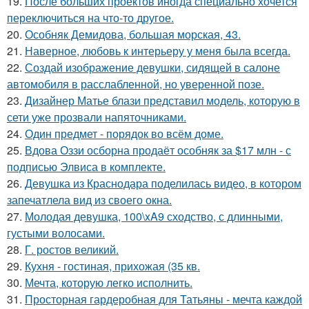
19.
После больших проектов иногда специально хочется
переключиться на что-то другое.
20.
Особняк Демидова, большая морская, 43.
21.
Наверное, любовь к интерьеру у меня была всегда.
22.
Создай изображение девушки, сидящей в салоне
автомобиля в расслабленной, но уверенной позе.
23.
Дизайнер Матье блази представил модель, которую в
сети уже прозвали напяточниками.
24.
Один предмет - порядок во всём доме.
25.
Вдова Оззи осборна продаёт особняк за $17 млн - с
подписью Элвиса в комплекте.
26.
Девушка из Краснодара поделилась видео, в котором
запечатлела вид из своего окна.
27.
Молодая девушка, 100\xA9 сходство, с длинными,
густыми волосами.
28.
Г. ростов великий.
29.
Кухня - гостиная, прихожая (35 кв.
30.
Мечта, которую легко исполнить.
31.
Просторная гардеробная для Татьяны - мечта каждой