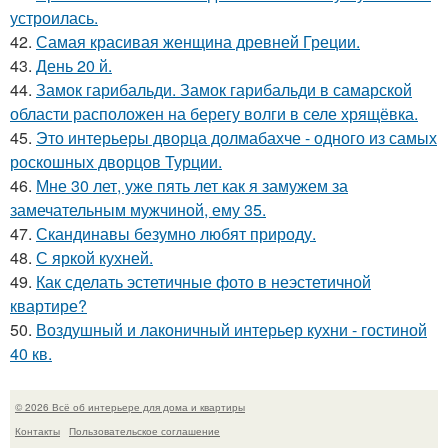
устроилась.
42.
Самая красивая женщина древней Греции.
43.
День 20 й.
44.
Замок гарибальди. Замок гарибальди в самарской
области расположен на берегу волги в селе хрящёвка.
45.
Это интерьеры дворца долмабахче - одного из самых
роскошных дворцов Турции.
46.
Мне 30 лет, уже пять лет как я замужем за
замечательным мужчиной, ему 35.
47.
Скандинавы безумно любят природу.
48.
С яркой кухней.
49.
Как сделать эстетичные фото в неэстетичной
квартире?
50.
Воздушный и лаконичный интерьер кухни - гостиной
40 кв.
© 2026 Всё об интерьере для дома и квартиры
Контакты
Пользовательское соглашение