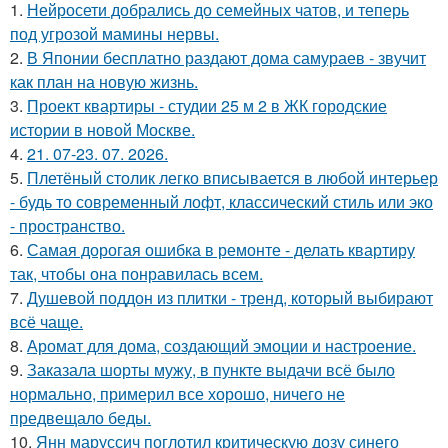
1.
Нейросети добрались до семейных чатов, и теперь
под угрозой мамины нервы.
2.
В Японии бесплатно раздают дома самураев - звучит
как план на новую жизнь.
3.
Проект квартиры - студии 25 м 2 в ЖК городские
истории в новой Москве.
4.
21. 07-23. 07. 2026.
5.
Плетёный столик легко вписывается в любой интерьер
- будь то современный лофт, классический стиль или эко
- пространство.
6.
Самая дорогая ошибка в ремонте - делать квартиру
так, чтобы она понравилась всем.
7.
Душевой поддон из плитки - тренд, который выбирают
всё чаще.
8.
Аромат для дома, создающий эмоции и настроение.
9.
Заказала шорты мужу, в пункте выдачи всё было
нормально, примерил все хорошо, ничего не
предвещало беды.
10.
Янн маруссич поглотил критическую дозу синего