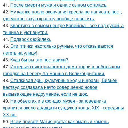
41.
После смерти мужа я одна с сыном осталась.
42.
Ну как же после окончания кресла не написать пост,
где можно такую красоту вообще повесить.
43.
Квартира в самом центре Копейска - всё под рукой, а
тишина и уют внутри.
44.
Подарок к юбилею.
45.
Эти птички настолько ручные, что отказываются
лететь на улицу!
46.
Куда бы вы это поставили?
47.
Интерьер викторианского дома торри в небольшом
городке на берегу Ла-манша в Великобритании.
48.
Сталкивая эры, культурные коды и нравы, Вивьен
вествуд создавала нечто совершенно новое,
вызывающее недоумение, если не шок.
49.
На объектах и в фондах музея - заповедника
хранится около двадцати сундуков конца XIX - середины
ХХ вв.
50.
Всем привет! Магия цвета: как эмаль и камень