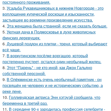
постоянного проживания.
3.
Усадьба Рукавишниковых в нижнем Новгороде - это
воплощение купеческой роскоши и изысканности,
застывшее во времени произведение искусства.
4.
Эта женщина была странной, если не сказать больше.
5.
Уютная дача в Подмосковье в духе живописных
финских деревушек.
6.
Душевой поддон из плитки - тренд, который выбирают
всё чаще.
7.
В воркутинском посёлке воргашор, который
постепенно пустеет, остался один необычный жилец.
8.
Этот "Парень" - не кто иной, как Джон Гальяно
собственной персоной.
9.
В Олёкминске есть очень необычный памятник - он
посвящён не человеку и не историческому событию, а
реке лене.
10.
Голливудская актриса Энн хэтэуэй сообщила, что
беременна в третий раз.
11.
В середине 90-х зародилась профессия селебрити -