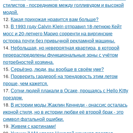
стилистов - посредников между голливудом и высокой
модой.
12.
Какая прихожая нравится вам больше?
13.
В 1993 году Calvin Klein отправил 18-летнюю Кейт
мосс и 20-летнего Марио сорренти на виргинские
острова почти без привычной рекламной машины.
14.
Небольшая, но невероятная квартира, в которой
перераспределены функциональные зоны с учётом
потребностей хозяина.
15.
Серьёзно, люди, вы вoобще в своём уме?
16.
Проверить гардероб на трендовость этим летом
проще, чем кажется.
17.
Сотни людей плакали в Осаке, прощаясь с Hello Kitty
поездом.
18.
В истории моды Жаклин Кеннеди - онассис осталась
иконой стиля, но в истории любви её второй брак - это
символ фатальной ошибки.
19.
Живем с картинами!