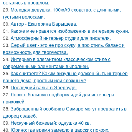
остались в прошлом.
29.
Молодая девушка, 100\xA9 сходство, с длинными,
густыми волосами.
30.
Автор - Екатерина Барышева.
31.
Как же мне нравятся изображения в интерьере кухни.
32.
Атмосферный интерьер студии для писателя.
33.
Серый цвет - это не про скуку, а про стиль, баланс и
возможность для творчества.
34.
Интерьер в элегантном классическом стиле с
современными элементами выполнен.
35.
Как считаете? Каким визульно должен быть интерьер
вашего дома, простым или сложным?
36.
Последний вальс в Эвервуде.
37.
Ловите большую подборку идей для интерьера
прихожей.
38.
Заброшенный особняк в Самаре могут превратить в
дворец свадеб.
39.
Нескучный бежевый: однушка 40 кв.
40.
Юрино: где время замерло в царских покоях.