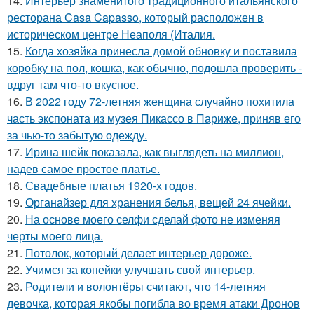
14.
Интерьер знаменитого традиционного итальянского
ресторана Casa Capasso, который расположен в
историческом центре Неаполя (Италия.
15.
Когда хозяйка принесла домой обновку и поставила
коробку на пол, кошка, как обычно, подошла проверить -
вдруг там что-то вкусное.
16.
В 2022 году 72-летняя женщина случайно похитила
часть экспоната из музея Пикассо в Париже, приняв его
за чью-то забытую одежду.
17.
Ирина шейк показала, как выглядеть на миллион,
надев самое простое платье.
18.
Свадебные платья 1920-х годов.
19.
Органайзер для хранения белья, вещей 24 ячейки.
20.
На основе моего селфи сделай фото не изменяя
черты моего лица.
21.
Потолок, который делает интерьер дороже.
22.
Учимся за копейки улучшать свой интерьер.
23.
Родители и волонтёры считают, что 14-летняя
девочка, которая якобы погибла во время атаки Дронов