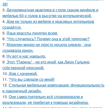
36!
3.
Двухкомнатная квартира в стиле сканди кинфолк и
мебелью 50-х годов в высотке на котельнической.
4.
Дом не только из мебели и красивых интерьеров
создаётся.
5.
Язык красоты понятен всем.
6.
"Что случилось? Почему она в этой тряпочке?
7.
Мэрилин монро не просто носила одежду - она
создавала канон.
8.
Ну вот и нас накрыло.
9.
Этот "Парень" - не кто иной, как Джон Гальяно
собственной персоной.
10.
Дом с начинкой.
11.
"Что вы сделали со мной!
12.
Стильная мебельная композиция: функциональность
и лаконичный дизайн.
13.
Они самостоятельно всё спланировали и
реализовали, не прибегая к помощи дизайнера.