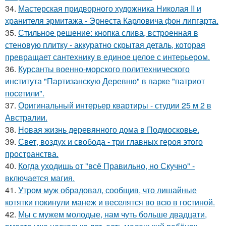
34.
Мастерская придворного художника Николая II и
хранителя эрмитажа - Эрнеста Карловича фон липгарта.
35.
Стильное решение: кнопка слива, встроенная в
стеновую плитку - аккуратно скрытая деталь, которая
превращает сантехнику в единое целое с интерьером.
36.
Курсанты военно-морского политехнического
института "Партизанскую Деревню" в парке "патриот
посетили".
37.
Оригинальный интерьер квартиры - студии 25 м 2 в
Австралии.
38.
Новая жизнь деревянного дома в Подмосковье.
39.
Свет, воздух и свобода - три главных героя этого
пространства.
40.
Когда уходишь от "всё Правильно, но Скучно" -
включается магия.
41.
Утром муж обрадовал, сообщив, что лишайные
котятки покинули манеж и веселятся во всю в гостиной.
42.
Мы с мужем молодые, нам чуть больше двадцати,