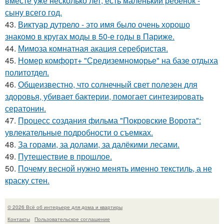
вместе уже несколько лет, есть маленький ребёнок -
сыну всего год.
43.
Виктуар дутрело - это имя было очень хорошо
знакомо в кругах моды в 50-е годы в Париже.
44.
Мимоза комнатная акация серебристая.
45.
Номер комфорт+ "Средиземноморье" на базе отдыха
политотдел.
46.
Общеизвестно, что солнечный свет полезен для
здоровья, убивает бактерии, помогает синтезировать
сератонин.
47.
Процесс создания фильма "Покровские Ворота":
увлекательные подробности о съемках.
48.
За горами, за долами, за далёкими лесами.
49.
Путешествие в прошлое.
50.
Почему весной нужно менять именно текстиль, а не
краску стен.
© 2026 Всё об интерьере для дома и квартиры
Контакты
Пользовательское соглашение