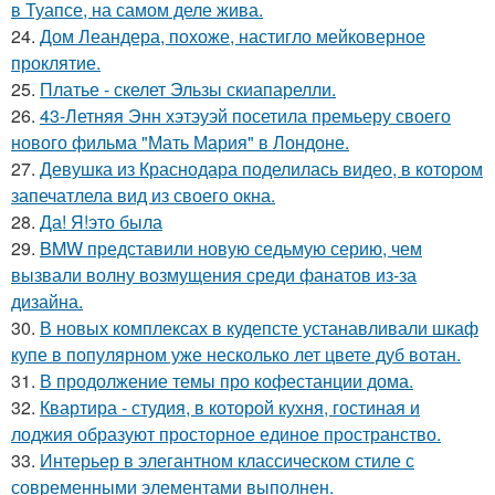
в Туапсе, на самом деле жива.
24.
Дом Леандера, похоже, настигло мейковерное
проклятие.
25.
Платье - скелет Эльзы скиапарелли.
26.
43-Летняя Энн хэтэуэй посетила премьеру своего
нового фильма "Мать Мария" в Лондоне.
27.
Девушка из Краснодара поделилась видео, в котором
запечатлела вид из своего окна.
28.
Да! Я!это была
29.
BMW представили новую седьмую серию, чем
вызвали волну возмущения среди фанатов из-за
дизайна.
30.
В новых комплексах в кудепсте устанавливали шкаф
купе в популярном уже несколько лет цвете дуб вотан.
31.
В продолжение темы про кофестанции дома.
32.
Квартира - студия, в которой кухня, гостиная и
лоджия образуют просторное единое пространство.
33.
Интерьер в элегантном классическом стиле с
современными элементами выполнен.